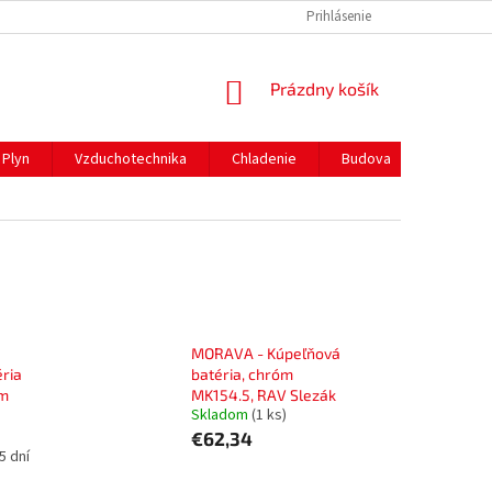
REKLAMAČNÝ PORIADOK
PREPRAVA A PLATBY
Prihlásenie
NÁKUPNÝ
Prázdny košík
KOŠÍK
Plyn
Vzduchotechnika
Chladenie
Budova
Gastro 
MORAVA - Kúpeľňová
ria
batéria, chróm
óm
MK154.5, RAV Slezák
Skladom
(1 ks)
€62,34
5 dní