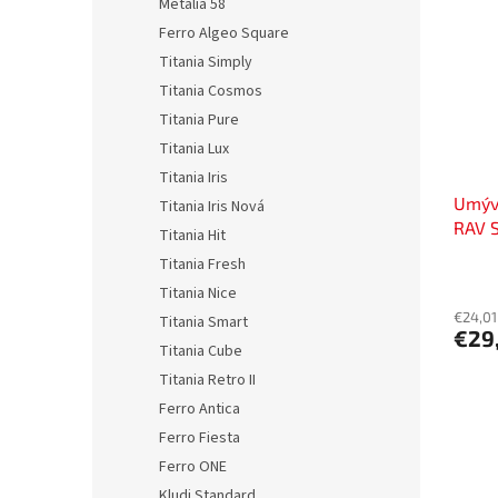
Metalia 58
Ferro Algeo Square
Titania Simply
Titania Cosmos
Titania Pure
Titania Lux
Titania Iris
Umýva
Titania Iris Nová
RAV 
Titania Hit
Titania Fresh
Titania Nice
€24,01
Titania Smart
€29
Titania Cube
Titania Retro II
Ferro Antica
Ferro Fiesta
Ferro ONE
Kludi Standard