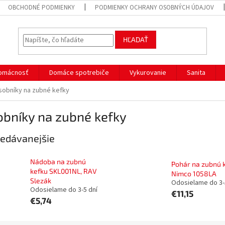
OBCHODNÉ PODMIENKY
PODMIENKY OCHRANY OSOBNÝCH ÚDAJOV
HĽADAŤ
omácnosť
Domáce spotrebiče
Vykurovanie
Sanita
sobníky na zubné kefky
obníky na zubné kefky
edávanejšie
Nádoba na zubnú
Pohár na zubnú 
kefku SKL001NL, RAV
Nimco 1058LA
Slezák
Odosielame do 3-
Odosielame do 3-5 dní
€11,15
€5,74