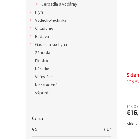
Čerpadla a vodárny
Plyn
Vzduchotechnika
Chladenie
Budova
Gastro a kuchyňa
Záhrada
Elektro
Náradie
Skle
Voľný čas
1058
Nezaradené
Výpredaj
€13,05
€16
Cena
Sklo z
€
5
€
17