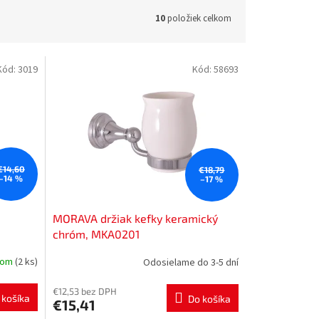
10
položiek celkom
Kód:
3019
Kód:
58693
€14,60
€18,79
–14 %
–17 %
MORAVA držiak kefky keramický
chróm, MKA0201
dom
(2 ks)
Odosielame do 3-5 dní
€12,53 bez DPH
 košíka
Do košíka
€15,41