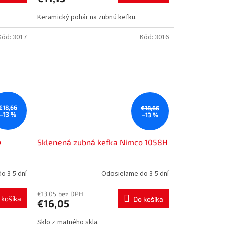
Keramický pohár na zubnú kefku.
Kód:
3017
Kód:
3016
€18,66
€18,66
–13 %
–13 %
o
Sklenená zubná kefka Nimco 1058H
o 3-5 dní
Odosielame do 3-5 dní
€13,05 bez DPH
 košíka
Do košíka
€16,05
Sklo z matného skla.