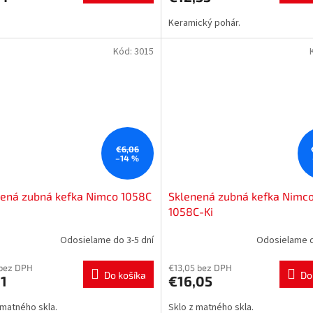
Keramický pohár.
Kód:
3015
€6,06
–14 %
nená zubná kefka Nimco 1058C
Sklenená zubná kefka Nimc
1058C-Ki
Odosielame do 3-5 dní
Odosielame d
 bez DPH
€13,05 bez DPH
Do košíka
Do
1
€16,05
 matného skla.
Sklo z matného skla.