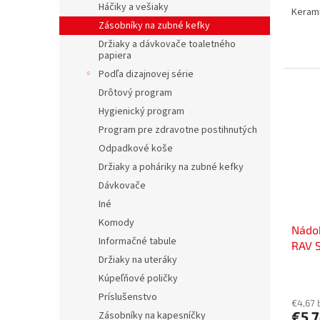
Háčiky a vešiaky
Kerami
Zásobníky na zubné kefky
Držiaky a dávkovače toaletného
papiera
Podľa dizajnovej série
Drôtový program
Hygienický program
Program pre zdravotne postihnutých
Odpadkové koše
Držiaky a poháriky na zubné kefky
Dávkovače
Iné
Komody
Nádo
Informačné tabule
RAV 
Držiaky na uteráky
Kúpeľňové poličky
Príslušenstvo
€4,67 
€5,
Zásobníky na kapesníčky