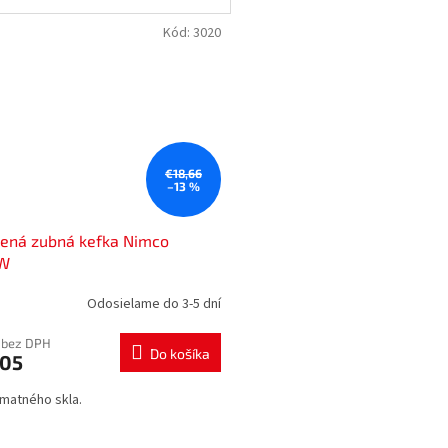
Kód:
3020
€18,66
–13 %
nená zubná kefka Nimco
W
Odosielame do 3-5 dní
 bez DPH
Do košíka
,05
 matného skla.
O