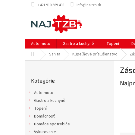
Prejsť
+421 910 669 433
info@najtzb.sk
na
obsah
Auto-moto
Gastro a kuchyně
Topení
D
Domov
Sanita
Kúpeľňové príslušenstvo
Zá
B
Zás
o
Preskočiť
č
Kategórie
kategórie
Najpr
n
ý
Auto-moto
p
Gastro a kuchyně
a
Topení
n
e
Domácnosť
l
Domáce spotrebiče
Vykurovanie