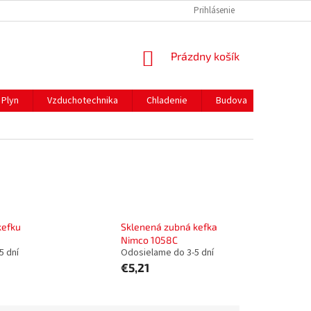
REKLAMAČNÝ PORIADOK
PREPRAVA A PLATBY
Prihlásenie
NÁKUPNÝ
Prázdny košík
KOŠÍK
Plyn
Vzduchotechnika
Chladenie
Budova
Gastro 
kefku
Sklenená zubná kefka
Nimco 1058C
5 dní
Odosielame do 3-5 dní
€5,21