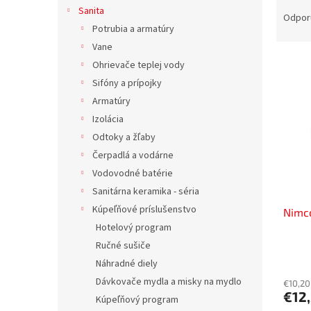
R
Sanita
a
Odpor
Potrubia a armatúry
d
e
Vane
V
n
Ohrievače teplej vody
ý
i
Sifóny a prípojky
p
e
Armatúry
i
p
Izolácia
s
r
p
Odtoky a žľaby
o
r
d
Čerpadlá a vodárne
o
u
Vodovodné batérie
d
k
Sanitárna keramika - séria
u
t
Kúpeľňové príslušenstvo
Nimco
k
o
Hotelový program
t
v
o
Ručné sušiče
v
Náhradné diely
Dávkovače mydla a misky na mydlo
€10,20
€12
Kúpeľňový program