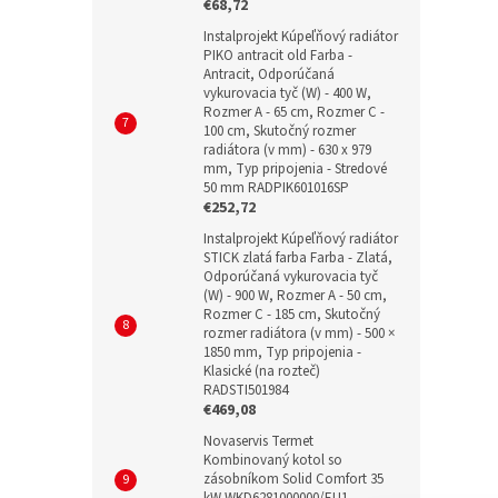
€68,72
Instalprojekt Kúpeľňový radiátor
PIKO antracit old Farba -
Antracit, Odporúčaná
vykurovacia tyč (W) - 400 W,
Rozmer A - 65 cm, Rozmer C -
100 cm, Skutočný rozmer
radiátora (v mm) - 630 x 979
mm, Typ pripojenia - Stredové
50 mm RADPIK601016SP
€252,72
Instalprojekt Kúpeľňový radiátor
STICK zlatá farba Farba - Zlatá,
Odporúčaná vykurovacia tyč
(W) - 900 W, Rozmer A - 50 cm,
Rozmer C - 185 cm, Skutočný
rozmer radiátora (v mm) - 500 ×
1850 mm, Typ pripojenia -
Klasické (na rozteč)
RADSTI501984
€469,08
Novaservis Termet
Kombinovaný kotol so
zásobníkom Solid Comfort 35
kW WKD6281000000/EU1