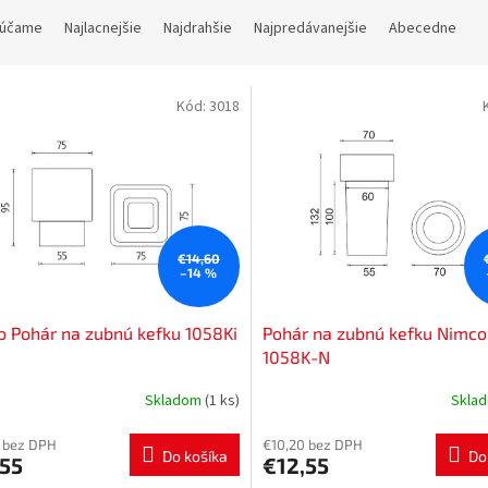
účame
Najlacnejšie
Najdrahšie
Najpredávanejšie
Abecedne
Kód:
3018
€14,60
–14 %
 Pohár na zubnú kefku 1058Ki
Pohár na zubnú kefku Nimco
1058K-N
Skladom
(1 ks)
Skla
 bez DPH
€10,20 bez DPH
Do košíka
Do
,55
€12,55