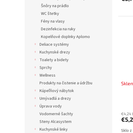
Šnôry na prádlo
WC štetky
Fény na vlasy
Dezinfekcia na ruky
Kopelňové doplnky Aplomo
Deliace systémy
Kuchynské drezy
Toalety a bidety
Sprchy
Wellness
Produkty na čistenie a údržbu
Skle
Kúpeľňový nábytok
Umývadlá a drezy
Úprava vody
Vodomerné šachty
€4,24
€5,2
Steny Alcasystem
Kuchynské linky
Sklo z