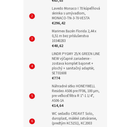
€63,03
Lavedo Monaco I 70 kúpeľňová
skrinka s umývadlom,
MONACO-TN-3-70-VESTA
€296,42
Marimex Bazén Florida 2,44 x
0,51 m bez príslušenstva
10340283
€40,62
LINDR PYGMY 25/K GREEN LINE
NEW výčapné zariadenie -
zostava komplet bajonet +
plochý + sanitačný adaptér,
SET01608
€774
Náhradné sitko HONEYWELL
Resideo AS06 pre FF06, 100 µm,
pre veľkosť filtra R 1"-1 1/4",
AS06-1A
€14,64
WC sedadlo CREAVIT Solo,
duroplast, mäkké zatváranie,
(predtým KC5151), KC2003