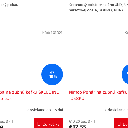
cký pohár.
Keramický pohár pre sériu UNIX, UN
nerezovej ocele, BORMO, KEIRA.
Kód:
101321
K
€7
–18 %
ba na zubnú kefku SKL001NL,
Nimco Pohár na zubnú kefku
Slezák
1058KU
Odosielame do 3-5 dní
Odosielame d
bez DPH
€10,20 bez DPH
Do košíka
Do
74
€12,55