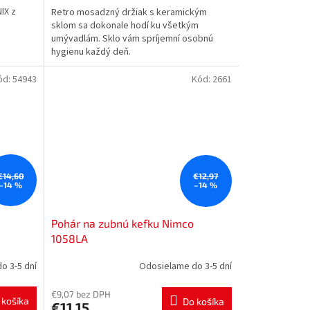
IX z
Retro mosadzný držiak s keramickým
sklom sa dokonale hodí ku všetkým
umývadlám. Sklo vám spríjemní osobnú
hygienu každý deň.
ód:
54943
Kód:
2661
€14,60
€12,97
–14 %
–14 %
Pohár na zubnú kefku Nimco
1058LA
o 3-5 dní
Odosielame do 3-5 dní
€9,07 bez DPH
 košíka
Do košíka
€11,15