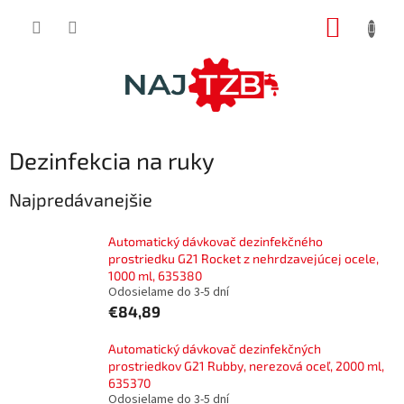
Prejsť
NÁKUP
na
obsah
KOŠÍK
Dezinfekcia na ruky
Najpredávanejšie
Automatický dávkovač dezinfekčného
prostriedku G21 Rocket z nehrdzavejúcej ocele,
1000 ml, 635380
Odosielame do 3-5 dní
€84,89
Automatický dávkovač dezinfekčných
prostriedkov G21 Rubby, nerezová oceľ, 2000 ml,
635370
Odosielame do 3-5 dní