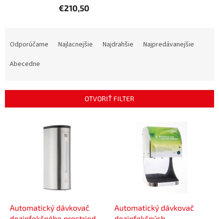
€210,50
R
a
Odporúčame
Najlacnejšie
Najdrahšie
Najpredávanejšie
d
e
Abecedne
n
i
e
OTVORIŤ FILTER
p
r
V
o
ý
d
p
u
i
k
s
t
p
o
r
v
o
d
Automatický dávkovač
Automatický dávkovač
u
dezinfekčného prostriedku
dezinfekčných