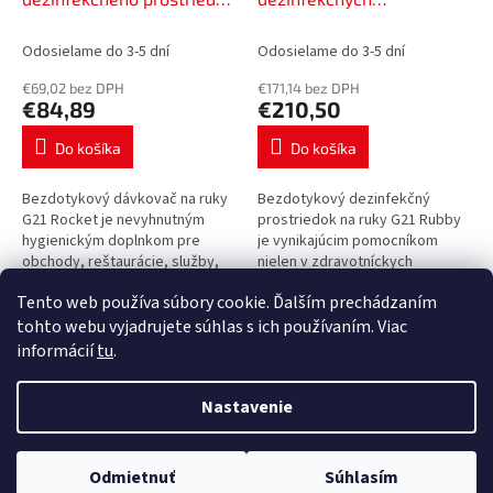
k
G21 Rocket z
prostriedkov G21 Rubby,
t
nehrdzavejúcej ocele,
nerezová oceľ, 2000 ml,
Odosielame do 3-5 dní
Odosielame do 3-5 dní
o
1000 ml, 635380
635370
€69,02 bez DPH
€171,14 bez DPH
v
€84,89
€210,50
Do košíka
Do košíka
Bezdotykový dávkovač na ruky
Bezdotykový dezinfekčný
G21 Rocket je nevyhnutným
prostriedok na ruky G21 Rubby
hygienickým doplnkom pre
je vynikajúcim pomocníkom
obchody, reštaurácie, služby,
nielen v zdravotníckych
dielne, sklady alebo kancelárie.
zariadeniach, ale aj na toaletách
Tento web používa súbory cookie. Ďalším prechádzaním
Jeho veľkou výhodou je
alebo v každodennom
2
položiek celkom
O
nezávislosť...
pracovnom prostredí...
tohto webu vyjadrujete súhlas s ich používaním. Viac
v
informácií
tu
.
l
Z
á
á
Nastavenie
d
Vytvoril Shoptet Premium
p
a
ä
c
t
i
Odmietnuť
Súhlasím
Copyright 2026
NajTZB.sk
. Všetky práva vyhradené.
i
e