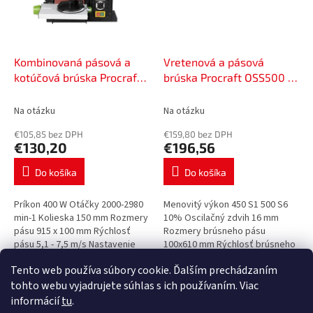
Kombinovaná pásová a
Vretenová a pásová
kotúčová brúska Procraft
brúska Procraft OSS500 |
BDS400S | BDS400S
OSS500
Na otázku
Na otázku
€105,85 bez DPH
€159,80 bez DPH
€130,20
€196,56
Do košíka
Do košíka
Príkon 400 W Otáčky 2000-2980
Menovitý výkon 450 S1 500 S6
min-1 Kolieska 150 mm Rozmery
10% Oscilačný zdvih 16 mm
pásu 915 x 100 mm Rýchlosť
Rozmery brúsneho pásu
pásu 5,1 - 7,5 m/s Nastavenie
100x610 mm Rýchlosť brúsneho
sklonu 0° - 90° Rozmery stola
pásu 8 m/s Hmotnosť 17 kg
Tento web používa súbory cookie. Ďalším prechádzaním
230 x 152 mm Nastavenie
4
položiek celkom
O
sklonu...
tohto webu vyjadrujete súhlas s ich používaním. Viac
v
informácií
tu
.
l
Z