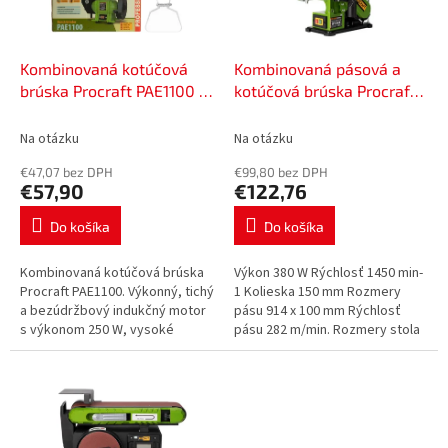
p
o
r
v
o
d
Kombinovaná kotúčová
Kombinovaná pásová a
u
brúska Procraft PAE1100 |
kotúčová brúska Procraft
k
PAE1100
BDS380 | BDS380
t
Na otázku
Na otázku
o
€47,07 bez DPH
€99,80 bez DPH
v
€57,90
€122,76
Do košíka
Do košíka
Kombinovaná kotúčová brúska
Výkon 380 W Rýchlosť 1450 min-
Procraft PAE1100. Výkonný, tichý
1 Kolieska 150 mm Rozmery
a bezúdržbový indukčný motor
pásu 914 x 100 mm Rýchlosť
s výkonom 250 W, vysoké
pásu 282 m/min. Rozmery stola
otáčky až 2980 zaručujú
188 x 125 mm Sklon stola 0° - 45°
dokonalú kvalitu brúsenia,
Hmotnosť 12 kg
priemer...