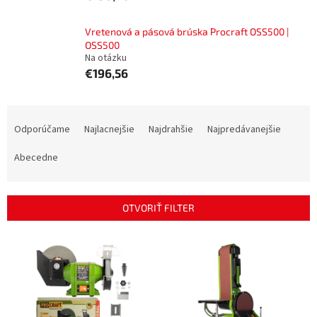
Vretenová a pásová brúska Procraft OSS500 |
OSS500
Na otázku
€196,56
R
a
Odporúčame
Najlacnejšie
Najdrahšie
Najpredávanejšie
d
e
Abecedne
n
i
e
OTVORIŤ FILTER
p
r
V
o
ý
d
p
u
i
k
s
t