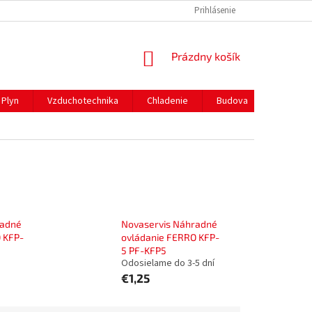
REKLAMAČNÝ PORIADOK
PREPRAVA A PLATBY
Prihlásenie
NÁKUPNÝ
Prázdny košík
KOŠÍK
Plyn
Vzduchotechnika
Chladenie
Budova
Gastro 
radné
Novaservis Náhradné
 KFP-
ovládanie FERRO KFP-
5 PF-KFP5
Odosielame do 3-5 dní
€1,25