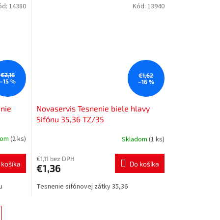
ód:
14380
Kód:
13940
€2,16
€1,62
–15 %
–16 %
nie
Novaservis Tesnenie biele hlavy
Sifónu 35,36 TZ/35
dom
(2 ks)
Skladom
(1 ks)
€1,11 bez DPH
 košíka
Do košíka
€1,36
u
Tesnenie sifónovej zátky 35,36