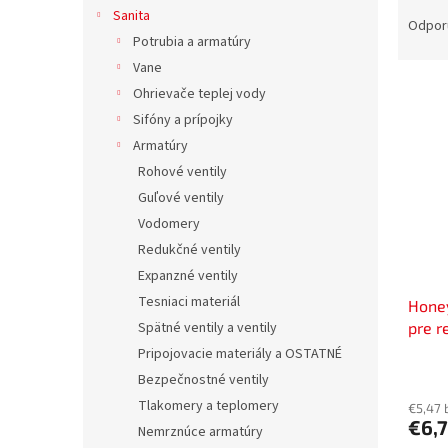
R
Sanita
a
Odpor
Potrubia a armatúry
d
e
Vane
V
n
Ohrievače teplej vody
ý
i
Sifóny a prípojky
p
e
Armatúry
i
p
Rohové ventily
s
r
p
Guľové ventily
o
r
d
Vodomery
o
u
Redukčné ventily
d
k
Expanzné ventily
u
t
Tesniaci materiál
Honey
k
o
pre r
Spätné ventily a ventily
t
v
D06FN
o
Pripojovacie materiály a OSTATNÉ
v
Bezpečnostné ventily
Tlakomery a teplomery
€5,47 
€6,
Nemrznúce armatúry