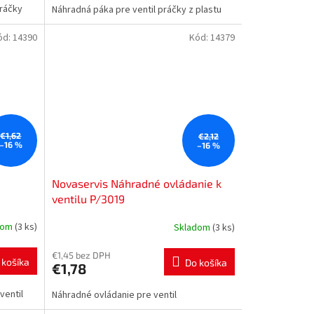
práčky
Náhradná páka pre ventil práčky z plastu
ód:
14390
Kód:
14379
€1,62
€2,12
–16 %
–16 %
Novaservis Náhradné ovládanie k
ventilu P/3019
dom
(3 ks)
Skladom
(3 ks)
€1,45 bez DPH
 košíka
Do košíka
€1,78
ventil
Náhradné ovládanie pre ventil