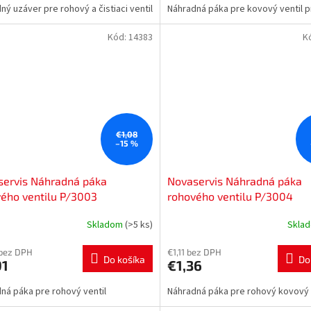
ný uzáver pre rohový a čistiaci ventil
Náhradná páka pre kovový ventil 
Kód:
14383
K
€1,08
–15 %
servis Náhradná páka
Novaservis Náhradná páka
ého ventilu P/3003
rohového ventilu P/3004
Skladom
(>5 ks)
Skla
 bez DPH
€1,11 bez DPH
Do košíka
Do
91
€1,36
ná páka pre rohový ventil
Náhradná páka pre rohový kovový 