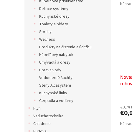
Kúpeľňové príslušenstvo
Náhrad
Deliace systémy
Kuchynské drezy
Toalety a bidety
Sprchy
Wellness
Produkty na čistenie a údržbu
Kúpeľňový nábytok
Umývadlá a drezy
Úprava vody
Nova
Vodomerné šachty
rohov
Steny Alcasystem
Kuchynské linky
Čerpadla a vodárny
€0,74
Plyn
€0,
Vzduchotechnika
Chladenie
Náhrad
Budova