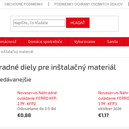
OBCHODNÉ PODMIENKY
PODMIENKY OCHRANY OSOBNÝCH ÚDAJOV
HĽADAŤ
omácnosť
Domáce spotrebiče
Vykurovanie
Sanita
 inštalačný materiál
adné diely pre inštalačný materiál
edávanejšie
Novaservis Náhradné
Novaservis Náh
ovládanie FERRO KFP-
ovládanie FERRO
2 PF-KFP2
3 PF-KFP3
Odosielame do 3-5 dní
október 2026
€0,88
€1,17