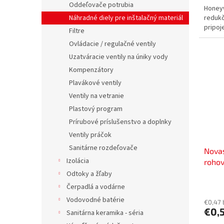
Oddeľovače potrubia
Honeyw
redukč
Náhradné diely pre inštalačný materiál
pripoj
Filtre
Ovládacie / regulačné ventily
Uzatváracie ventily na úniky vody
Kompenzátory
Plavákové ventily
Ventily na vetranie
Plastový program
Prírubové príslušenstvo a doplnky
Ventily práčok
Sanitárne rozdeľovače
Novas
Izolácia
roho
KR/3
Odtoky a žľaby
Čerpadlá a vodárne
Vodovodné batérie
€0,47
€0,
Sanitárna keramika - séria