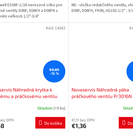
ell ES06F-1/2A nerezové sitko pre
ND - vložka redukčného ventilu, v
né ventily D06F, D06FH a D06FN s
D06F, D06FH, FK06, HS10S 1/2" - 3/
ením veľkosti 1/2"-3/4"
Kód:
14382
K
€0,69
–15 %
ervis Náhradná krytka k
Novaservis Náhradná páka
vému a práčkovému ventilu
práčkového ventilu P/3016N
003
Skladom
(>5 ks)
Skla
 bez DPH
€1,11 bez DPH
Do košíka
Do
58
€1,36