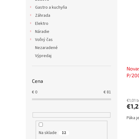
Gastro a kuchyňa
Záhrada
Elektro
Náradie
Voľný čas
Nezaradené
Výpredaj
Novas
P/20
Cena
€
0
€
81
€1,01 
€1,
Páka j
Na sklade
12