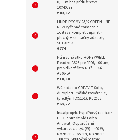
0,51 m bez príslušenstva
10340283
€40,62
LINDR PYGMY 25/K GREEN LINE
NEW výčapné zariadenie -
zostava komplet bajonet +
plochý + sanitačný adaptér,
SET01608
€774
Náhradné sitko HONEYWELL
Resideo AS06 pre FF06, 100 µm,
pre veľkosť filtra R 1"-1 1/4",
AS06-1A
€14,64
WC sedadlo CREAVIT Solo,
duroplast, mäkké zatváranie,
(predtým KC5151), KC2003
€68,72
Instalprojekt Kúpeľňový radiátor
PIKO antracit old Farba -
Antracit, Odporúčaná
vykurovacia tyč (W) - 400 W,
Rozmer A - 65 cm, Rozmer C -
100 cm, Skutočný rozmer