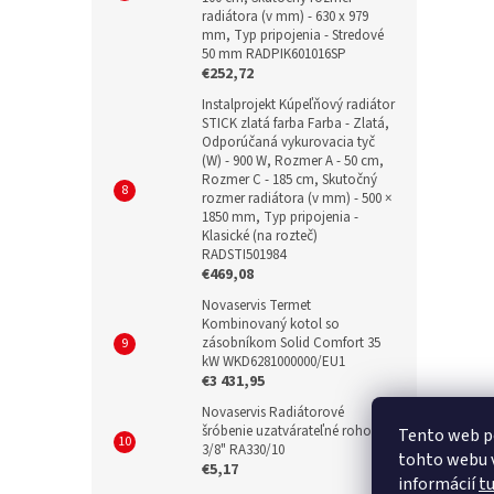
radiátora (v mm) - 630 x 979
mm, Typ pripojenia - Stredové
50 mm RADPIK601016SP
€252,72
Instalprojekt Kúpeľňový radiátor
STICK zlatá farba Farba - Zlatá,
Odporúčaná vykurovacia tyč
(W) - 900 W, Rozmer A - 50 cm,
Rozmer C - 185 cm, Skutočný
rozmer radiátora (v mm) - 500 ×
1850 mm, Typ pripojenia -
Klasické (na rozteč)
RADSTI501984
€469,08
Novaservis Termet
Kombinovaný kotol so
zásobníkom Solid Comfort 35
kW WKD6281000000/EU1
€3 431,95
Novaservis Radiátorové
šróbenie uzatvárateľné rohové
Tento web p
3/8" RA330/10
tohto webu v
€5,17
informácií
t