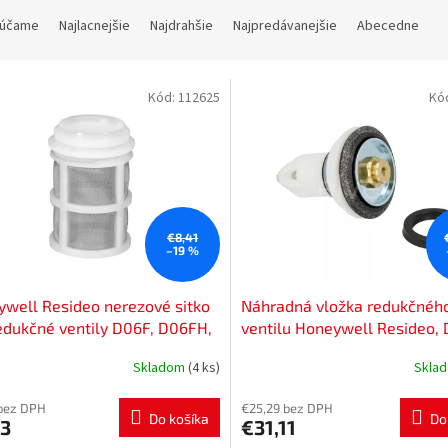
účame
Najlacnejšie
Najdrahšie
Najpredávanejšie
Abecedne
Kód:
112625
Kó
€8,41
–19 %
well Resideo nerezové sitko
Náhradná vložka redukčnéh
edukčné ventily D06F, D06FH,
ventilu Honeywell Resideo,
, 1/2"-3/4", ES06F-1/2A
1/2
Skladom
(4 ks)
Skla
bez DPH
€25,29 bez DPH
Do košíka
Do
73
€31,11