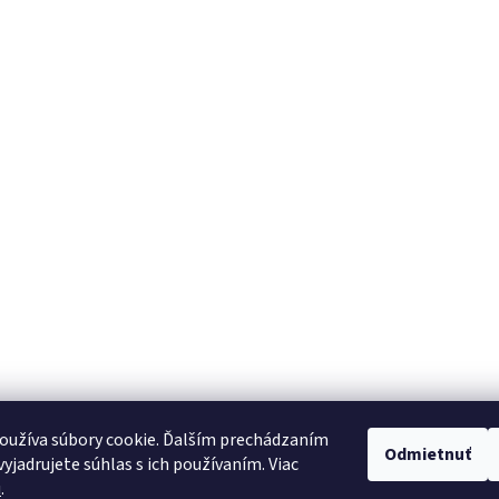
oužíva súbory cookie. Ďalším prechádzaním
Odmietnuť
yjadrujete súhlas s ich používaním. Viac
u
.