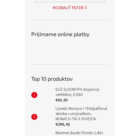
ROZBALIŤ FILTER
Prijímame online platby
Top 10 produktov
ELÍZ ELDOM FFS stojanový
ventilátor, E1502
€63,03
Lavedo Monaco I 70 kúpeľňová
skrinka s umývadlom,
MONACO-TN-3-70-VESTA
€296,42
Marimex Bazén Florida 2,44 x