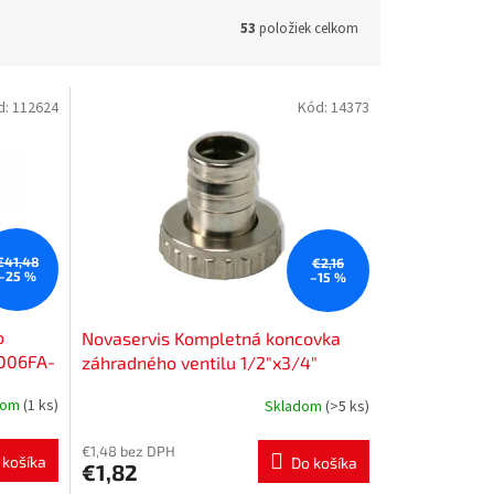
53
položiek celkom
d:
112624
Kód:
14373
€41,48
€2,16
–25 %
–15 %
o
Novaservis Kompletná koncovka
 D06FA-
záhradného ventilu 1/2"x3/4"
V/2002/15
dom
(1 ks)
Skladom
(>5 ks)
€1,48 bez DPH
 košíka
Do košíka
€1,82