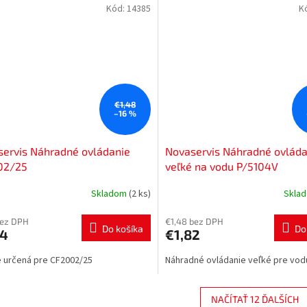
Kód:
14385
K
€1,48
–16 %
ervis Náhradné ovládanie
Novaservis Náhradné ovláda
02/25
veľké na vodu P/5104V
Skladom
(2 ks)
Skla
bez DPH
€1,48 bez DPH
Do košíka
Do
24
€1,82
e určená pre CF2002/25
Náhradné ovládanie veľké pre vod
NAČÍTAŤ 12 ĎALŠÍCH