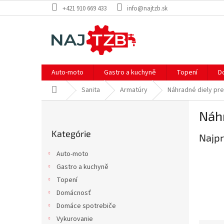
Prejsť
+421 910 669 433
info@najtzb.sk
na
obsah
Auto-moto
Gastro a kuchyně
Topení
D
Domov
Sanita
Armatúry
Náhradné diely pre
B
Náhr
o
Preskočiť
č
Kategórie
kategórie
Najpr
n
ý
Auto-moto
p
Gastro a kuchyně
a
Topení
n
e
Domácnosť
l
Domáce spotrebiče
Vykurovanie