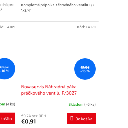
hodná pre
Kompletná prípojka záhradného ventilu 1/2
4"
"x3/4"
ód:
14389
Kód:
14378
€1,62
€1,08
–16 %
–15 %
Novaservis Náhradná páka
práčkového ventilu P/3027
dom
(4 ks)
Skladom
(>5 ks)
€0,74 bez DPH
 košíka
Do košíka
€0,91