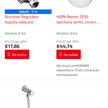
p
o
r
v
o
€20,29
–11 %
d
Bruckner Regulátor
HOPA Remer TE30
u
teploty vody pre
sprchový ventil, chróm,
k
stojankové ventily 1/2",
TE30
t
chróm 982.880.1
Skladom
(1 ks)
Skladom
(3 ks)
o
€14,52 bez DPH
€36,37 bez DPH
v
€17,86
€44,74
Do košíka
Do košíka
Sprchový ventil REMER
rubinetterie TE30 s otváracím
mechanizmom.