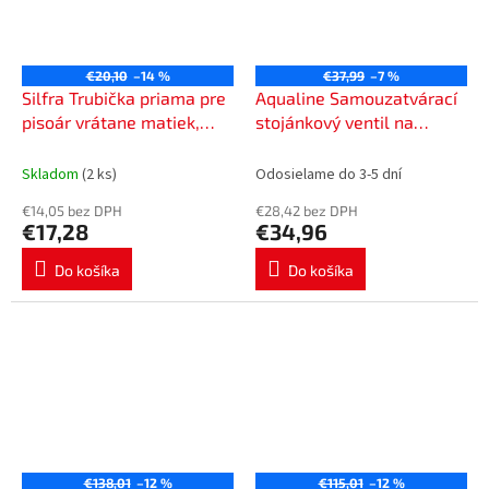
€20,10
–14 %
€37,99
–7 %
Silfra Trubička priama pre
Aqualine Samouzatvárací
pisoár vrátane matiek,
stojánkový ventil na
1/2", priemer 12x300mm,
umývadlo, chróm ZY12053
chróm AT92151
Skladom
(2 ks)
Odosielame do 3-5 dní
€14,05 bez DPH
€28,42 bez DPH
€17,28
€34,96
Do košíka
Do košíka
€138,01
–12 %
€115,01
–12 %