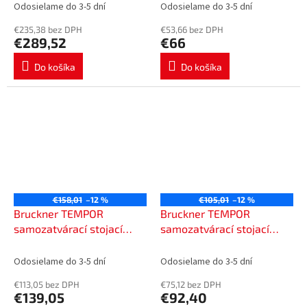
ventil s reguláciou teploty,
ventil, chróm 937.241.1
Odosielame do 3-5 dní
Odosielame do 3-5 dní
chróm 937.141.1
€235,38 bez DPH
€53,66 bez DPH
€289,52
€66
Do košíka
Do košíka
€158,01
–12 %
€105,01
–12 %
Bruckner TEMPOR
Bruckner TEMPOR
samozatvárací stojací
samozatvárací stojací
ventil pre umývadlo s
ventil pre umývadlo,
reguláciou teploty, chróm
chróm 937.001.1
Odosielame do 3-5 dní
Odosielame do 3-5 dní
937.002.1
€113,05 bez DPH
€75,12 bez DPH
€139,05
€92,40