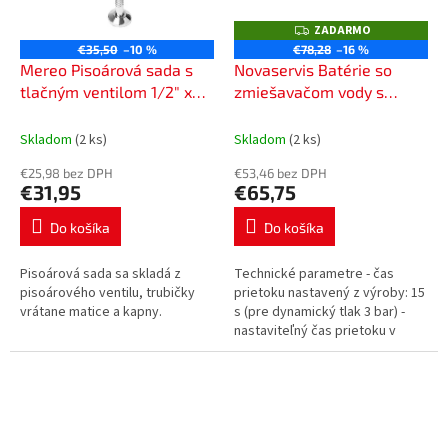
ZADARMO
Z
A
€35,50
–10 %
€78,28
–16 %
D
Mereo Pisoárová sada s
Novaservis Batérie so
A
R
tlačným ventilom 1/2" x
zmiešavačom vody s
M
1/2" CBT805S
tlačným ventilom Z501R
O
Skladom
(2 ks)
Skladom
(2 ks)
€25,98 bez DPH
€53,46 bez DPH
€31,95
€65,75
Do košíka
Do košíka
Pisoárová sada sa skladá z
Technické parametre - čas
pisoárového ventilu, trubičky
prietoku nastavený z výroby: 15
vrátane matice a kapny.
s (pre dynamický tlak 3 bar) -
nastaviteľný čas prietoku v
rozsahu: 10 - 20 s. (pre
dynamický tlak 3 bar) - prietok...