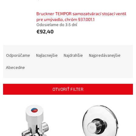
Bruckner TEMPOR samozatvárací stojací ventil
pre umývadlo, chróm 937.001.1
Odosielame do 3-5 dní
€92,40
R
a
Odporúčame
Najlacnejšie
Najdrahšie
Najpredávanejšie
d
e
Abecedne
n
i
e
OTVORIŤ FILTER
p
r
V
o
ý
d
p
u
i
k
s
t