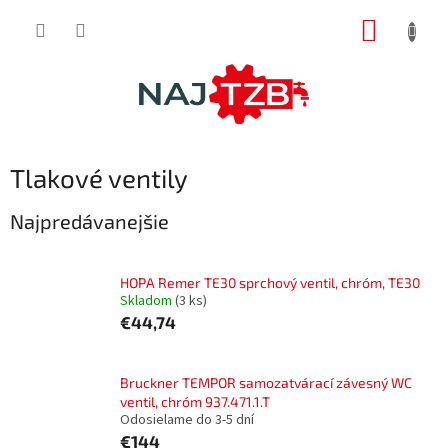
Prejsť
NÁKUP
na
obsah
KOŠÍK
Tlakové ventily
Najpredávanejšie
HOPA Remer TE30 sprchový ventil, chróm, TE30
Skladom
(3 ks)
€44,74
Bruckner TEMPOR samozatvárací závesný WC
ventil, chróm 937.471.1.T
Odosielame do 3-5 dní
€144