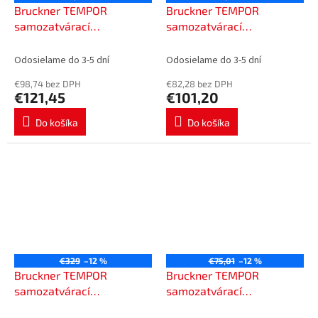
Bruckner TEMPOR
Bruckner TEMPOR
samozatvárací
samozatvárací
podomietkový WC ventil,
podomietkový splachovací
chróm 937.470.1
ventil pre pisoár, chróm
Odosielame do 3-5 dní
Odosielame do 3-5 dní
937.750.1
€98,74 bez DPH
€82,28 bez DPH
€121,45
€101,20
Do košíka
Do košíka
€329
–12 %
€75,01
–12 %
Bruckner TEMPOR
Bruckner TEMPOR
samozatvárací
samozatvárací
podomietkový sprchový
podomietkový sprchový