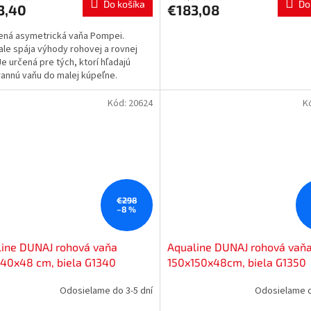
Do košíka
Do
3,40
€183,08
ná asymetrická vaňa Pompei.
le spája výhody rohovej a rovnej
Je určená pre tých, ktorí hľadajú
rannú vaňu do malej kúpeľne.
Kód:
20624
K
€298
–8 %
line DUNAJ rohová vaňa
Aqualine DUNAJ rohová vaň
40x48 cm, biela G1340
150x150x48cm, biela G1350
Odosielame do 3-5 dní
Odosielame d