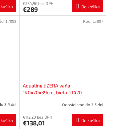
€234,96 bez DPH
 košíka
Do košíka
€289
ód:
17992
Kód:
25997
Aqualine JIZERA vaňa
140x70x39cm, biela G1470
o 3-5 dní
Odosielame do 3-5 dní
€112,20 bez DPH
 košíka
Do košíka
€138,01