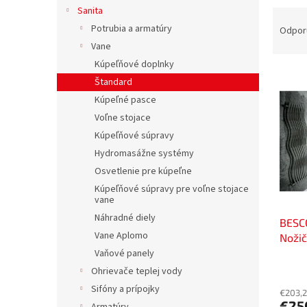
Sanita
R
a
Potrubia a armatúry
Odpor
d
Vane
e
Kúpeľňové doplnky
V
n
Štandard
ý
i
Kúpeľné pasce
p
e
Voľne stojace
i
p
s
r
Kúpeľňové súpravy
p
o
Hydromasážne systémy
r
d
Osvetlenie pre kúpeľne
o
u
Kúpeľňové súpravy pre voľne stojace
d
k
vane
u
t
Náhradné diely
BESC
k
o
Vane Aplomo
Nožič
t
v
Rozme
Vaňové panely
o
preve
v
Ohrievače teplej vody
Sifóny a prípojky
€203,2
€25