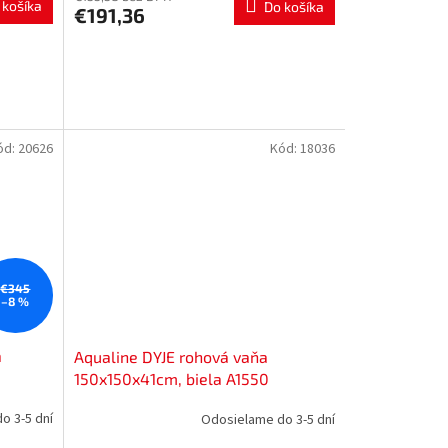
 košíka
Do košíka
€191,36
ód:
20626
Kód:
18036
€345
–8 %
a
Aqualine DYJE rohová vaňa
150x150x41cm, biela A1550
o 3-5 dní
Odosielame do 3-5 dní