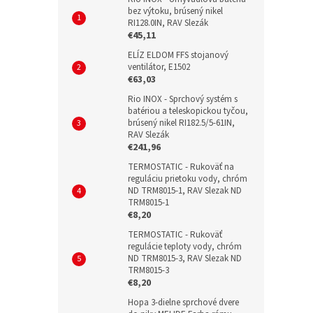
bez výtoku, brúsený nikel
RI128.0IN, RAV Slezák
€45,11
ELÍZ ELDOM FFS stojanový
ventilátor, E1502
€63,03
Rio INOX - Sprchový systém s
batériou a teleskopickou tyčou,
brúsený nikel RI182.5/5-61IN,
RAV Slezák
€241,96
TERMOSTATIC - Rukoväť na
reguláciu prietoku vody, chróm
ND TRM8015-1, RAV Slezak ND
TRM8015-1
€8,20
TERMOSTATIC - Rukoväť
regulácie teploty vody, chróm
ND TRM8015-3, RAV Slezak ND
TRM8015-3
€8,20
Hopa 3-dielne sprchové dvere