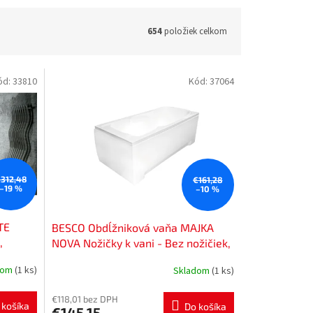
654
položiek celkom
ód:
33810
Kód:
37064
312,48
€161,28
–19 %
–10 %
TE
BESCO Obdĺžniková vaňa MAJKA
,
NOVA Nožičky k vani - Bez nožičiek,
 Spôsob
Rozmer vane - 120 × 70 cm
dom
(1 ks)
Skladom
(1 ks)
7P
VANMAJN120
€118,01 bez DPH
 košíka
Do košíka
€145,15