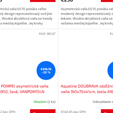
rická vaňa ESTE ponúka veľmi
Asymetrická vaňa ESTE ponúka ve
ný design reprezentovaný ostrými
moderný design reprezentovaný o
i. Vhodná akrylátová vaňa na trendy
linkami. Vhodná akrylátová vaňa na
ia menšej kúpeľne. Jej krivky
riešenia menšej kúpeľne. Jej krivk
a aj...
uspokoja aj...
Kód:
46147
K
€316,75
–20 %
 POMPEI asymetrická vaňa
Aqualine DOUBRAVA obdĺžni
x950, ľavá, VANPOM15LN
vaňa 160x70x41cm, biela A1
Skladom
(1 ks)
Odosielame d
02 bez DPH
€148,85 bez DPH