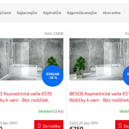
účame
Najlacnejšie
Najdrahšie
Najpredávanejšie
Abecedne
Kód:
33808
K
€312,48
€
–19 %
O Asymetrická vaňa ESTE
BESCO Asymetrická vaňa ES
ky k vani - Bez nožičiek,
Nožičky k vani - Bez nožičiek
r vane - 170 × 75 cm, Spôsob
Rozmer vane - 170 × 75 cm,
Skladom
(1 ks)
Skla
denia - Ľavé VANEST17L
prevedenia - Pravé VANEST1
5 bez DPH
€203,25 bez DPH
Do košíka
Do
0
€250