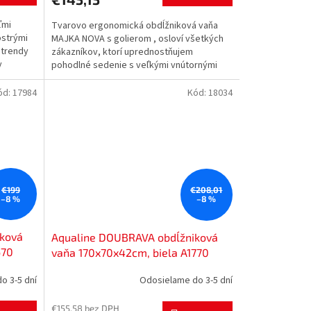
ľmi
Tvarovo ergonomická obdĺžniková vaňa
strými
MAJKA NOVA s golierom , osloví všetkých
 trendy
zákazníkov, ktorí uprednostňujem
y
pohodlné sedenie s veľkými vnútornými
rozmermi . Túto vaňu je možné...
ód:
17984
Kód:
18034
€199
€208,01
–8 %
–8 %
ková
Aqualine DOUBRAVA obdĺžniková
670
vaňa 170x70x42cm, biela A1770
o 3-5 dní
Odosielame do 3-5 dní
€155,58 bez DPH