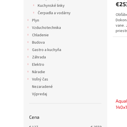
€25
Kuchynské linky
Čerpadla a vodárny
Obľúbe
Dokona
Plyn
vane. 
Vzduchotechnika
priest
Chladenie
Budova
Gastro a kuchyňa
Záhrada
Elektro
Náradie
Voľný čas
Nezaradené
Výpredaj
Aqua
140x1
Cena