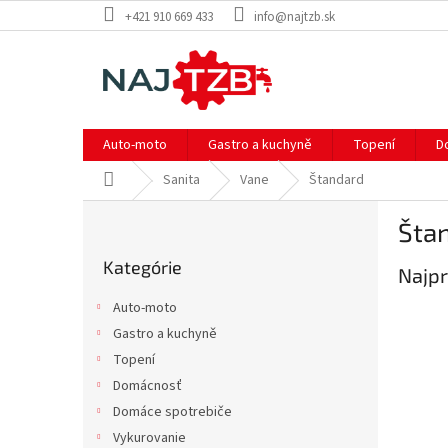
Prejsť
+421 910 669 433
info@najtzb.sk
na
obsah
Auto-moto
Gastro a kuchyně
Topení
D
Domov
Sanita
Vane
Štandard
B
Šta
o
Preskočiť
č
Kategórie
kategórie
Najpr
n
ý
Auto-moto
p
Gastro a kuchyně
a
Topení
n
e
Domácnosť
l
Domáce spotrebiče
Vykurovanie