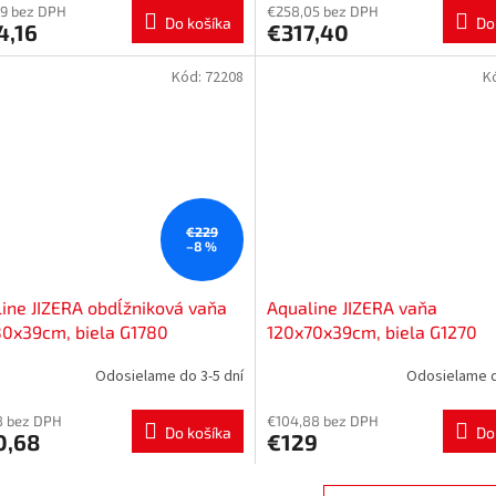
9 bez DPH
€258,05 bez DPH
Do košíka
Do
4,16
€317,40
Kód:
72208
K
€229
–8 %
ine JIZERA obdĺžniková vaňa
Aqualine JIZERA vaňa
0x39cm, biela G1780
120x70x39cm, biela G1270
Odosielame do 3-5 dní
Odosielame d
8 bez DPH
€104,88 bez DPH
Do košíka
Do
0,68
€129