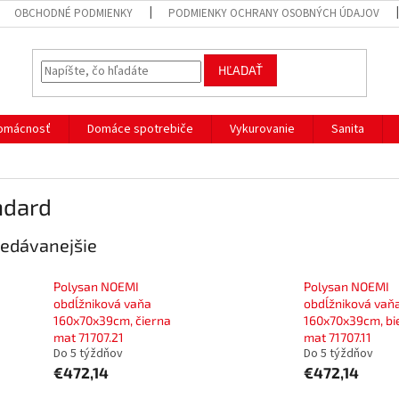
OBCHODNÉ PODMIENKY
PODMIENKY OCHRANY OSOBNÝCH ÚDAJOV
HĽADAŤ
omácnosť
Domáce spotrebiče
Vykurovanie
Sanita
ndard
edávanejšie
Polysan NOEMI
Polysan NOEMI
obdĺžniková vaňa
obdĺžniková vaň
160x70x39cm, čierna
160x70x39cm, bi
mat 71707.21
mat 71707.11
Do 5 týždňov
Do 5 týždňov
€472,14
€472,14