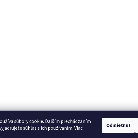
oužíva súbory cookie. Ďalším prechádzaním
Odmietnuť
yjadrujete súhlas s ich používaním. Viac
u
.