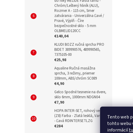
do niky MELIDE Farba rámu -
Chróm/Leštený hliník (ALU),
Rozmer A - 115 cm, Smer
zatvárania - Univerzálna Ľavé /
Pravé, Výplň - Číre
bezpečnostné sklo - 5 mm
OLBMELID120CC
€140,04
KLUDI BOZZ ručná sprcha PRO
BIDET 389990576, 489990565,
7375105-00
€25,98
Aqualine Ručná masážna
sprcha, 3 režimy, priemer
100mm, ABS/chróm SC089
€4,90
Gelco Spodné tesnenie na dvere,
sklo 6mm, 1000mm NDGN04
€7,90
HOPA INTER-SET, rohový ventil
(Z8) Farba - Zlatá lesklá, Variant
Tento web p
- Ľavá RDINTERSETLZG
tohto webu v
€284
informácií
t