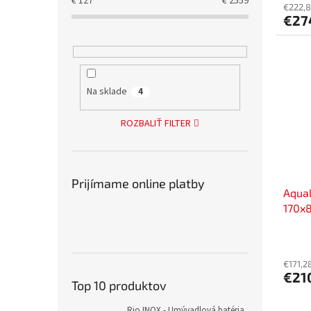
€
127
€
2559
€222,8
€27
Na sklade
4
ROZBALIŤ FILTER
Prijímame online platby
Aqual
170x8
€171,2
€21
Top 10 produktov
Rio INOX - Umývadlová batéria