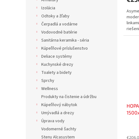
Armatúry
Izolácia
Asymet
Odtoky a žľaby
moder
linkam
Čerpadlá a vodárne
riešen
Vodovodné batérie
uspokoj
Sanitárna keramika - séria
Kúpeľňové príslušenstvo
Deliace systémy
Kuchynské drezy
Toalety a bidety
Sprchy
Wellness
Produkty na čistenie a údržbu
Kúpeľňový nábytok
HOPA
1500
Umývadlá a drezy
Úprava vody
Vodomerné šachty
Steny Alcasystem
€206,