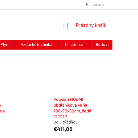
REKLAMAČNÝ PORIADOK
PREPRAVA A PLATBY
Prihlásenie
NÁKUPNÝ
Prázdny košík
KOŠÍK
Plyn
Vzduchotechnika
Chladenie
Budova
Gastro 
Polysan NOEMI
a
obdĺžniková vaňa
ela
160x70x39cm, šedá
71707.3
Do 5 týždňov
€411,08