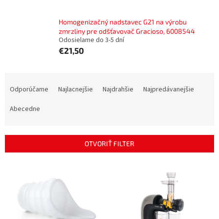
Homogenizačný nadstavec G21 na výrobu
zmrzliny pre odšťavovač Gracioso, 6008544
Odosielame do 3-5 dní
€21,50
R
a
Odporúčame
Najlacnejšie
Najdrahšie
Najpredávanejšie
d
e
Abecedne
n
i
e
OTVORIŤ FILTER
p
r
V
o
ý
d
p
u
i
k
s
t