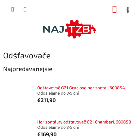
Prejsť
NÁKUP
na
obsah
KOŠÍK
Odšťavovače
Najpredávanejšie
Odšťavovač G21 Gracioso horizontal, 600854
Odosielame do 3-5 dní
€211,90
Horizontálny odšťavovač G21 Chamberi, 600858
Odosielame do 3-5 dní
€169,90