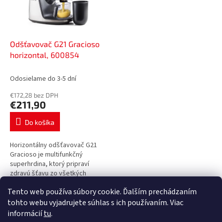
Odšťavovač G21 Gracioso
horizontal, 600854
Odosielame do 3-5 dní
€172,28 bez DPH
€211,90
Do košíka
Horizontálny odšťavovač G21
Gracioso je multifunkčný
superhrdina, ktorý pripraví
zdravú šťavu zo všetkých
druhov ovocia a zeleniny.
Tento web používa súbory cookie. Ďalším prechádzaním
Záruka 4 roky, robustné a
3
položiek celkom
O
elegantné telo,...
tohto webu vyjadrujete súhlas s ich používaním. Viac
v
informácií
tu
.
l
Z