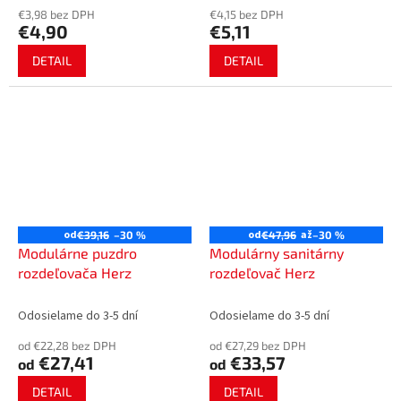
€3,98 bez DPH
€4,15 bez DPH
€4,90
€5,11
DETAIL
DETAIL
od
od
až
€39,16
–30 %
€47,96
–30 %
Modulárne puzdro
Modulárny sanitárny
rozdeľovača Herz
rozdeľovač Herz
Odosielame do 3-5 dní
Odosielame do 3-5 dní
od €22,28 bez DPH
od €27,29 bez DPH
€27,41
€33,57
od
od
DETAIL
DETAIL