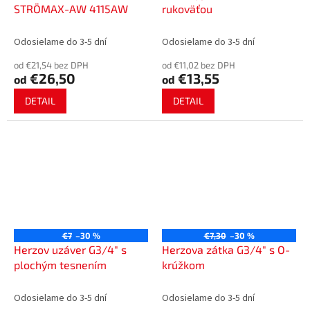
STRÖMAX-AW 4115AW
rukoväťou
Odosielame do 3-5 dní
Odosielame do 3-5 dní
od €21,54 bez DPH
od €11,02 bez DPH
€26,50
€13,55
od
od
DETAIL
DETAIL
€7
–30 %
€7,30
–30 %
Herzov uzáver G3/4" s
Herzova zátka G3/4" s O-
plochým tesnením
krúžkom
Odosielame do 3-5 dní
Odosielame do 3-5 dní