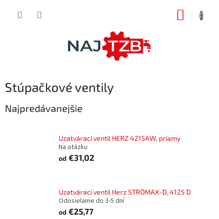
Prejsť
NÁKUP
na
obsah
KOŠÍK
Stúpačkové ventily
Najpredávanejšie
Uzatvárací ventil HERZ 4215AW, priamy
Na otázku
€31,02
od
Uzatvárací ventil Herz STRÖMAX-D, 4125 D
Odosielame do 3-5 dní
€25,77
od