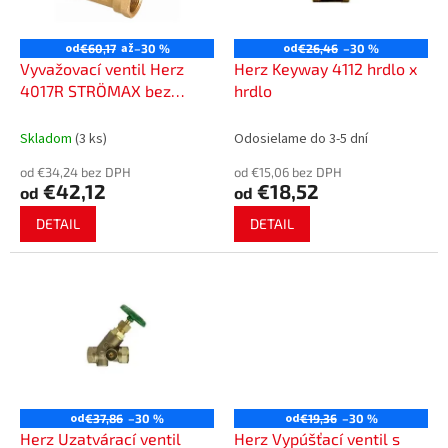
p
o
r
v
o
od
až
od
€60,17
–30 %
€26,46
–30 %
d
Vyvažovací ventil Herz
Herz Keyway 4112 hrdlo x
u
4017R STRÖMAX bez
hrdlo
k
meracích bodov
t
vykurovania/chladenia
Skladom
(3 ks)
Odosielame do 3-5 dní
o
od €34,24 bez DPH
od €15,06 bez DPH
v
€42,12
€18,52
od
od
DETAIL
DETAIL
od
od
€37,86
–30 %
€19,36
–30 %
Herz Uzatvárací ventil
Herz Vypúšťací ventil s