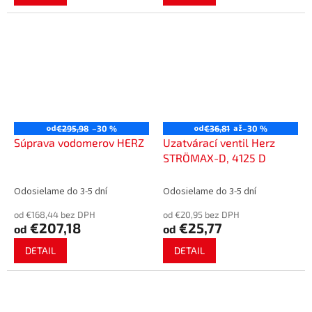
od
od
až
€295,98
–30 %
€36,81
–30 %
Súprava vodomerov HERZ
Uzatvárací ventil Herz
STRÖMAX-D, 4125 D
Odosielame do 3-5 dní
Odosielame do 3-5 dní
od €168,44 bez DPH
od €20,95 bez DPH
€207,18
€25,77
od
od
DETAIL
DETAIL