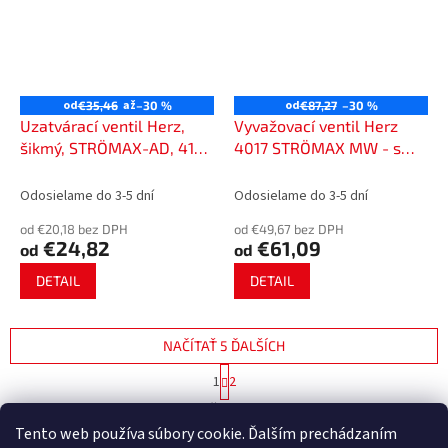
od
až
od
€35,46
–30 %
€87,27
–30 %
Uzatvárací ventil Herz,
Vyvažovací ventil Herz
šikmý, STRÖMAX-AD, 4125
4017 STRÖMAX MW - s
AD
meracou clonou na pitnú
vodu
Odosielame do 3-5 dní
Odosielame do 3-5 dní
od €20,18 bez DPH
od €49,67 bez DPH
€24,82
€61,09
od
od
DETAIL
DETAIL
NAČÍTAŤ 5 ĎALŠÍCH
S
1
2
t
O
r
17
položiek celkom
v
á
Tento web používa súbory cookie. Ďalším prechádzaním
l
HORE
n