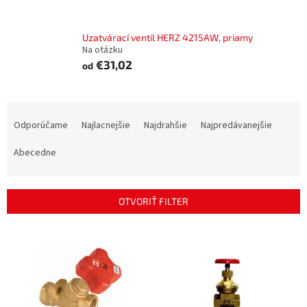
Uzatvárací ventil HERZ 4215AW, priamy
Na otázku
€31,02
od
R
a
Odporúčame
Najlacnejšie
Najdrahšie
Najpredávanejšie
d
e
Abecedne
n
i
e
OTVORIŤ FILTER
p
r
V
o
ý
d
p
u
i
k
s
t