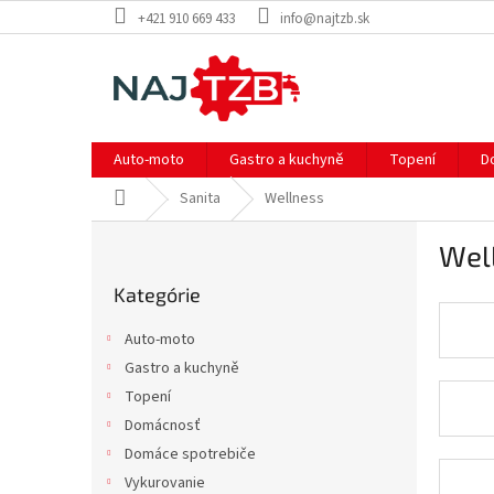
Prejsť
+421 910 669 433
info@najtzb.sk
na
obsah
Auto-moto
Gastro a kuchyně
Topení
D
Domov
Sanita
Wellness
B
Wel
o
Preskočiť
č
Kategórie
kategórie
n
ý
Auto-moto
p
Gastro a kuchyně
a
Topení
n
e
Domácnosť
l
Domáce spotrebiče
Vykurovanie