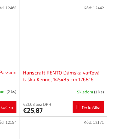
ód:
12468
Kód:
12442
 Passion
Hanscraft RENTO Dámska vafľová
taška Kenno, 145x85 cm 176816
dom
(2 ks)
Skladom
(1 ks)
€21,03 bez DPH
 košíka
Do košíka
€25,87
ód:
12154
Kód:
12171