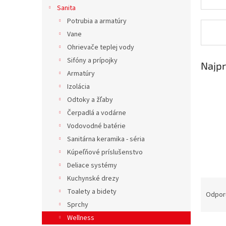
Sanita
Potrubia a armatúry
Vane
Ohrievače teplej vody
Sifóny a prípojky
Najpr
Armatúry
Izolácia
Odtoky a žľaby
Čerpadlá a vodárne
Vodovodné batérie
Sanitárna keramika - séria
Kúpeľňové príslušenstvo
Deliace systémy
Kuchynské drezy
R
Toalety a bidety
a
Odpor
d
Sprchy
e
Wellness