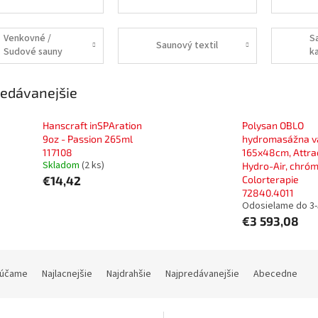
Venkovné /
S
Saunový textil
Sudové sauny
k
edávanejšie
Hanscraft inSPAration
Polysan OBLO
9oz - Passion 265ml
hydromasážna v
117108
165x48cm, Attra
Skladom
(2 ks)
Hydro-Air, chróm
€14,42
Colorterapie
72840.4011
Odosielame do 3-
€3 593,08
účame
Najlacnejšie
Najdrahšie
Najpredávanejšie
Abecedne