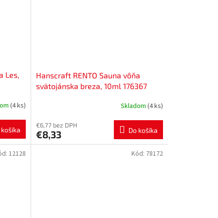
a Les,
Hanscraft RENTO Sauna vôňa
svätojánska breza, 10ml 176367
dom
(4 ks)
Skladom
(4 ks)
€6,77 bez DPH
 košíka
Do košíka
€8,33
ód:
12128
Kód:
78172