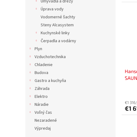
Umývadlá a drezy
Úprava vody
Vodomerné šachty
Steny Alcasystem
Kuchynské linky
Čerpadla a vodárny
Plyn
Vzduchotechnika
Chladenie
Hansc
Budova
SAUNA
Gastro a kuchyňa
Záhrada
Elektro
€1 316
Náradie
€1 6
Voľný čas
Nezaradené
Výpredaj