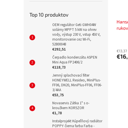
Top 10 produktov
Hansc
OEM regulátor Geti GWH04W
ruko
solárny MPPT 5 kW na ohrev
vody, výstup 230 V, vstup 450 V,
monitorovanie cez Wi-Fi,
52800048
€292,51
€13,37
€16
Čerpadlo kondenzátu ASPEN
Mini Aqua FP2406/2
€118,73
Jemný splachovací filter
HONEYWELL Resideo, MiniPlus-
FF06, DN20, MiniPlus-FF06, FF06-
3/4AA
€53,75
Novaservis Zátka 1" s o-
kroužkem KOR5ZOR
€1,78
Instalprojekt Kúpeľňový radiátor
POPPY čierna farba Farba -