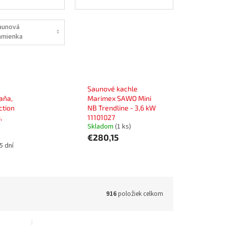
aunová
amienka
Saunové kachle
aňa,
Marimex SAWO Mini
ction
NB Trendline - 3,6 kW
,
11101027
Skladom
(1 ks)
€280,15
5 dní
916
položiek celkom