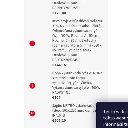
Stredové 50 mm
RADPPY601335SP
€370,08
Instalprojekt Kúpeľňový radiátor
TRICK zlatá farba Farba - Zlatá,
Odporúčaná vykurovacia tyč
(W) - 400 W, Rozmer A - 55 cm,
Rozmer C - 90 cm, Skutočný
rozmer radiátora (v mm) - 530 x
857 mm, Typ pripojenia -
Stredové 50 mm
RADTRK509084SP
€344,16
Hopa Vykurovacia tyč PATRONA
s termostatom Farba
vykurovacej tyče - Čierna,
Výkon vykurovacej tyče - 900 W
RADPST415
€102
Sapho METRO vykurovacie
teleso 500x1200 mm, čierny mat
Tento web p
IR410TB
tohto webu v
€202,10
informácií
t