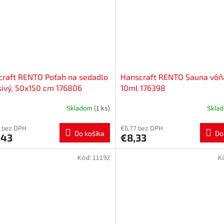
raft RENTO Poťah na sedadlo
Hanscraft RENTO Sauna vôň
sivý, 50x150 cm 176806
10ml 176398
Skladom
(1 ks)
Skla
 bez DPH
€6,77 bez DPH
Do košíka
Do
,43
€8,33
Kód:
11192
K