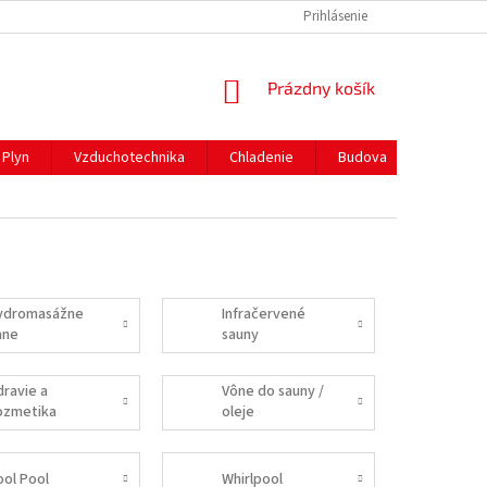
REKLAMAČNÝ PORIADOK
PREPRAVA A PLATBY
Prihlásenie
NÁKUPNÝ
Prázdny košík
KOŠÍK
Plyn
Vzduchotechnika
Chladenie
Budova
Gastro 
ydromasážne
Infračervené
ane
sauny
dravie a
Vône do sauny /
ozmetika
oleje
ool Pool
Whirlpool