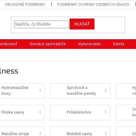
OBCHODNÉ PODMIENKY
PODMIENKY OCHRANY OSOBNÝCH ÚDAJOV
HĽADAŤ
omácnosť
Domáce spotrebiče
Vykurovanie
Sanita
lness
Hydromasážne
Sprchové a
H
boxy
masážne panely
v
Z
Fínske sauny
Príslušenstvo
k
Masážne stroje
Mobilné sauny
C