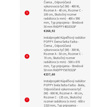
Čierna , Odporúčaná
vykurovacia tyč (W) - 400 W,
Rozmer A - 40 cm, Rozmer C -
100 cm, Skutočný rozmer
radiátora (v mm) - 400 x 990
mm, Typ pripojenia - Stredové
50 mm RADPPY401031SP
€268,92
Instalprojekt Kúpeľňový radiátor
POPPY čierna farba Farba -
Čierna , Odporúčaná
vykurovacia tyč (W) - 300 W,
Rozmer A - 50 cm, Rozmer C -
70 cm, Skutočný rozmer
radiátora (v mm) - 500 x 670
mm, Typ pripojenia - Stredové
50 mm RADPPY507031SP
€237,60
Instalprojekt Kúpeľňový radiátor
POPPY biela farba Farba - Biela,
Odporúčaná vykurovacia tyč
(W) - 600 W, Rozmer A - 60 cm,
Rozmer C - 135 cm, Skutočný
rozmer radiátora (v mm) - 600 x
1310 mm, Typ pripojenia -