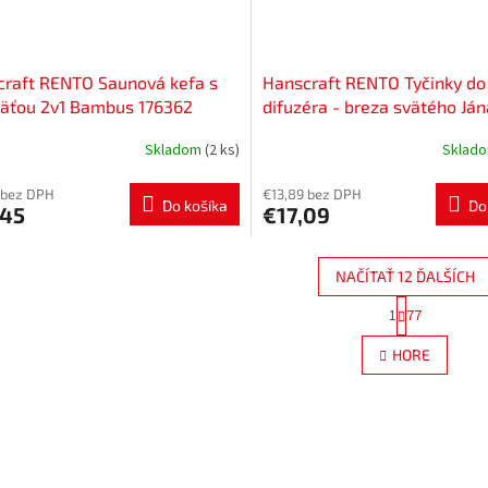
raft RENTO Saunová kefa s
Hanscraft RENTO Tyčinky do
väťou 2v1 Bambus 176362
difuzéra - breza svätého Ján
176306
Skladom
(2 ks)
Sklad
 bez DPH
€13,89 bez DPH
Do košíka
Do
,45
€17,09
NAČÍTAŤ 12 ĎALŠÍCH
S
1
77
O
t
r
v
HORE
á
l
n
á
k
d
o
a
v
c
a
i
n