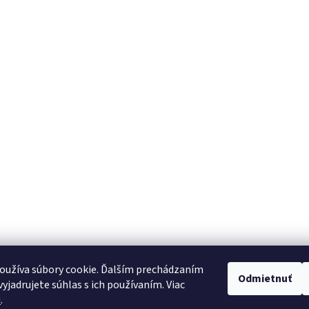
oužíva súbory cookie. Ďalším prechádzaním
Odmietnuť
yjadrujete súhlas s ich používaním. Viac
u
.