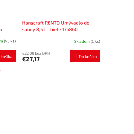
Hanscraft RENTO Umývadlo do
a
sauny 8,5 l - biele 176860
om
(>5 ks)
Skladom
(1 ks)
€22,09 bez DPH
 košíka
Do košíka
€27,17