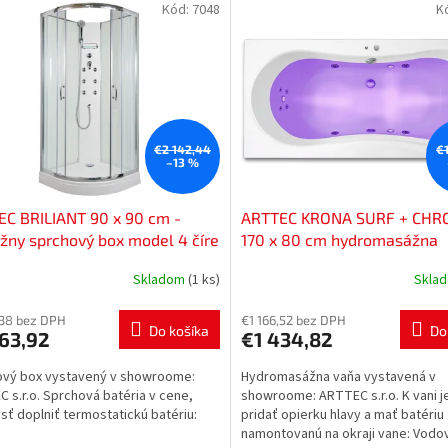
Kód:
7048
K
€2 142,44
€
–13 %
C BRILIANT 90 x 90 cm -
ARTTEC KRONA SURF + CH
ny sprchový box model 4 číre
170 x 80 cm hydromasážna
 PAN04353
akrylátová vaňa PAN04391
Skladom
(1 ks)
Skla
,38 bez DPH
€1 166,52 bez DPH
Do košíka
Do
63,92
€1 434,82
ový box vystavený v showroome:
Hydromasážna vaňa vystavená v
 s.r.o. Sprchová batéria v cene,
showroome: ARTTEC s.r.o. K vani 
ť doplniť termostatickú batériu:
pridať opierku hlavy a mať batériu
namontovanú na okraji vane: Vod