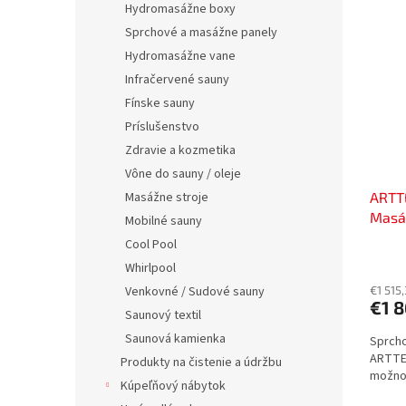
V
n
Hydromasážne boxy
ý
i
Sprchové a masážne panely
p
e
Hydromasážne vane
i
p
s
Infračervené sauny
r
p
o
Fínske sauny
r
d
Príslušenstvo
o
u
Zdravie a kozmetika
d
k
Vône do sauny / oleje
u
t
ARTTE
Masážne stroje
k
o
Masáž
t
v
Mobilné sauny
sklo
o
Cool Pool
v
Whirlpool
€1 515
Venkovné / Sudové sauny
€1 8
Saunový textil
Saunová kamienka
Sprch
ARTTEC
Produkty na čistenie a údržbu
možnos
Kúpeľňový nábytok