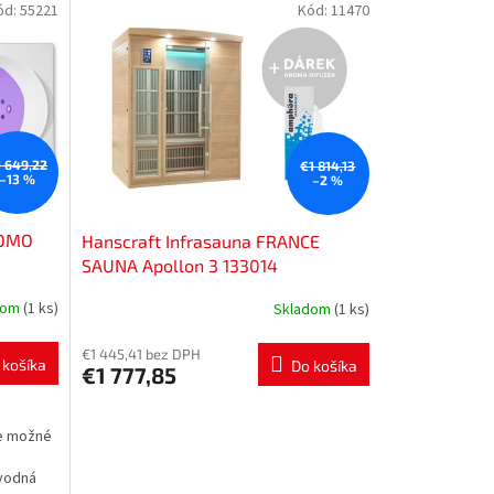
ód:
55221
Kód:
11470
1 649,22
€1 814,13
–13 %
–2 %
ROMO
Hanscraft Infrasauna FRANCE
SAUNA Apollon 3 133014
dom
(1 ks)
Skladom
(1 ks)
€1 445,41 bez DPH
 košíka
Do košíka
€1 777,85
je možné
ovodná