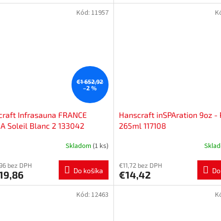
batéria na okraj vane AFRODITA...
Kód:
11957
K
€1 652,92
–2 %
raft Infrasauna FRANCE
Hanscraft inSPAration 9oz -
 Soleil Blanc 2 133042
265ml 117108
Skladom
(1 ks)
Skla
,96 bez DPH
€11,72 bez DPH
Do košíka
Do
19,86
€14,42
Kód:
12463
K