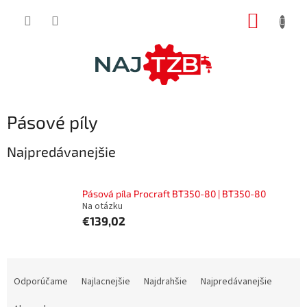
Prejsť
NÁKUP
na
obsah
KOŠÍK
Pásové píly
Najpredávanejšie
Pásová píla Procraft BT350-80 | BT350-80
Na otázku
€139,02
R
a
Odporúčame
Najlacnejšie
Najdrahšie
Najpredávanejšie
d