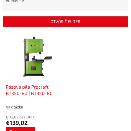
e
Abecedne
n
i
e
OTVORIŤ FILTER
p
r
V
o
ý
d
p
u
i
k
s
t
p
o
r
v
o
d
Pásová píla Procraft
u
BT350-80 | BT350-80
k
t
Na otázku
o
€113,02 bez DPH
v
€139,02