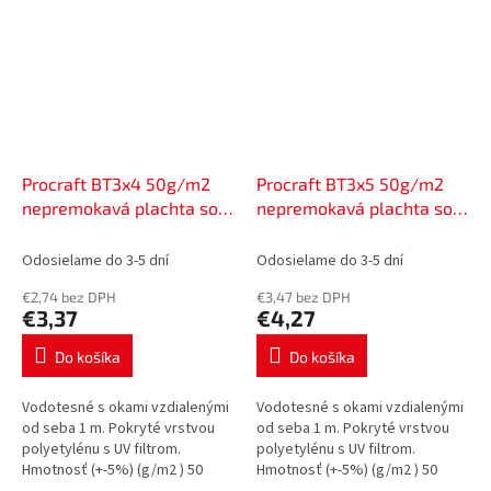
Procraft BT3x4 50g/m2
Procraft BT3x5 50g/m2
nepremokavá plachta so
nepremokavá plachta so
sieťovinou 3x4m modrá |
sieťovinou 3x5 m modrá |
BT3x4
BT3x5
Odosielame do 3-5 dní
Odosielame do 3-5 dní
€2,74 bez DPH
€3,47 bez DPH
€3,37
€4,27
Do košíka
Do košíka
Vodotesné s okami vzdialenými
Vodotesné s okami vzdialenými
od seba 1 m. Pokryté vrstvou
od seba 1 m. Pokryté vrstvou
polyetylénu s UV filtrom.
polyetylénu s UV filtrom.
Hmotnosť (+-5%) (g/m2 ) 50
Hmotnosť (+-5%) (g/m2 ) 50