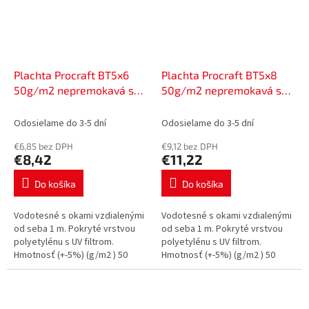
Plachta Procraft BT5x6
Plachta Procraft BT5x8
50g/m2 nepremokavá so
50g/m2 nepremokavá so
sieťovinou 5x6 m modrá |
sieťovinou 5x8 m modrá |
BT5x6
BT5x8
Odosielame do 3-5 dní
Odosielame do 3-5 dní
€6,85 bez DPH
€9,12 bez DPH
€8,42
€11,22
Do košíka
Do košíka
Vodotesné s okami vzdialenými
Vodotesné s okami vzdialenými
od seba 1 m. Pokryté vrstvou
od seba 1 m. Pokryté vrstvou
polyetylénu s UV filtrom.
polyetylénu s UV filtrom.
Hmotnosť (+-5%) (g/m2 ) 50
Hmotnosť (+-5%) (g/m2 ) 50
Farba: modrá Rozmery (m) 5x6
Farba: modrá Rozmery (m) 5x8
Hmotnosť (kg) 1,59
Hmotnosť (kg) 2,11