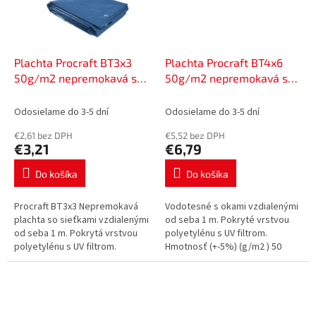
Plachta Procraft BT3x3
Plachta Procraft BT4x6
50g/m2 nepremokavá so
50g/m2 nepremokavá so
sieťovinou 3x3m modrá |
sieťovinou 4x6 m modrá |
BT3x3
BT4x6
Odosielame do 3-5 dní
Odosielame do 3-5 dní
€2,61 bez DPH
€5,52 bez DPH
€3,21
€6,79
Do košíka
Do košíka
Procraft BT3x3 Nepremokavá
Vodotesné s okami vzdialenými
plachta so sieťkami vzdialenými
od seba 1 m. Pokryté vrstvou
od seba 1 m. Pokrytá vrstvou
polyetylénu s UV filtrom.
polyetylénu s UV filtrom.
Hmotnosť (+-5%) (g/m2 ) 50
Hmotnosť (+-5%) (g/m2 ) 50
Farba: modrá Rozmery (m) 4x6
Farba: modrá Rozmery (m) 3x3...
Hmotnosť (kg) 1,27