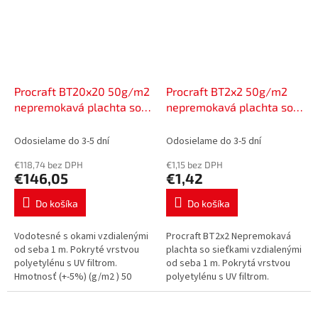
Procraft BT20x20 50g/m2
Procraft BT2x2 50g/m2
nepremokavá plachta so
nepremokavá plachta so
sieťovinou 20x20m modrá
sieťovinou 2x2m modrá |
| BT20x20
BT2x2
Odosielame do 3-5 dní
Odosielame do 3-5 dní
€118,74 bez DPH
€1,15 bez DPH
€146,05
€1,42
Do košíka
Do košíka
Vodotesné s okami vzdialenými
Procraft BT2x2 Nepremokavá
od seba 1 m. Pokryté vrstvou
plachta so sieťkami vzdialenými
polyetylénu s UV filtrom.
od seba 1 m. Pokrytá vrstvou
Hmotnosť (+-5%) (g/m2 ) 50
polyetylénu s UV filtrom.
Farba: modrá Rozmery (m)
Hmotnosť (+-5%) (g/m2 ) 50
20x20 Hmotnosť (kg) 20,6
Farba: modrá Rozmery (m) 2x2...