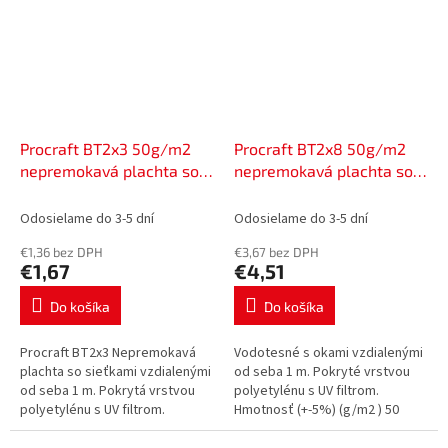
Procraft BT2x3 50g/m2
Procraft BT2x8 50g/m2
nepremokavá plachta so
nepremokavá plachta so
sieťovinou 2x3 m modrá |
sieťovinou 2x8 m modrá |
BT2x3
BT2x8
Odosielame do 3-5 dní
Odosielame do 3-5 dní
€1,36 bez DPH
€3,67 bez DPH
€1,67
€4,51
Do košíka
Do košíka
Procraft BT2x3 Nepremokavá
Vodotesné s okami vzdialenými
plachta so sieťkami vzdialenými
od seba 1 m. Pokryté vrstvou
od seba 1 m. Pokrytá vrstvou
polyetylénu s UV filtrom.
polyetylénu s UV filtrom.
Hmotnosť (+-5%) (g/m2 ) 50
Hmotnosť (+-5%) (g/m2 ) 50
Farba: modrá Rozmery (m) 2x8
Farba: modrá Rozmery (m) 2x3...
Hmotnosť (kg) 0,77