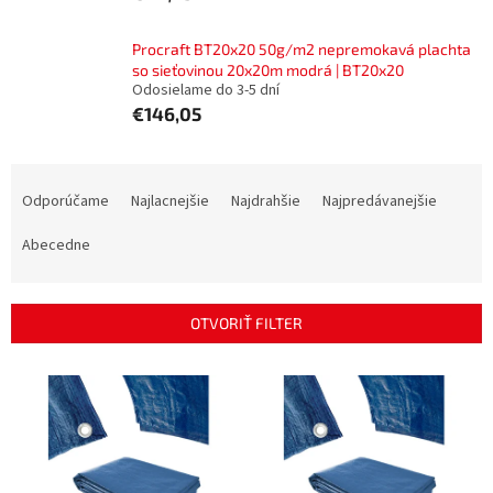
Procraft BT20x20 50g/m2 nepremokavá plachta
so sieťovinou 20x20m modrá | BT20x20
Odosielame do 3-5 dní
€146,05
R
a
Odporúčame
Najlacnejšie
Najdrahšie
Najpredávanejšie
d
e
Abecedne
n
i
e
OTVORIŤ FILTER
p
r
V
o
ý
d
p
u
i
k
s
t