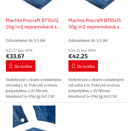
p
o
r
v
o
d
Plachta Procraft BT10x12
Plachta Procraft BT10x15
u
50g/m2 nepremokavá so
50g/m2 nepremokavá so
k
sieťovinou 10x12m modrá |
sieťovinou 10x15m modrá |
t
BT10x12
BT10x15
Odosielame do 3-5 dní
Odosielame do 3-5 dní
o
€27,37 bez DPH
€34,35 bez DPH
v
€33,67
€42,25
Do košíka
Do košíka
Vodotesné s okami vzdialenými
Vodotesné s okami vzdialenými
od seba 1 m. Pokryté vrstvou
od seba 1 m. Pokryté vrstvou
polyetylénu s UV filtrom.
polyetylénu s UV filtrom.
Hmotnosť (+-5%) (g/m2 ) 50
Hmotnosť (+-5%) (g/m2 ) 50
Farba: modrá Rozmery (m)
Farba: modrá Rozmery (m)
10x12 Hmotnosť (kg) 6,25
10x15 Hmotnosť (kg) 7,74