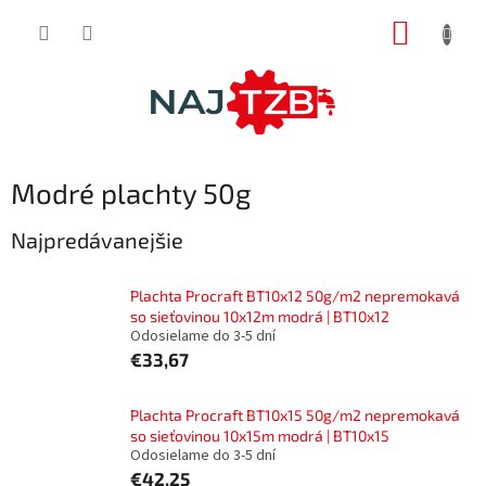
Prejsť
NÁKUP
na
obsah
KOŠÍK
Modré plachty 50g
Najpredávanejšie
Plachta Procraft BT10x12 50g/m2 nepremokavá
so sieťovinou 10x12m modrá | BT10x12
Odosielame do 3-5 dní
€33,67
Plachta Procraft BT10x15 50g/m2 nepremokavá
so sieťovinou 10x15m modrá | BT10x15
Odosielame do 3-5 dní
€42,25