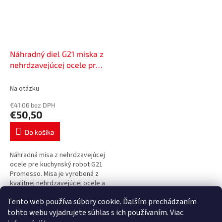
Náhradný diel G21 miska z
nehrdzavejúcej ocele pre
robot Promesso,
60080701
Na otázku
€41,06 bez DPH
€50,50
Do košíka
Náhradná misa z nehrdzavejúcej
ocele pre kuchynský robot G21
Promesso. Misa je vyrobená z
kvalitnej nehrdzavejúcej ocele a
jej objem je 5,5 l. V mise môžete
Tento web používa súbory cookie. Ďalším prechádzaním
ľahko pripraviť...
5
položiek celkom
O
tohto webu vyjadrujete súhlas s ich používaním. Viac
v