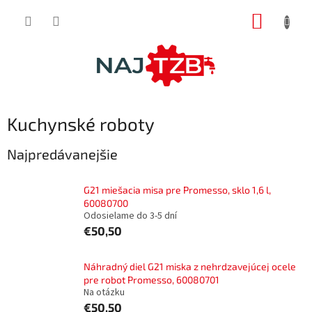
Prejsť
NÁKUP
na
obsah
KOŠÍK
Kuchynské roboty
Najpredávanejšie
G21 miešacia misa pre Promesso, sklo 1,6 l,
60080700
Odosielame do 3-5 dní
€50,50
Náhradný diel G21 miska z nehrdzavejúcej ocele
pre robot Promesso, 60080701
Na otázku
€50,50