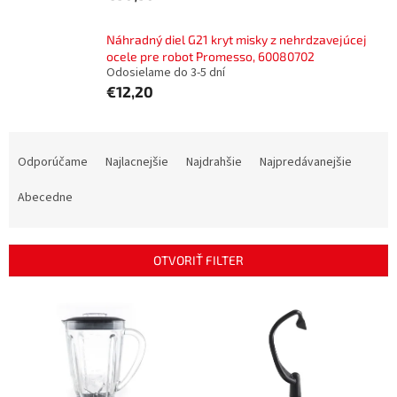
Náhradný diel G21 kryt misky z nehrdzavejúcej
ocele pre robot Promesso, 60080702
Odosielame do 3-5 dní
€12,20
R
a
Odporúčame
Najlacnejšie
Najdrahšie
Najpredávanejšie
d
e
Abecedne
n
i
e
OTVORIŤ FILTER
p
r
V
o
ý
d
p
u
i
k
s
t