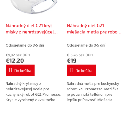
Náhradný diel G21 kryt
Náhradný diel G21
misky z nehrdzavejúcej
miešacia metla pre robot
ocele pre robot Promesso,
Promesso, 60080704
60080702
Odosielame do 3-5 dní
Odosielame do 3-5 dní
€9,92 bez DPH
€15,45 bez DPH
€12,20
€19
Do košíka
Do košíka
Náhradný kryt misy z
Náhradná metla pre kuchynský
nehrdzavejúcej ocele pre
robot G21 Promesso. Metlička
kuchynský robot G21 Promesso.
je potiahnutá teflónom pre
Kryt je vyrobený z kvalitného
lepšiu priľnavosť. Miešacia
priehľadného plastu. Vďaka
metla sa dá použiť na prípravu
krytu budete mať pri miesení
treného cesta, tortových zmesí
cesta alebo...
a...