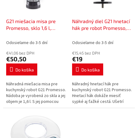
p
o
r
v
o
d
G21 miešacia misa pre
Náhradný diel G21 hnetací
u
Promesso, sklo 1,6 l,
hák pre robot Promesso,
k
60080700
60080703
t
Odosielame do 3-5 dní
Odosielame do 3-5 dní
o
€41,06 bez DPH
€15,45 bez DPH
v
€50,50
€19
Do košíka
Do košíka
Náhradná miešacia misa pre
Náhradný hnetací hák pre
kuchynský robot G21 Promesso.
kuchynský robot G21 Promesso.
Nádoba je vyrobená zo skla a jej
Hnetací hák dokáže miesiť
objem je 1,6 l. S jej pomocou
sypké aj ťažké cestá. Ušetrí
ľahko rozmixujete lahodné
vám najnepríjemnejšiu prácu pri
smoothie, krémovú polievku a...
pečení. Hák je potiahnutý
teflónom,...