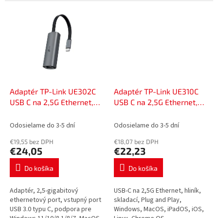
UE200 vášmu zariadeniu rýchle a
MacBook Air alebo stolový
stabilné dátové pripojenie...
počítač. Vďaka kompaktnému...
Adaptér TP-Link UE302C
Adaptér TP-Link UE310C
USB C na 2,5G Ethernet,
USB C na 2,5G Ethernet,
52050016
52050022
Odosielame do 3-5 dní
Odosielame do 3-5 dní
€19,55 bez DPH
€18,07 bez DPH
€24,05
€22,23
Do košíka
Do košíka
Adaptér, 2,5-gigabitový
USB-C na 2,5G Ethernet, hliník,
ethernetový port, vstupný port
skladací, Plug and Play,
USB 3.0 typu C, podpora pre
Windows, MacOS, iPadOS, iOS,