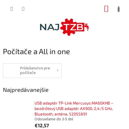
Prejsť
NÁKUP
na
obsah
KOŠÍK
Počítače a All in one
Príslušenstvo pre
počítače
Najpredávanejšie
USB adaptér TP-Link Mercusys MA60XHB –
bezdrôtový USB adaptér AX900, 2,4/5 GHz,
Bluetooth, anténa, 52055891
Odosielame do 3-5 dní
€12,57