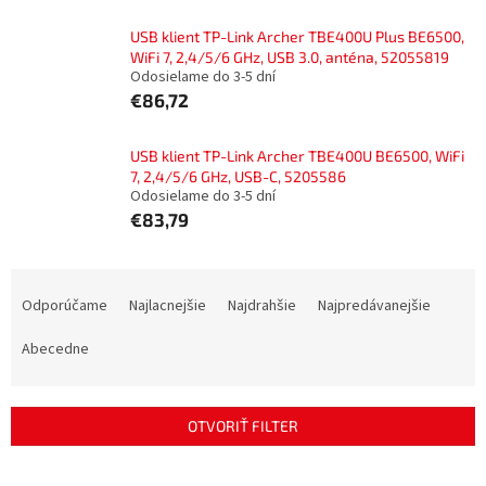
USB klient TP-Link Archer TBE400U Plus BE6500,
WiFi 7, 2,4/5/6 GHz, USB 3.0, anténa, 52055819
Odosielame do 3-5 dní
€86,72
USB klient TP-Link Archer TBE400U BE6500, WiFi
7, 2,4/5/6 GHz, USB-C, 5205586
Odosielame do 3-5 dní
€83,79
R
a
Odporúčame
Najlacnejšie
Najdrahšie
Najpredávanejšie
d
e
Abecedne
n
i
e
OTVORIŤ FILTER
p
r
V