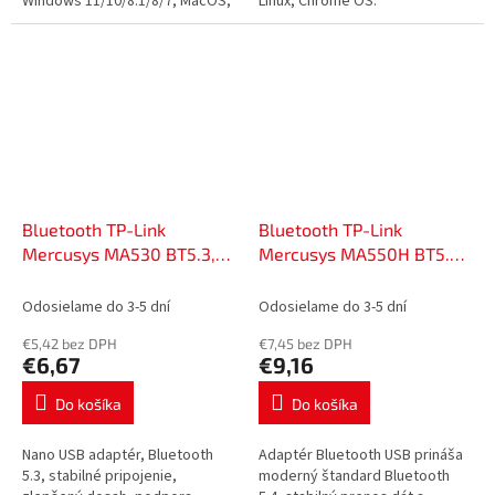
Windows 11/10/8.1/8/7, MacOS,
Linux, Chrome OS.
iPadOS, Chrome OS, Linux OS,
iOS.
Bluetooth TP-Link
Bluetooth TP-Link
Mercusys MA530 BT5.3,
Mercusys MA550H BT5.4,
USB2.0, 22233395
USB2.0, 22233396
Odosielame do 3-5 dní
Odosielame do 3-5 dní
€5,42 bez DPH
€7,45 bez DPH
€6,67
€9,16
Do košíka
Do košíka
Nano USB adaptér, Bluetooth
Adaptér Bluetooth USB prináša
5.3, stabilné pripojenie,
moderný štandard Bluetooth