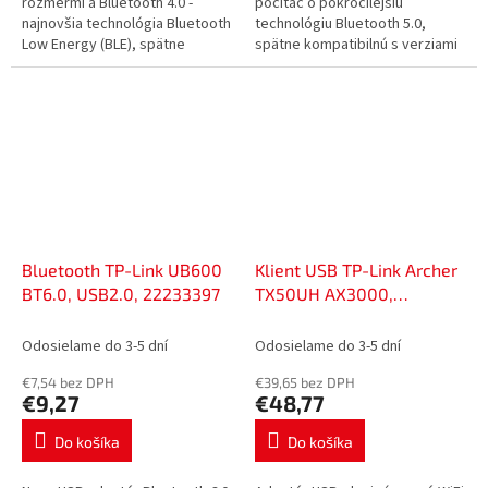
rozmermi a Bluetooth 4.0 -
počítač o pokročilejšiu
najnovšia technológia Bluetooth
technológiu Bluetooth 5.0,
Low Energy (BLE), spätne
spätne kompatibilnú s verziami
kompatibilná s BT V
4.0/3.0/2.1/2.0/1.1, s lepšou
3.0/2.1/2.0/1.1, bez ovládačov,
úsporou energie, vyššou
Plug and Play...
rýchlosťou...
Bluetooth TP-Link UB600
Klient USB TP-Link Archer
BT6.0, USB2.0, 22233397
TX50UH AX3000,
2,4/5GHz, USB 3.0,
52055857
Odosielame do 3-5 dní
Odosielame do 3-5 dní
€7,54 bez DPH
€39,65 bez DPH
€9,27
€48,77
Do košíka
Do košíka