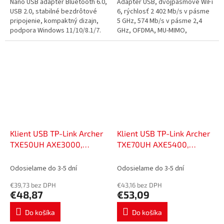
Nano USB adaptér Bluetooth 6.0,
Adaptér USB, dvojpásmové WiFi
USB 2.0, stabilné bezdrôtové
6, rýchlosť 2 402 Mb/s v pásme
pripojenie, kompaktný dizajn,
5 GHz, 574 Mb/s v pásme 2,4
podpora Windows 11/10/8.1/7.
GHz, OFDMA, MU-MIMO,
zabezpečenie WPA3.
Klient USB TP-Link Archer
Klient USB TP-Link Archer
TXE50UH AXE3000,
TXE70UH AXE5400,
2,4/5/6GHz, USB 3.0,
2,4/5/6GHz, USB 3.0,
52055814
52055858
Odosielame do 3-5 dní
Odosielame do 3-5 dní
€39,73 bez DPH
€43,16 bez DPH
€48,87
€53,09
Do košíka
Do košíka