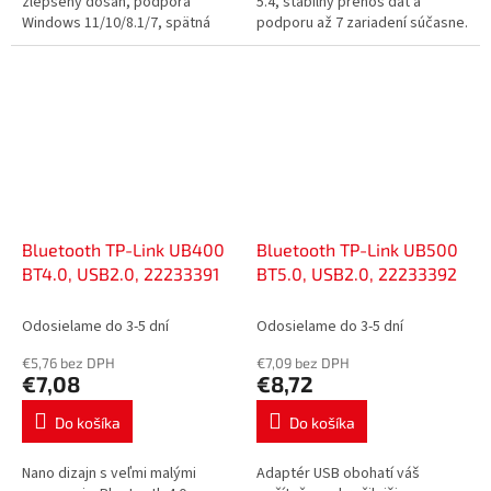
zlepšený dosah, podpora
5.4, stabilný prenos dát a
Windows 11/10/8.1/7, spätná
podporu až 7 zariadení súčasne.
kompatibilita so staršími
Nízka spotreba energie,
verziami Bluetooth, kompaktné
podpora Windows 7-11.
rozmery,...
Viacsmerová...
Bluetooth TP-Link UB400
Bluetooth TP-Link UB500
BT4.0, USB2.0, 22233391
BT5.0, USB2.0, 22233392
Odosielame do 3-5 dní
Odosielame do 3-5 dní
€5,76 bez DPH
€7,09 bez DPH
€7,08
€8,72
Do košíka
Do košíka
Nano dizajn s veľmi malými
Adaptér USB obohatí váš