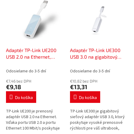
o
ý
d
p
u
i
k
s
t
p
o
r
v
o
d
Adaptér TP-Link UE200
Adaptér TP-Link UE300
u
USB 2.0 na Ethernet,
USB 3.0 na gigabitový
k
52050012
Ethernet, 52050010
t
Odosielame do 3-5 dní
Odosielame do 3-5 dní
o
€7,46 bez DPH
€10,82 bez DPH
v
€9,18
€13,31
Do košíka
Do košíka
TP-Link UE200 je prenosný
TP-Link UE300 je gigabitový
adaptér USB 2.0 na Ethernet.
sieťový adaptér USB 3.0, ktorý
Vďaka portu USB 2.0 a portu
poskytuje vysoké prenosové
Ethernet 100 Mbit/s poskytuje
rýchlosti pre váš ultrabook,