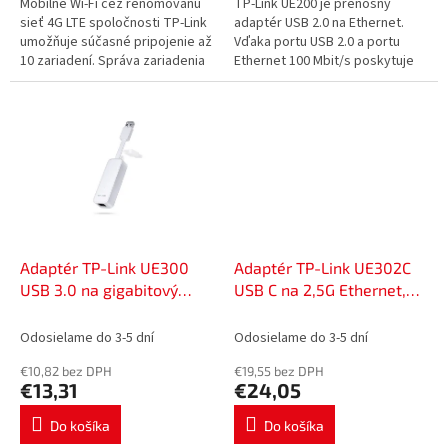
Mobilné Wi-Fi cez renomovanú
TP-Link UE200 je prenosný
sieť 4G LTE spoločnosti TP-Link
adaptér USB 2.0 na Ethernet.
umožňuje súčasné pripojenie až
Vďaka portu USB 2.0 a portu
10 zariadení. Správa zariadenia
Ethernet 100 Mbit/s poskytuje
je jednoduchá a intuitívna vďaka
UE200 vášmu zariadeniu rýchle a
aplikácii tpMiFi....
stabilné dátové pripojenie...
Adaptér TP-Link UE300
Adaptér TP-Link UE302C
USB 3.0 na gigabitový
USB C na 2,5G Ethernet,
Ethernet, 52050010
52050016
Odosielame do 3-5 dní
Odosielame do 3-5 dní
€10,82 bez DPH
€19,55 bez DPH
€13,31
€24,05
Do košíka
Do košíka