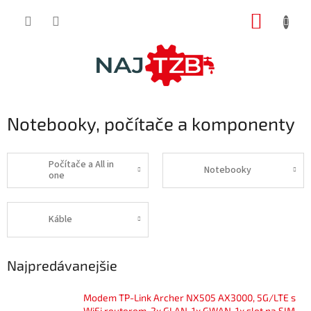
Prejsť
NÁKUP
na
obsah
KOŠÍK
Notebooky, počítače a komponenty
Počítače a All in
Notebooky
one
Káble
Najpredávanejšie
Modem TP-Link Archer NX505 AX3000, 5G/LTE s
WiFi routerom, 2x GLAN, 1x GWAN, 1x slot na SIM