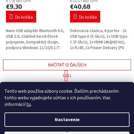
€7,56 bez DPH
€33,07 bez DPH
€9,30
€40,68
Do košíka
Do košíka
Nano USB adaptér Bluetooth 6.0,
Dokovacia stanica, 6 portov - 2x
USB 2.0, stabilné bezdrôtové
USB typu A (5 Gb/s), 1x USB typu
pripojenie, kompaktný dizajn,
C (5 Gb/s), 1x HDMI (4K@60 Hz),
podpora Windows 11/10/8.1/7.
1x RJ45, 1x Power Delivery (PD
100 W).
NAČÍTAŤ 12 ĎALŠÍCH
S
1
11
t
O
r
124
položiek celkom
v
á
Tento web používa súbory cookie. Ďalším prechádzaním
l
HORE
n
tohto webu vyjadrujete súhlas s ich používaním. Viac
á
k
d
o
informácií
tu
.
v
Z
a
a
c
á
n
Nastavenie
i
Vytvoril Shoptet Premium
p
i
e
ä
e
p