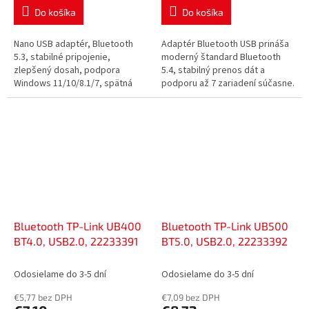
Do košíka
Do košíka
Nano USB adaptér, Bluetooth
Adaptér Bluetooth USB prináša
5.3, stabilné pripojenie,
moderný štandard Bluetooth
zlepšený dosah, podpora
5.4, stabilný prenos dát a
Windows 11/10/8.1/7, spätná
podporu až 7 zariadení súčasne.
kompatibilita so staršími
Nízka spotreba energie,
verziami Bluetooth, kompaktné
podpora Windows 7-11.
rozmery,...
Viacsmerová...
Bluetooth TP-Link UB400
Bluetooth TP-Link UB500
BT4.0, USB2.0, 22233391
BT5.0, USB2.0, 22233392
Odosielame do 3-5 dní
Odosielame do 3-5 dní
€5,77 bez DPH
€7,09 bez DPH