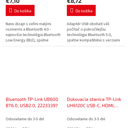
€7,10
€8,72
Do košíka
Do košíka
Nano dizajn s veľmi malými
Adaptér USB obohatí váš
rozmermi a Bluetooth 4.0 -
počítač o pokročilejšiu
najnovšia technológia Bluetooth
technológiu Bluetooth 5.0,
Low Energy (BLE), spätne
spätne kompatibilnú s verziami
kompatibilná s BT V
4.0/3.0/2.1/2.0/1.1, s lepšou
3.0/2.1/2.0/1.1, bez ovládačov,
úsporou energie, vyššou
Plug and Play...
rýchlosťou...
Bluetooth TP-Link UB600
Dokovacia stanica TP-Link
BT6.0, USB2.0, 22233397
UH6120C USB-C, HDMI,
RJ45, 1x USB C, 2x USB, PD
100W, 49907056
Odosielame do 3-5 dní
Odosielame do 3-5 dní