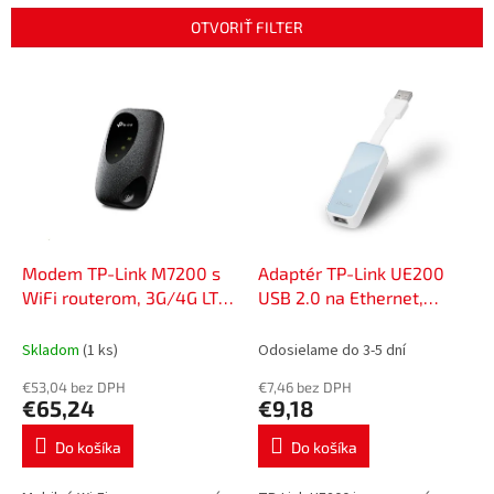
i
e
OTVORIŤ FILTER
p
r
V
o
ý
d
p
u
i
k
s
t
p
o
r
v
o
d
Modem TP-Link M7200 s
Adaptér TP-Link UE200
u
WiFi routerom, 3G/4G LTE,
USB 2.0 na Ethernet,
k
baterkou, 52449775
52050012
t
Skladom
(1 ks)
Odosielame do 3-5 dní
o
€53,04 bez DPH
€7,46 bez DPH
v
€65,24
€9,18
Do košíka
Do košíka