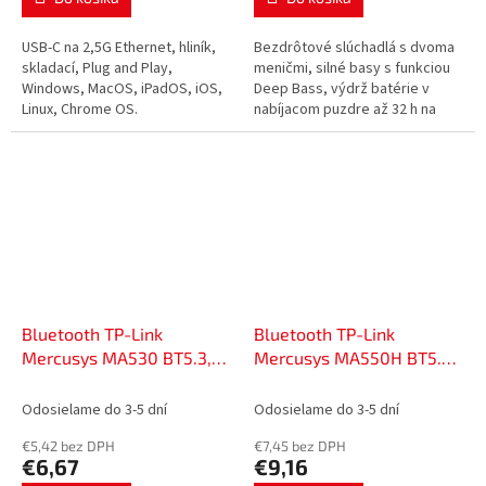
USB-C na 2,5G Ethernet, hliník,
Bezdrôtové slúchadlá s dvoma
skladací, Plug and Play,
meničmi, silné basy s funkciou
Windows, MacOS, iPadOS, iOS,
Deep Bass, výdrž batérie v
Linux, Chrome OS.
nabíjacom puzdre až 32 h na
jedno nabitie, ochrana IPX6,
displej na puzdre, USB-C,...
Bluetooth TP-Link
Bluetooth TP-Link
Mercusys MA530 BT5.3,
Mercusys MA550H BT5.4,
USB2.0, 22233395
USB2.0, 22233396
Odosielame do 3-5 dní
Odosielame do 3-5 dní
€5,42 bez DPH
€7,45 bez DPH
€6,67
€9,16