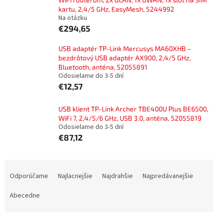
kartu, 2,4/5 GHz, EasyMesh, 5244992
Na otázku
€294,65
USB adaptér TP-Link Mercusys MA60XHB –
bezdrôtový USB adaptér AX900, 2,4/5 GHz,
Bluetooth, anténa, 52055891
Odosielame do 3-5 dní
€12,57
USB klient TP-Link Archer TBE400U Plus BE6500,
WiFi 7, 2,4/5/6 GHz, USB 3.0, anténa, 52055819
Odosielame do 3-5 dní
€87,12
R
a
Odporúčame
Najlacnejšie
Najdrahšie
Najpredávanejšie
d
e
Abecedne
n