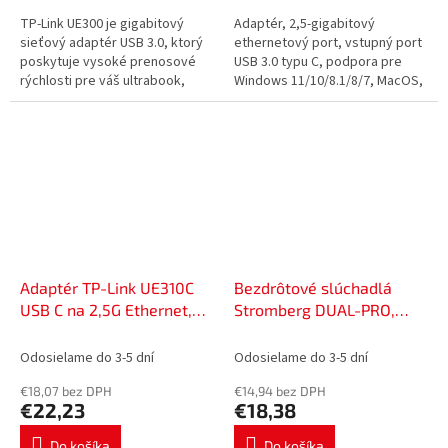
TP-Link UE300 je gigabitový
Adaptér, 2,5-gigabitový
sieťový adaptér USB 3.0, ktorý
ethernetový port, vstupný port
poskytuje vysoké prenosové
USB 3.0 typu C, podpora pre
rýchlosti pre váš ultrabook,
Windows 11/10/8.1/8/7, MacOS,
MacBook Air alebo stolový
iPadOS, Chrome OS, Linux OS,
počítač. Vďaka kompaktnému...
iOS.
Adaptér TP-Link UE310C
Bezdrôtové slúchadlá
USB C na 2,5G Ethernet,
Stromberg DUAL-PRO,
52050022
36103134
Odosielame do 3-5 dní
Odosielame do 3-5 dní
€18,07 bez DPH
€14,94 bez DPH
€22,23
€18,38
Do košíka
Do košíka