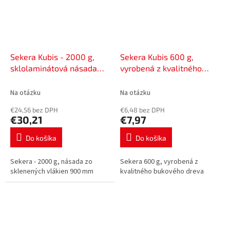
Sekera Kubis - 2000 g,
Sekera Kubis 600 g,
sklolaminátová násada
vyrobená z kvalitného
900 mm | 02-02-1121
bukového dreva | 02-02-
2106
Na otázku
Na otázku
€24,56 bez DPH
€6,48 bez DPH
€30,21
€7,97
Do košíka
Do košíka
Sekera - 2000 g, násada zo
Sekera 600 g, vyrobená z
sklenených vlákien 900 mm
kvalitného bukového dreva