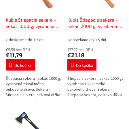
p
o
r
v
o
d
Kubis Štiepacia sekera -
Kubis Štiepacia sekera -
u
sekáč 1000 g, vyrobená z
sekáč 2000 g, vyrobená z
k
kvalitného bukového
kvalitného bukového
t
dreva | 02-02-3110
dreva | 02-02-3121
Odosielame do 3-5 dní
Odosielame do 3-5 dní
o
€9,59 bez DPH
€17,22 bez DPH
v
€11,79
€21,18
Do košíka
Do košíka
Štiepacia sekera - sekáč 1000 g,
Štiepacia sekera - sekáč 2000 g,
vyrobená z kvalitného
vyrobená z kvalitného
bukového dreva. Sekera -
bukového dreva. Sekera -
štiepacia sekera, celková dĺžka
štiepacia sekera, celková dĺžka
40 cm, hmotnosť hlavy 1000 g,
40 cm, hmotnosť hlavy 2000 g,
celková hmotnosť 1250 g,
celková hmotnosť 2700 g,
uhlíková a...
uhlíková a...