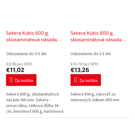
Sekera Kubis 600 g,
Sekera Kubis 800 g,
sklolaminátová násada
sklolaminátová násada
360 mm | 02-02-0106
450 mm | 02-02-0108
Odosielame do 3-5 dní
Odosielame do 3-5 dní
€8,96 bez DPH
€10,78 bez DPH
€11,02
€13,26
Do košíka
Do košíka
Sekera 600 g, sklolaminátová
Sekera 800 g, rukoväť zo
násada 360 mm. Sekera -
sklenených vlákien 450 mm
univerzálna, celková dĺžka 36
cm, hmotnosť 600 g, karbónová
a kovaná hlava, materiál násady
sklolaminát, protišmyková...