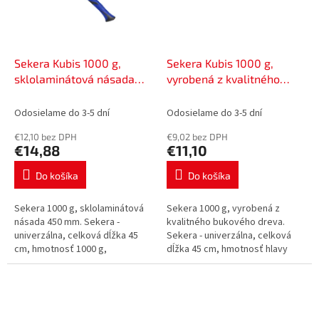
Sekera Kubis 1000 g,
Sekera Kubis 1000 g,
sklolaminátová násada
vyrobená z kvalitného
450 mm | 02-02-0110
bukového dreva | 02-02-
2110
Odosielame do 3-5 dní
Odosielame do 3-5 dní
€12,10 bez DPH
€9,02 bez DPH
€14,88
€11,10
Do košíka
Do košíka
Sekera 1000 g, sklolaminátová
Sekera 1000 g, vyrobená z
násada 450 mm. Sekera -
kvalitného bukového dreva.
univerzálna, celková dĺžka 45
Sekera - univerzálna, celková
cm, hmotnosť 1000 g,
dĺžka 45 cm, hmotnosť hlavy
karbonová a kovaná hlava,
1000 g, celková hmotnosť 1300
materiál násady sklolaminát,
g, karbónová a kovaná hlava,...
protišmyková...