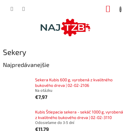
Prejsť
NÁKUP
na
obsah
KOŠÍK
Sekery
Najpredávanejšie
Sekera Kubis 600 g, vyrobená z kvalitného
bukového dreva | 02-02-2106
Na otázku
€7,97
Kubis Štiepacia sekera - sekáč 1000 g, vyrobená
z kvalitného bukového dreva | 02-02-3110
Odosielame do 3-5 dní
€11,79