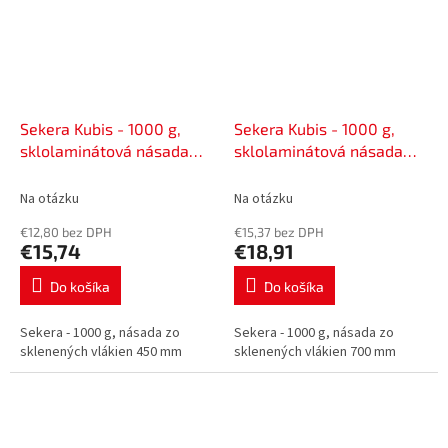
Sekera Kubis - 1000 g,
Sekera Kubis - 1000 g,
sklolaminátová násada
sklolaminátová násada
450 mm | 02-02-1111
700 mm | 02-02-1112
Na otázku
Na otázku
€12,80 bez DPH
€15,37 bez DPH
€15,74
€18,91
Do košíka
Do košíka
Sekera - 1000 g, násada zo
Sekera - 1000 g, násada zo
sklenených vlákien 450 mm
sklenených vlákien 700 mm