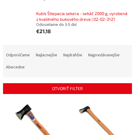
Kubis Štiepacia sekera - sekáč 2000 g, vyrobená
z kvalitného bukového dreva | 02-02-3121
Odosielame do 3-5 dní
€21,18
R
a
Odporúčame
Najlacnejšie
Najdrahšie
Najpredávanejšie
d
e
Abecedne
n
i
e
OTVORIŤ FILTER
p
r
V
o
ý
d
p
u
i
k
s
t