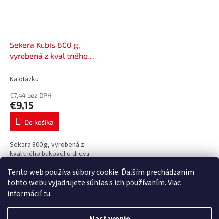
Sekera Kubis 800 g,
vyrobená z kvalitného
bukového dreva | 02-02-
2108
Na otázku
€7,44 bez DPH
€9,15
Do košíka
Sekera 800 g, vyrobená z
kvalitného bukového dreva
Tento web používa súbory cookie. Ďalším prechádzaním
11
položiek celkom
O
tohto webu vyjadrujete súhlas s ich používaním. Viac
v
informácií
tu
.
l
Z
á
á
Nastavenie
d