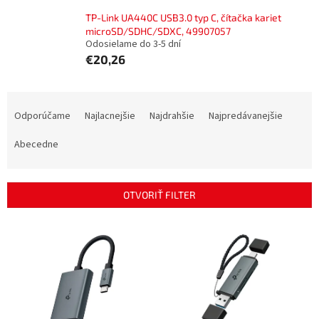
TP-Link UA440C USB3.0 typ C, čítačka kariet
microSD/SDHC/SDXC, 49907057
Odosielame do 3-5 dní
€20,26
R
a
Odporúčame
Najlacnejšie
Najdrahšie
Najpredávanejšie
d
e
Abecedne
n
i
e
OTVORIŤ FILTER
p
r
V
o
ý
d
p
u
i
k
s
t
p
o