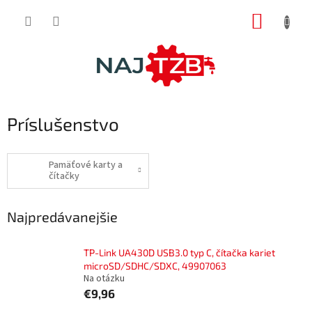
Prejsť
NÁKUP
na
obsah
KOŠÍK
Príslušenstvo
Pamäťové karty a
čítačky
Najpredávanejšie
TP-Link UA430D USB3.0 typ C, čítačka kariet
microSD/SDHC/SDXC, 49907063
Na otázku
€9,96