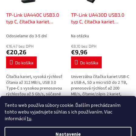
r
v
o
d
TP-Link UA440C USB3.0
TP-Link UA430D USB3.0
u
typ C, čítačka kariet
typ C, čítačka kariet
k
microSD/SDHC/SDXC,
microSD/SDHC/SDXC,
t
49907057
49907063
Odosielame do 3-5 dní
Na otázku
o
€16,47 bez DPH
€8,10 bez DPH
v
€20,26
€9,96
Do košíka
Do košíka
Čítačka kariet, vysoká rýchlosť
Univerzálna čítačka kariet USB-C
čítania až 312 MB/s, USB 3.0
a USB-A, SD a microSD do 2 TB,
Type-C s vysokou prenosovou
prenosová rýchlosť až 200
rýchlosťou až 5 Gb/s, súčasné
MB/s, čítanie/zápis 2 kariet,
čítanie a zápis na karty SD a
hliníkové telo, Plug and Play.
Tento web používa súbory cookie. Ďalším prechádzaním
microSd.
Dve karty možno čítať a...
2
položiek celkom
O
tohto webu vyjadrujete súhlas s ich používaním. Viac
v
informácií
tu
.
l
Z
á
á
Nastavenie
d
Vytvoril Shoptet Premium