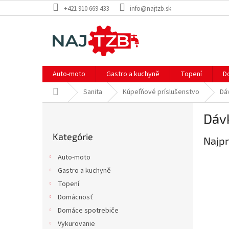
Prejsť
+421 910 669 433
info@najtzb.sk
na
obsah
Auto-moto
Gastro a kuchyně
Topení
D
Domov
Sanita
Kúpeľňové príslušenstvo
Dá
B
Dáv
o
Preskočiť
č
Kategórie
kategórie
Najpr
n
ý
Auto-moto
p
Gastro a kuchyně
a
Topení
n
e
Domácnosť
l
Domáce spotrebiče
Vykurovanie