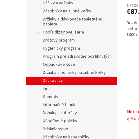
Háčiky a vešiaky
€71,05
€87
Zásobníky na zubné kefky
Držiaky a dávkovače toaletného
Bezdot
papiera
alebo
Podľa dizajnovej série
1000 m
Drôtový program
Hygienický program
Program pre zdravotne postihnutých
Odpadkové koše
Držiaky a poháriky na zubné kefky
Dávkovače
Iné
Komody
Informačné tabule
Nimc
Držiaky na uteráky
gélu
Kúpeľňové poličky
8131-
Príslušenstvo
Zásobníky na kapesníčky