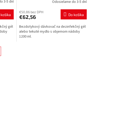
o 3-5 dní
Odosielame do 3-5 dní
€50,86 bez DPH
 košíka
Do košíka
€62,56
kčný gél
Bezdotykový dávkovač na dezinfekčný gél
ádoby
alebo tekuté mydlo s objemom nádoby
1200 ml.