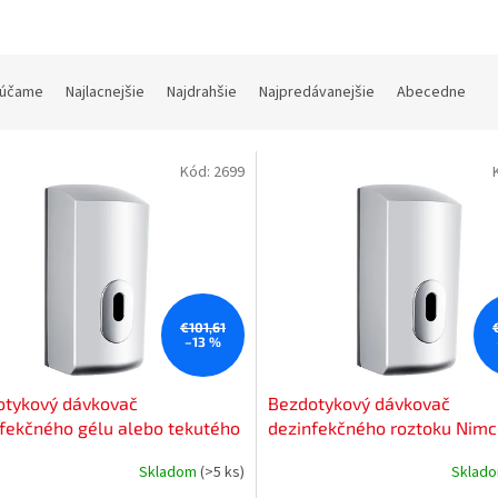
účame
Najlacnejšie
Najdrahšie
Najpredávanejšie
Abecedne
Kód:
2699
€101,61
–13 %
otykový dávkovač
Bezdotykový dávkovač
fekčného gélu alebo tekutého
dezinfekčného roztoku Nim
a Nimco HP 9531S-M-04
9531S-DR-04
Skladom
(>5 ks)
Sklad