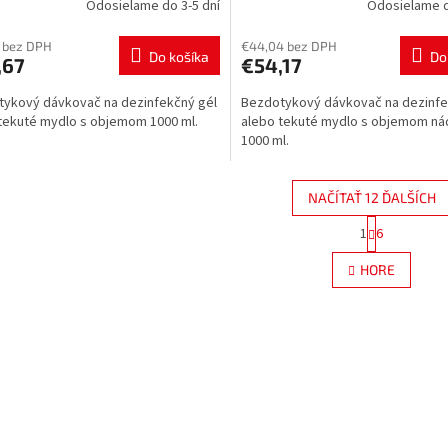
Odosielame do 3-5 dní
Odosielame d
 bez DPH
€44,04 bez DPH
Do košíka
Do
,67
€54,17
ykový dávkovač na dezinfekčný gél
Bezdotykový dávkovač na dezinfe
tekuté mydlo s objemom 1000 ml.
alebo tekuté mydlo s objemom n
1000 ml.
NAČÍTAŤ 12 ĎALŠÍCH
S
1
6
O
t
r
v
HORE
á
l
n
á
k
d
o
a
v
c
a
i
n
e
i
e
p
r