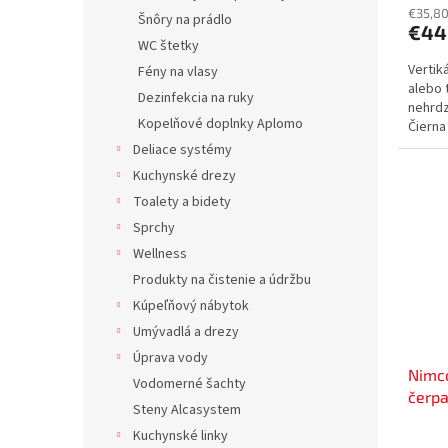
€35,8
Šnôry na prádlo
€44
WC štetky
Vertik
Fény na vlasy
alebo 
Dezinfekcia na ruky
nehrdz
Kopelňové doplnky Aplomo
Čierna
Deliace systémy
Kuchynské drezy
Toalety a bidety
Sprchy
Wellness
Produkty na čistenie a údržbu
Kúpeľňový nábytok
Umývadlá a drezy
Úprava vody
Nimc
Vodomerné šachty
čerp
Steny Alcasystem
4031
Kuchynské linky