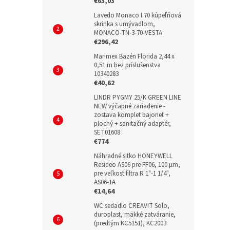
€63,03
Lavedo Monaco I 70 kúpeľňová
skrinka s umývadlom,
MONACO-TN-3-70-VESTA
€296,42
Marimex Bazén Florida 2,44 x
0,51 m bez príslušenstva
10340283
€40,62
LINDR PYGMY 25/K GREEN LINE
NEW výčapné zariadenie -
zostava komplet bajonet +
plochý + sanitačný adaptér,
SET01608
€774
Náhradné sitko HONEYWELL
Resideo AS06 pre FF06, 100 µm,
pre veľkosť filtra R 1"-1 1/4",
AS06-1A
€14,64
WC sedadlo CREAVIT Solo,
duroplast, mäkké zatváranie,
(predtým KC5151), KC2003