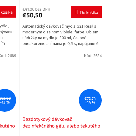
€41,06 bez DPH
 košíka
Do košíka
€50,50
ydlo,
Automatický dávkovač mydla G21 Resil s
umývanie
moderným dizajnom v bielej farbe. Objem
m.
nádržky na mydlo je 800 ml, časové
ním
oneskorenie snímania je 0,5 s, napájanie 6
batériami AA....
Kód:
2689
Kód:
2684
€62,98
€72,74
–13 %
–14 %
Bezdotykový dávkovač
ekutého
dezinfekčného gélu alebo tekutého
mydla Nimco HPU 31S-M