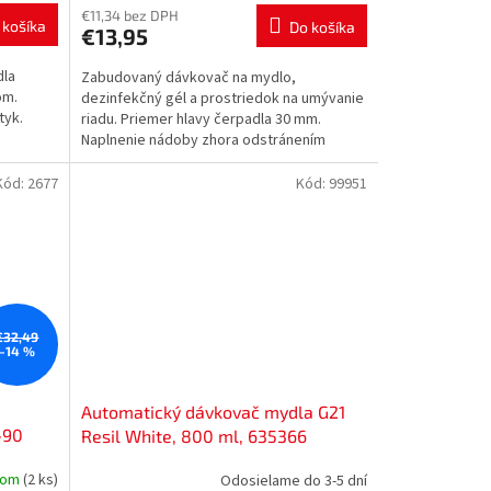
€11,34 bez DPH
 košíka
Do košíka
€13,95
dla
Zabudovaný dávkovač na mydlo,
óm.
dezinfekčný gél a prostriedok na umývanie
tyk.
riadu. Priemer hlavy čerpadla 30 mm.
Naplnenie nádoby zhora odstránením
čerpadla.
Kód:
2677
Kód:
99951
€32,49
–14 %
Automatický dávkovač mydla G21
-90
Resil White, 800 ml, 635366
dom
(2 ks)
Odosielame do 3-5 dní