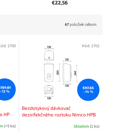
€22,56
67
položiek celkom
Kód:
2700
Kód:
2702
€101,61
€97,55
–13 %
–14 %
Bezdotykový dávkovač
co HP
dezinfekčného roztoku Nimco HPB
31S-DR-05
om
(>5 ks)
Skladom
(1 ks)