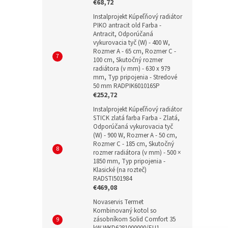
€68,72
Instalprojekt Kúpeľňový radiátor
PIKO antracit old Farba -
Antracit, Odporúčaná
vykurovacia tyč (W) - 400 W,
Rozmer A - 65 cm, Rozmer C -
100 cm, Skutočný rozmer
radiátora (v mm) - 630 x 979
mm, Typ pripojenia - Stredové
50 mm RADPIK601016SP
€252,72
Instalprojekt Kúpeľňový radiátor
STICK zlatá farba Farba - Zlatá,
Odporúčaná vykurovacia tyč
(W) - 900 W, Rozmer A - 50 cm,
Rozmer C - 185 cm, Skutočný
rozmer radiátora (v mm) - 500 ×
1850 mm, Typ pripojenia -
Klasické (na rozteč)
RADSTI501984
€469,08
Novaservis Termet
Kombinovaný kotol so
zásobníkom Solid Comfort 35
kW WKD6281000000/EU1