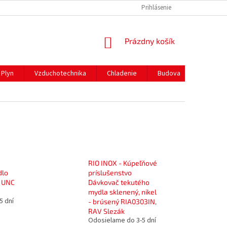
REKLAMAČNÝ PORIADOK
PREPRAVA A PLATBY
Prihlásenie
NÁKUPNÝ
Prázdny košík
KOŠÍK
Plyn
Vzduchotechnika
Chladenie
Budova
Gastro 
RIO INOX - Kúpeľňové
dlo
príslušenstvo
a UNC
Dávkovač tekutého
mydla sklenený, nikel
5 dní
- brúsený RIA0303IN,
RAV Slezák
Odosielame do 3-5 dní