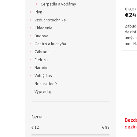
Čerpadla a vodárny
€19,87
Plyn
€24
Vzduchotechnika
Zabudo
Chladenie
dezinf
Budova
umývan
mm. Na
Gastro a kuchyňa
odobra
Záhrada
Elektro
Náradie
Voľný čas
Nezaradené
Výpredaj
Cena
Bezd
dezin
€
12
€
88
mydl