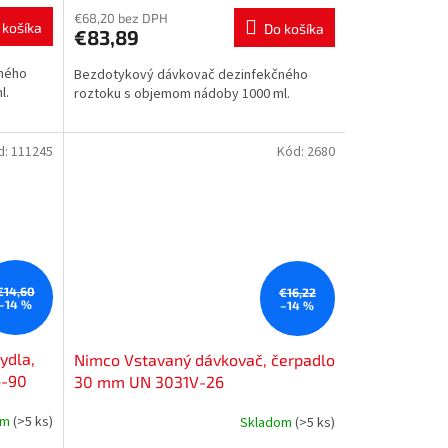
€68,20 bez DPH
 košíka
Do košíka
€83,89
ného
Bezdotykový dávkovač dezinfekčného
l.
roztoku s objemom nádoby 1000 ml.
d:
111245
Kód:
2680
€14,60
€16,22
–14 %
–14 %
ydla,
Nimco Vstavaný dávkovač, čerpadlo
6-90
30 mm UN 3031V-26
om
(>5 ks)
Skladom
(>5 ks)