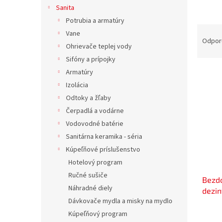
Sanita
Potrubia a armatúry
R
Vane
a
Odpor
Ohrievače teplej vody
d
Sifóny a prípojky
e
V
n
Armatúry
ý
i
Izolácia
p
e
Odtoky a žľaby
i
p
Čerpadlá a vodárne
s
r
Vodovodné batérie
p
o
Sanitárna keramika - séria
r
d
o
u
Kúpeľňové príslušenstvo
d
k
Hotelový program
u
t
Ručné sušiče
Bezd
k
o
Náhradné diely
dezin
t
v
Dávkovače mydla a misky na mydlo
mydl
o
v
Kúpeľňový program