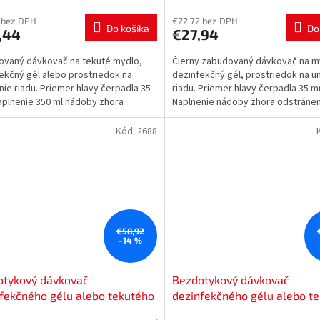
 bez DPH
€22,72 bez DPH
Do košíka
Do
,44
€27,94
vaný dávkovač na tekuté mydlo,
Čierny zabudovaný dávkovač na m
ekčný gél alebo prostriedok na
dezinfekčný gél, prostriedok na 
ie riadu. Priemer hlavy čerpadla 35
riadu. Priemer hlavy čerpadla 35 m
plnenie 350 ml nádoby zhora
Naplnenie nádoby zhora odstráne
tím čerpadla.
čerpadla.
Kód:
2688
€58,92
–14 %
otykový dávkovač
Bezdotykový dávkovač
fekčného gélu alebo tekutého
dezinfekčného gélu alebo t
a Nimco HPI 31S-M
mydla Nimco HPI 31S-M-O