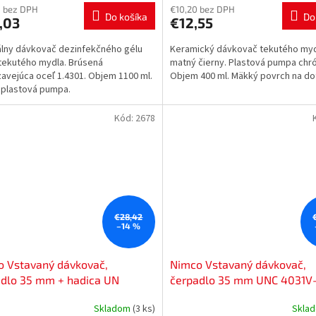
0 bez DPH
€10,20 bez DPH
Do košíka
Do
,03
€12,55
álny dávkovač dezinfekčného gélu
Keramický dávkovač tekutého my
tekutého mydla. Brúsená
matný čierny. Plastová pumpa chr
avejúca oceľ 1.4301. Objem 1100 ml.
Objem 400 ml. Mäkký povrch na do
 plastová pumpa.
Kód:
2678
€28,42
–14 %
o Vstavaný dávkovač,
Nimco Vstavaný dávkovač,
adlo 35 mm + hadica UN
čerpadlo 35 mm UNC 4031V
VH-26
Skladom
(3 ks)
Skla