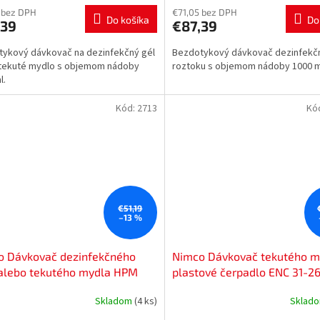
 bez DPH
€71,05 bez DPH
Do košíka
Do
,39
€87,39
ykový dávkovač na dezinfekčný gél
Bezdotykový dávkovač dezinfekč
 tekuté mydlo s objemom nádoby
roztoku s objemom nádoby 1000 m
l.
Kód:
2713
Kó
€51,19
–13 %
o Dávkovač dezinfekčného
Nimco Dávkovač tekutého m
 alebo tekutého mydla HPM
plastové čerpadlo ENC 31-2
10
Skladom
(4 ks)
Sklad