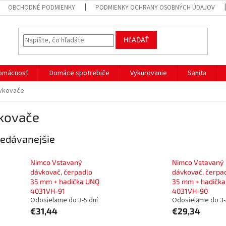
OBCHODNÉ PODMIENKY
PODMIENKY OCHRANY OSOBNÝCH ÚDAJOV
HĽADAŤ
omácnosť
Domáce spotrebiče
Vykurovanie
Sanita
vkovače
kovače
edávanejšie
Nimco Vstavaný
Nimco Vstavaný
dávkovač, čerpadlo
dávkovač, čerpa
35 mm + hadička UNQ
35 mm + hadičk
4031VH-91
4031VH-90
Odosielame do 3-5 dní
Odosielame do 3-
€31,44
€29,34