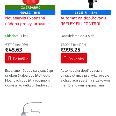
p
o
r
ZADARMO
Z
v
o
A
€54,32
–16 %
€1 213,71
–18 %
D
d
Novaservis Expanzná
Automat na doplňovanie
A
R
u
nádoba pre vykurovacie
REFLEX FILLCONTROL
M
k
systémy, závesná, objem
SMART, 6813500
O
t
18l TS18Z
Skladom
(1 ks)
Odosielame do 3-5 dní
o
€37,10 bez DPH
€809,15 bez DPH
v
€45,63
€995,25
Do košíka
Do košíka
Expanzné nádoby sa vyznačujú
Automatická doplňovacia a
širokou škálou použiteľnosti.
plniaca stanica pre vykurovacie
Možno ich použiť v rodinnom
a chladiace systémy s tlakovými
dome aj vo veľkých budovách.
membránovými expanznými
Nádoby sa dodávajú s
nádobami (MAG).
vymeniteľnou membránou Na
montáž je...