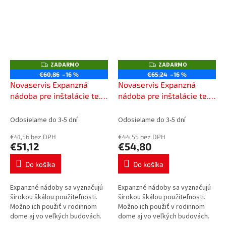
Pripojenie 1".
Pripojenie 1".
ZADARMO
ZADARMO
Z
Z
A
A
€60,86
–16 %
€65,24
–16 %
D
D
Novaservis Expanzná
Novaservis Expanzná
A
A
R
R
nádoba pre inštalácie te. a
nádoba pre inštalácie te. a
M
M
stu. vody, závesná, 12l
stu. vody, závesná, 18l
O
O
V12Z
V18Z
Odosielame do 3-5 dní
Odosielame do 3-5 dní
€41,56 bez DPH
€44,55 bez DPH
€51,12
€54,80
Do košíka
Do košíka
Expanzné nádoby sa vyznačujú
Expanzné nádoby sa vyznačujú
širokou škálou použiteľnosti.
širokou škálou použiteľnosti.
Možno ich použiť v rodinnom
Možno ich použiť v rodinnom
dome aj vo veľkých budovách.
dome aj vo veľkých budovách.