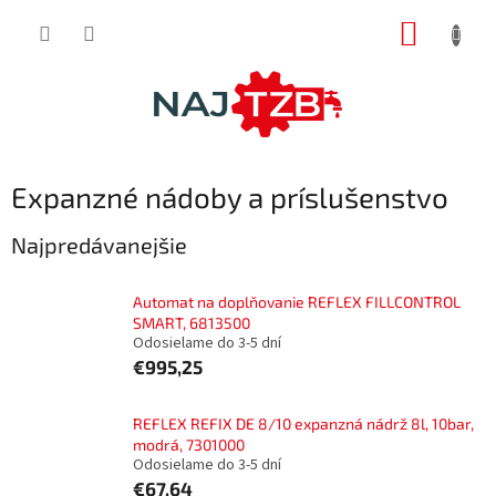
Prejsť
NÁKUP
na
obsah
KOŠÍK
Expanzné nádoby a príslušenstvo
Najpredávanejšie
Automat na doplňovanie REFLEX FILLCONTROL
SMART, 6813500
Odosielame do 3-5 dní
€995,25
REFLEX REFIX DE 8/10 expanzná nádrž 8l, 10bar,
modrá, 7301000
Odosielame do 3-5 dní
€67,64