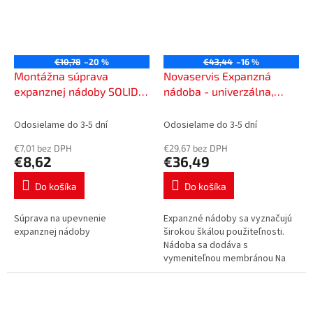
€10,78
–20 %
€43,44
–16 %
Montážna súprava
Novaservis Expanzná
expanznej nádoby SOLIDA,
nádoba - univerzálna,
s páskou, oceľ,
závesná, objem 2l U02Z
399040003
Odosielame do 3-5 dní
Odosielame do 3-5 dní
€7,01 bez DPH
€29,67 bez DPH
€8,62
€36,49
Do košíka
Do košíka
Súprava na upevnenie
Expanzné nádoby sa vyznačujú
expanznej nádoby
širokou škálou použiteľnosti.
Nádoba sa dodáva s
vymeniteľnou membránou Na
montáž je možné zakúpiť
montážnu súpravu SADAEXP.
pripojenie 3/4".