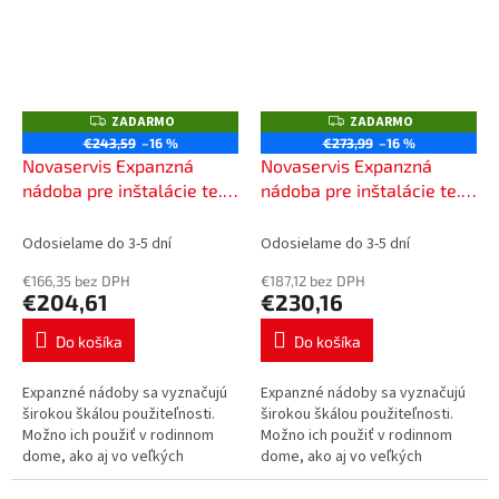
ZADARMO
ZADARMO
Z
Z
A
A
€243,59
–16 %
€273,99
–16 %
D
D
Novaservis Expanzná
Novaservis Expanzná
A
A
R
R
nádoba pre inštalácie te. a
nádoba pre inštalácie te. a
M
M
stu. vody, stojaca, 60l
stu. vody, stojaca, 80l
O
O
V60S
V80S
Odosielame do 3-5 dní
Odosielame do 3-5 dní
€166,35 bez DPH
€187,12 bez DPH
€204,61
€230,16
Do košíka
Do košíka
Expanzné nádoby sa vyznačujú
Expanzné nádoby sa vyznačujú
širokou škálou použiteľnosti.
širokou škálou použiteľnosti.
Možno ich použiť v rodinnom
Možno ich použiť v rodinnom
dome, ako aj vo veľkých
dome, ako aj vo veľkých
budovách. Nádoby sa dodávajú
budovách. Nádoby sa dodávajú
s vymeniteľnou membránou
s vymeniteľnou membránou