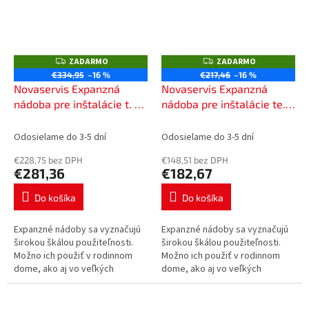
ZADARMO
ZADARMO
Z
Z
A
A
€334,95
–16 %
€217,46
–16 %
D
D
Novaservis Expanzná
Novaservis Expanzná
A
A
R
R
nádoba pre inštalácie t. a
nádoba pre inštalácie te. a
M
M
stu. vody, stojaca, 100l
stu. vody, stojaca, 50l
O
O
V100S
V50S
Odosielame do 3-5 dní
Odosielame do 3-5 dní
€228,75 bez DPH
€148,51 bez DPH
€281,36
€182,67
Do košíka
Do košíka
Expanzné nádoby sa vyznačujú
Expanzné nádoby sa vyznačujú
širokou škálou použiteľnosti.
širokou škálou použiteľnosti.
Možno ich použiť v rodinnom
Možno ich použiť v rodinnom
dome, ako aj vo veľkých
dome, ako aj vo veľkých
budovách. Nádoby sa dodávajú
budovách. Nádoby sa dodávajú
s vymeniteľnou membránou
s vymeniteľnou membránou
Pripojenie 1".
Pripojenie 1".