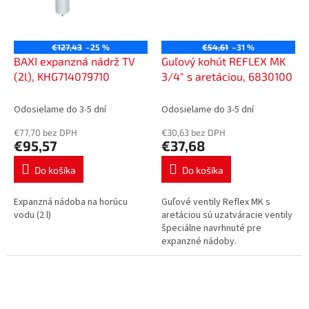
€127,43
–25 %
€54,61
–31 %
BAXI expanzná nádrž TV
Guľový kohút REFLEX MK
(2l), KHG714079710
3/4" s aretáciou, 6830100
Odosielame do 3-5 dní
Odosielame do 3-5 dní
€77,70 bez DPH
€30,63 bez DPH
€95,57
€37,68
Do košíka
Do košíka
Expanzná nádoba na horúcu
Guľové ventily Reflex MK s
vodu (2 l)
aretáciou sú uzatváracie ventily
špeciálne navrhnuté pre
expanzné nádoby.