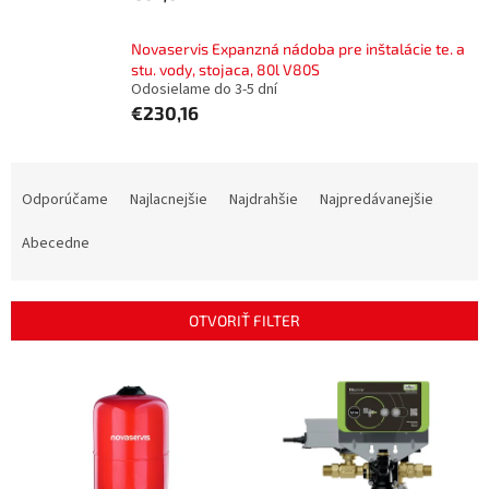
Novaservis Expanzná nádoba pre inštalácie te. a
stu. vody, stojaca, 80l V80S
Odosielame do 3-5 dní
€230,16
R
a
Odporúčame
Najlacnejšie
Najdrahšie
Najpredávanejšie
d
e
Abecedne
n
i
e
OTVORIŤ FILTER
p
r
V
o
ý
d
p
u
i
k
s
t