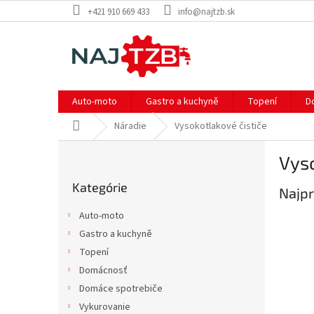
Prejsť
+421 910 669 433
info@najtzb.sk
na
obsah
Auto-moto
Gastro a kuchyně
Topení
D
Domov
Náradie
Vysokotlakové čističe
B
Vyso
o
Preskočiť
č
Kategórie
kategórie
Najpr
n
ý
Auto-moto
p
Gastro a kuchyně
a
Topení
n
e
Domácnosť
l
Domáce spotrebiče
Vykurovanie