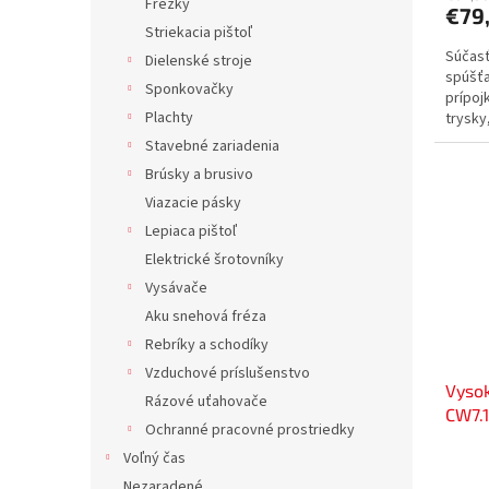
Frézky
€79
Striekacia pištoľ
Súčasť
Dielenské stroje
spúšťa
Sponkovačky
prípoj
Plachty
trysky
(prúdov
Stavebné zariadenia
Brúsky a brusivo
Viazacie pásky
Lepiaca pištoľ
Elektrické šrotovníky
Vysávače
Aku snehová fréza
Rebríky a schodíky
Vzduchové príslušenstvo
Vysok
Rázové uťahovače
CW7.1
Ochranné pracovné prostriedky
Voľný čas
Nezaradené