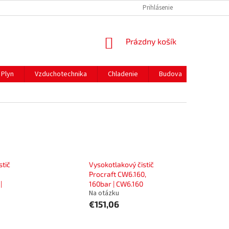
REKLAMAČNÝ PORIADOK
PREPRAVA A PLATBY
Prihlásenie
NÁKUPNÝ
Prázdny košík
KOŠÍK
Plyn
Vzduchotechnika
Chladenie
Budova
Gastro 
stič
Vysokotlakový čistič
Procraft CW6.160,
|
160bar | CW6.160
Na otázku
€151,06