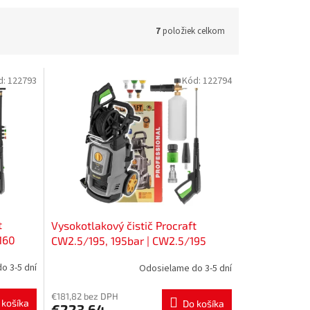
7
položiek celkom
d:
122793
Kód:
122794
t
Vysokotlakový čistič Procraft
160
CW2.5/195, 195bar | CW2.5/195
o 3-5 dní
Odosielame do 3-5 dní
€181,82 bez DPH
 košíka
Do košíka
€223,64