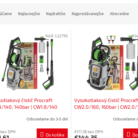
účame
Najlacnejšie
Najdrahšie
Najpredávanejšie
Abecedne
Kód:
122792
Kó
otlakový čistič Procraft
Vysokotlakový čistič Procraf
/140, 140bar | CW1.8/140
CW2.0/160, 160bar | CW2.0/
Odosielame do 3-5 dní
Odosielame d
 bez DPH
€117,36 bez DPH
Do košíka
Do
,61
€144,35