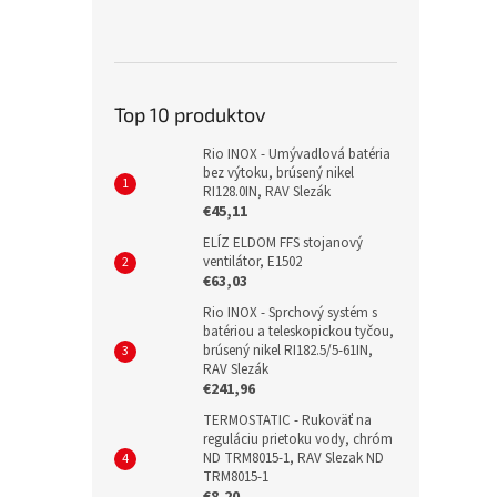
Top 10 produktov
Rio INOX - Umývadlová batéria
bez výtoku, brúsený nikel
RI128.0IN, RAV Slezák
€45,11
ELÍZ ELDOM FFS stojanový
ventilátor, E1502
€63,03
Rio INOX - Sprchový systém s
batériou a teleskopickou tyčou,
brúsený nikel RI182.5/5-61IN,
RAV Slezák
€241,96
TERMOSTATIC - Rukoväť na
reguláciu prietoku vody, chróm
ND TRM8015-1, RAV Slezak ND
TRM8015-1
€8,20