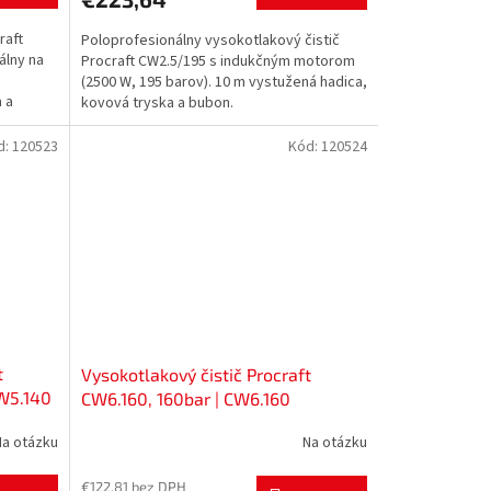
raft
Poloprofesionálny vysokotlakový čistič
álny na
Procraft CW2.5/195 s indukčným motorom
(2500 W, 195 barov). 10 m vystužená hadica,
 a
kovová tryska a bubon.
d:
120523
Kód:
120524
t
Vysokotlakový čistič Procraft
CW5.140
CW6.160, 160bar | CW6.160
Na otázku
Na otázku
€122,81 bez DPH