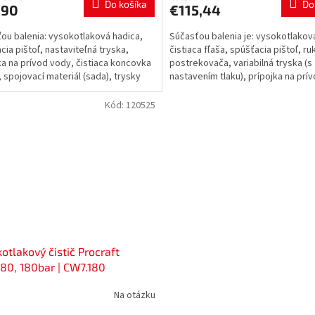
Do košíka
Do
,90
€115,44
ou balenia: vysokotlaková hadica,
Súčasťou balenia je: vysokotlakov
cia pištoľ, nastaviteľná tryska,
čistiaca fľaša, spúšťacia pištoľ, r
ka na prívod vody, čistiaca koncovka
postrekovača, variabilná tryska (s
, spojovací materiál (sada), trysky
nastavením tlaku), prípojka na prí
á,...
čistiaca...
Kód:
120525
otlakový čistič Procraft
80, 180bar | CW7.180
Na otázku