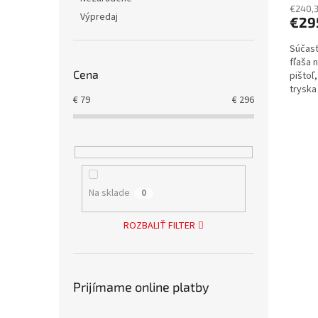
€240,
Výpredaj
€29
Súčasť
fľaša 
Cena
pištoľ
tryska
€
79
€
296
prívod.
Na sklade
0
ROZBALIŤ FILTER
Prijímame online platby