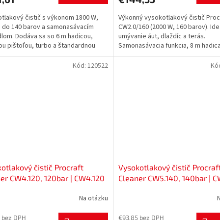
tlakový čistič s výkonom 1800 W,
Výkonný vysokotlakový čistič Proc
 do 140 barov a samonasávacím
CW2.0/160 (2000 W, 160 barov). Ide
lom. Dodáva sa so 6 m hadicou,
umývanie áut, dlaždíc a terás.
ou pištoľou, turbo a štandardnou
Samonasávacia funkcia, 8 m hadica
, prípojkou na...
bohaté príslušenstvo.
Kód:
120522
Kó
otlakový čistič Procraft
Vysokotlakový čistič Procraf
er CW4.120, 120bar | CW4.120
Cleaner CW5.140, 140bar | 
Na otázku
 bez DPH
€93,85 bez DPH