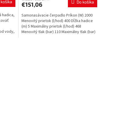
 košíka
Do košíka
€151,06
á hadica,
Samonasávacie čerpadlo Príkon (W) 2000
ukoväť
Menovitý prietok (l/hod) 400 Dĺžka hadice
(m) 5 Maximálny prietok (l/hod) 468
vod vody,
Menovitý tlak (bar) 110 Maximálny tlak (bar)
160