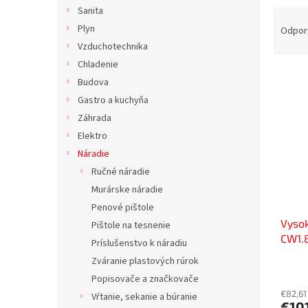
Sanita
R
a
Plyn
Odpor
d
Vzduchotechnika
e
Chladenie
V
n
Budova
ý
i
Gastro a kuchyňa
p
e
Záhrada
i
p
s
r
Elektro
p
o
Náradie
r
d
Ručné náradie
o
u
Murárske náradie
d
k
Penové pištole
u
t
Vysok
k
o
Pištole na tesnenie
CW1.8
t
v
Príslušenstvo k náradiu
o
Zváranie plastových rúrok
v
Popisovače a značkovače
€82,61
Vŕtanie, sekanie a búranie
€101