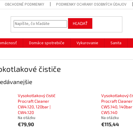
OBCHODNÉ PODMIENKY
PODMIENKY OCHRANY OSOBNÝCH ÚDAJOV
HĽADAŤ
omácnosť
Domáce spotrebiče
Vykurovanie
Sanita
kotlakové čističe
edávanejšie
Vysokotlakový čistič
Vysokotlakový či
Procraft Cleaner
Procraft Cleaner
CW4.120, 120bar |
CW5.140, 140bar 
CW4.120
CW5.140
Na otázku
Na otázku
€79,90
€115,44