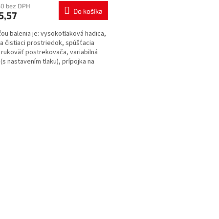
30 bez DPH
Do košíka
5,57
ou balenia je: vysokotlaková hadica,
na čistiaci prostriedok, spúšťacia
, rukoväť postrekovača, variabilná
 (s nastavením tlaku), prípojka na
..
O
v
l
á
d
a
c
i
e
p
r
v
k
y
v