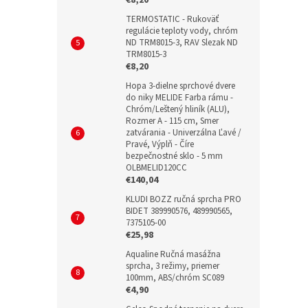
TERMOSTATIC - Rukoväť
regulácie teploty vody, chróm
ND TRM8015-3, RAV Slezak ND
TRM8015-3
€8,20
Hopa 3-dielne sprchové dvere
do niky MELIDE Farba rámu -
Chróm/Leštený hliník (ALU),
Rozmer A - 115 cm, Smer
zatvárania - Univerzálna Ľavé /
Pravé, Výplň - Číre
bezpečnostné sklo - 5 mm
OLBMELID120CC
€140,04
KLUDI BOZZ ručná sprcha PRO
BIDET 389990576, 489990565,
7375105-00
€25,98
Aqualine Ručná masážna
sprcha, 3 režimy, priemer
100mm, ABS/chróm SC089
€4,90