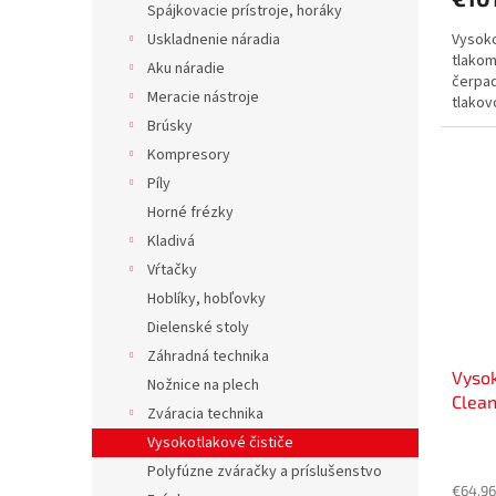
Spájkovacie prístroje, horáky
Vysoko
Uskladnenie náradia
tlakom
Aku náradie
čerpad
Meracie nástroje
tlakov
tryskou
Brúsky
Kompresory
Píly
Horné frézky
Kladivá
Vŕtačky
Hoblíky, hobľovky
Dielenské stoly
Záhradná technika
Vysok
Nožnice na plech
Clean
Zváracia technika
Vysokotlakové čističe
Polyfúzne zváračky a príslušenstvo
€64,96