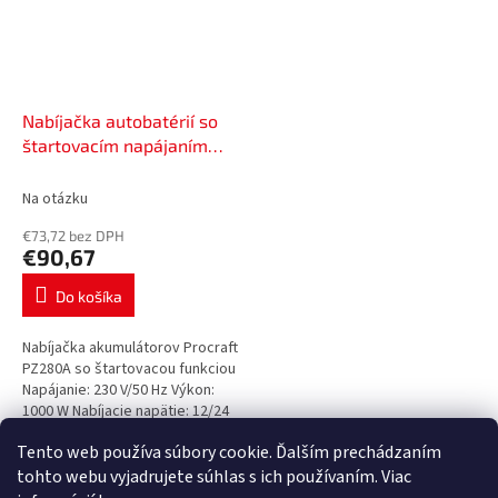
Nabíjačka autobatérií so
štartovacím napájaním
Procraft PZ280A | PZ280A
Na otázku
€73,72 bez DPH
€90,67
Do košíka
Nabíjačka akumulátorov Procraft
PZ280A so štartovacou funkciou
Napájanie: 230 V/50 Hz Výkon:
1000 W Nabíjacie napätie: 12/24
V Nabíjací prúd: 20 A Kapacita
Tento web používa súbory cookie. Ďalším prechádzaním
akumulátora: 20-300...
5
položiek celkom
O
tohto webu vyjadrujete súhlas s ich používaním. Viac
v