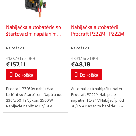
Nabíjačka autobatérie so
Nabíjačka autobatérií
štartovacím napájaním
Procraft PZ22M | PZ22M
Procraft PZ950A | PZ950A
Na otázku
Na otázku
€127,73 bez DPH
€39,17 bez DPH
€157,11
€48,18
Do košíka
Do košíka
Procraft PZ950A nabíjačka
Automatická nabíjačka batérií
batérií so štartérom Napájanie:
Procraft PZ22M Nabíjacie
230 V/50 Hz Výkon: 2500 W
napätie: 12/24 V Nabíjací prúd:
Nabíjacie napätie: 12/24 V
20/15 A Kapacita batérie: 10-
Nabíjací prúd: 85 A Kapacita
400/10-270 Ah Rozmery, mm
batérie: 20-1500 Ah Štartovací
200x175x105 Hmotnosť, kg 1,4...
prúd:...