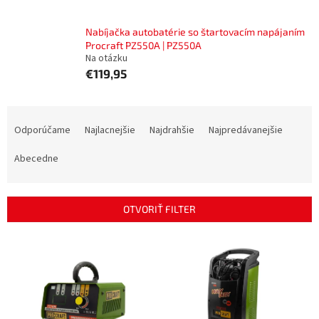
Nabíjačka autobatérie so štartovacím napájaním
Procraft PZ550A | PZ550A
Na otázku
€119,95
R
a
Odporúčame
Najlacnejšie
Najdrahšie
Najpredávanejšie
d
e
Abecedne
n
i
e
OTVORIŤ FILTER
p
r
V
o
ý
d
p
u
i
k
s
t