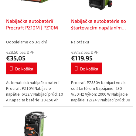
p
o
r
v
o
d
Nabíjačka autobatérií
Nabíjačka autobatérie so
u
Procraft PZ10M | PZ10M
štartovacím napájaním
k
Procraft PZ550A | PZ550A
t
Odosielame do 3-5 dní
Na otázku
o
€28,50 bez DPH
€97,52 bez DPH
v
€35,05
€119,95
Do košíka
Do košíka
Automatická nabíjačka batérií
Procraft PZ550A Nabíjací vozík
Procraft PZ10M Nabíjacie
so štartérom Napájanie: 230
napätie: 6/12 V Nabíjací prúd: 10
V/50 Hz Výkon: 2000 W Nabíjacie
A Kapacita batérie: 10-150 Ah
napätie: 12/24 V Nabíjací prúd: 30
Rozmery, mm 200x175x105
A Kapacita batérie: 20-700 Ah
Hmotnosť, kg 1,3 Automatická...
Štartovací prúd: 550...