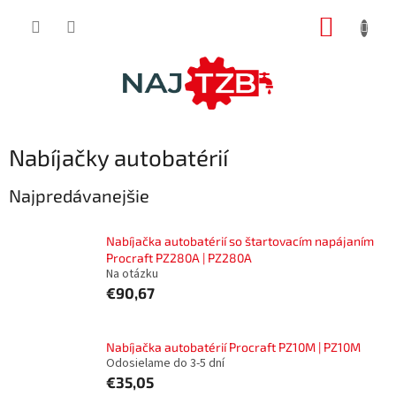
Prejsť
NÁKUP
na
obsah
KOŠÍK
Nabíjačky autobatérií
Najpredávanejšie
Nabíjačka autobatérií so štartovacím napájaním
Procraft PZ280A | PZ280A
Na otázku
€90,67
Nabíjačka autobatérií Procraft PZ10M | PZ10M
Odosielame do 3-5 dní
€35,05