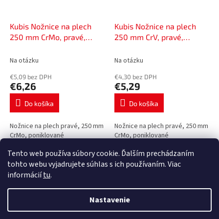
Kubis Nožnice na plech
Kubis Nožnice na plech
250 mm CrMo, pravé,
250 mm CrV, pravé,
poniklované | 02-05-1125
poniklované | 02-05-0125
Na otázku
Na otázku
€5,09 bez DPH
€4,30 bez DPH
€6,26
€5,29
Do košíka
Do košíka
Nožnice na plech pravé, 250 mm
Nožnice na plech pravé, 250 mm
CrMo, poniklované
CrMo, poniklované
Tento web používa súbory cookie. Ďalším prechádzaním
12
položiek celkom
O
tohto webu vyjadrujete súhlas s ich používaním. Viac
v
informácií
tu
.
l
Z
á
á
Nastavenie
d
Vytvoril Shoptet Premium
p
a
ä
c