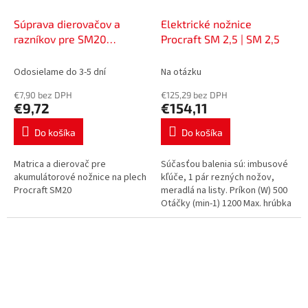
Súprava dierovačov a
Elektrické nožnice
razníkov pre SM20
Procraft SM 2,5 | SM 2,5
Akumulátorové nožnice na
plech Procraft | Súprava
Odosielame do 3-5 dní
Na otázku
dierovačov a razníkov
€7,90 bez DPH
€125,29 bez DPH
SM20
€9,72
€154,11
Do košíka
Do košíka
Matrica a dierovač pre
Súčasťou balenia sú: imbusové
akumulátorové nožnice na plech
kľúče, 1 pár rezných nožov,
Procraft SM20
meradlá na listy. Príkon (W) 500
Otáčky (min-1) 1200 Max. hrúbka
plechu: mäkká oceľ/nerez/hliník
(mm) 2,5/ 1,8/ 2,5...