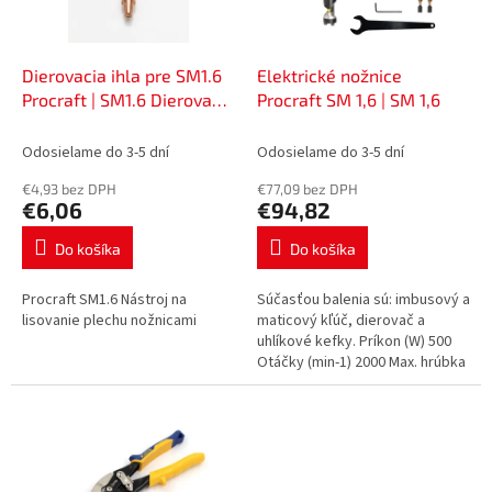
p
o
r
v
o
d
Dierovacia ihla pre SM1.6
Elektrické nožnice
u
Procraft | SM1.6 Dierovacia
Procraft SM 1,6 | SM 1,6
k
ihla
t
Odosielame do 3-5 dní
Odosielame do 3-5 dní
o
€4,93 bez DPH
€77,09 bez DPH
v
€6,06
€94,82
Do košíka
Do košíka
Procraft SM1.6 Nástroj na
Súčasťou balenia sú: imbusový a
lisovanie plechu nožnicami
maticový kľúč, dierovač a
uhlíkové kefky. Príkon (W) 500
Otáčky (min-1) 2000 Max. hrúbka
plechu: oceľ/nerez/hliník (mm)
1,6/ 1,2/ 2,5 Min....