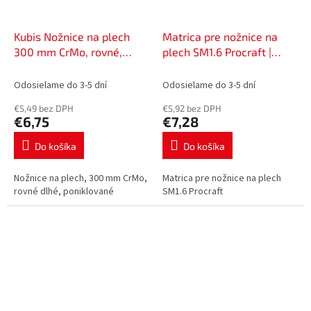
Kubis Nožnice na plech
Matrica pre nožnice na
300 mm CrMo, rovné,
plech SM1.6 Procraft |
poniklované | 02-05-1030
SM1.6 spodná matrica
Odosielame do 3-5 dní
Odosielame do 3-5 dní
€5,49 bez DPH
€5,92 bez DPH
€6,75
€7,28
Do košíka
Do košíka
Nožnice na plech, 300 mm CrMo,
Matrica pre nožnice na plech
rovné dlhé, poniklované
SM1.6 Procraft