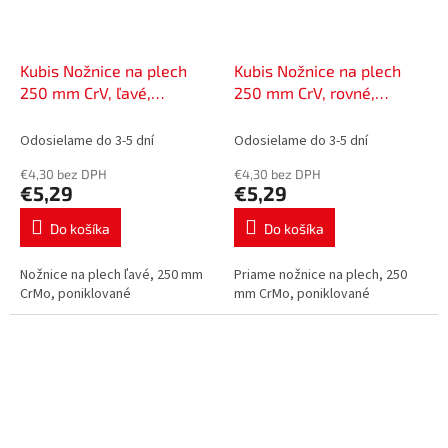
Kubis Nožnice na plech
Kubis Nožnice na plech
250 mm CrV, ľavé,
250 mm CrV, rovné,
poniklované | 02-05-0225
poniklované | 02-05-0025
Odosielame do 3-5 dní
Odosielame do 3-5 dní
€4,30 bez DPH
€4,30 bez DPH
€5,29
€5,29
Do košíka
Do košíka
Nožnice na plech ľavé, 250 mm
Priame nožnice na plech, 250
CrMo, poniklované
mm CrMo, poniklované