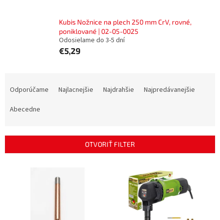
Kubis Nožnice na plech 250 mm CrV, rovné,
poniklované | 02-05-0025
Odosielame do 3-5 dní
€5,29
R
a
Odporúčame
Najlacnejšie
Najdrahšie
Najpredávanejšie
d
e
Abecedne
n
i
e
OTVORIŤ FILTER
p
r
V
o
ý
d
p
u
i
k
s
t