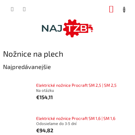
Prejsť
NÁKUP
na
obsah
KOŠÍK
Nožnice na plech
Najpredávanejšie
Elektrické nožnice Procraft SM 2,5 | SM 2,5
Na otázku
€154,11
Elektrické nožnice Procraft SM 1,6 | SM 1,6
Odosielame do 3-5 dní
€94,82