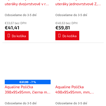
uteráky dvojvrstvové v roli
uteráky jednovrstvové Z,
pre automatické
čistá celulóza, 23x33cm,
zásobníky, 19,6cm, 140m,
balíček 2860ks, biela
Odosielame do 3-5 dní
Odosielame do 3-5 dní
dutinka 45mm, 6 roliek
923A143-20Z2
€33,67 bez DPH
€48,63 bez DPH
306AC122-44
€41,41
€59,81
Do košíka
Do košíka
€37,99
–7 %
Aqualine Polička
Aqualine Polička
398x95x95mm, čierna mat
498x95x95mm, mm,
33216
čierna mat 33217
Odosielame do 3-5 dní
Odosielame do 3-5 dní