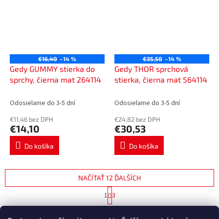
€16,40
–14 %
€35,50
–14 %
Gedy GUMMY stierka do
Gedy THOR sprchová
sprchy, čierna mat 264114
stierka, čierna mat 564114
Odosielame do 3-5 dní
Odosielame do 3-5 dní
€11,46 bez DPH
€24,82 bez DPH
€14,10
€30,53
Do košíka
Do košíka
NAČÍTAŤ 12 ĎALŠÍCH
S
1
3
t
O
r
28
položiek celkom
v
á