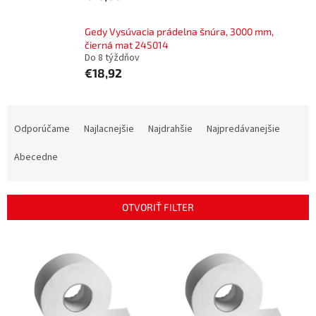
Gedy Vysúvacia prádelna šnúra, 3000 mm,
čierná mat 245014
Do 8 týždňov
€18,92
R
a
Odporúčame
Najlacnejšie
Najdrahšie
Najpredávanejšie
d
e
Abecedne
n
i
e
OTVORIŤ FILTER
p
r
V
o
ý
d
p
u
i
k
s
t