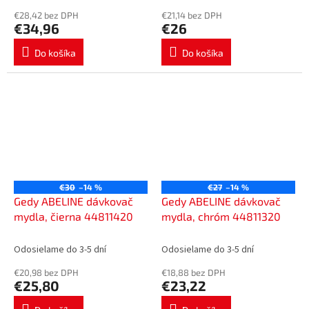
€28,42 bez DPH
€21,14 bez DPH
€34,96
€26
Do košíka
Do košíka
€30
–14 %
€27
–14 %
Gedy ABELINE dávkovač
Gedy ABELINE dávkovač
mydla, čierna 44811420
mydla, chróm 44811320
Odosielame do 3-5 dní
Odosielame do 3-5 dní
€20,98 bez DPH
€18,88 bez DPH
€25,80
€23,22