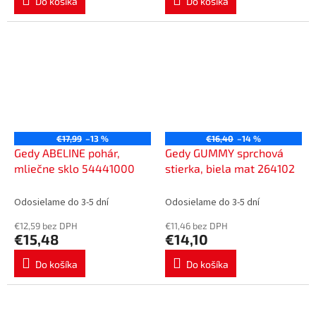
Do košíka
Do košíka
€17,99
–13 %
€16,40
–14 %
Gedy ABELINE pohár,
Gedy GUMMY sprchová
mliečne sklo 54441000
stierka, biela mat 264102
Odosielame do 3-5 dní
Odosielame do 3-5 dní
€12,59 bez DPH
€11,46 bez DPH
€15,48
€14,10
Do košíka
Do košíka