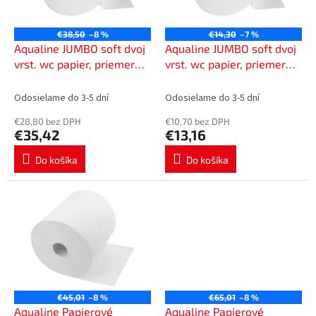
p
o
r
v
o
€38,50
–8 %
€14,30
–7 %
d
Aqualine JUMBO soft dvoj
Aqualine JUMBO soft dvoj
u
vrst. wc papier, priemer
vrst. wc papier, priemer
k
rolky 19cm, dĺžka 125m,
rolky 27,5cm, dĺžka 340,
t
dutinka 75mm 212A125-
dutinka 76mm, 3 rolky
Odosielame do 3-5 dní
Odosielame do 3-5 dní
o
75K
203A110-75
€28,80 bez DPH
€10,70 bez DPH
v
€35,42
€13,16
Do košíka
Do košíka
€45,01
–8 %
€65,01
–8 %
Aqualine Papierové
Aqualine Papierové