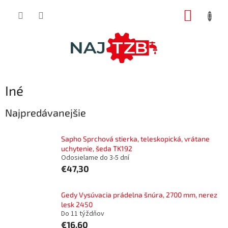
Prejsť
NÁKUP
na
obsah
KOŠÍK
Iné
Najpredávanejšie
Sapho Sprchová stierka, teleskopická, vrátane
uchytenie, šeda TK192
Odosielame do 3-5 dní
€47,30
Gedy Vysúvacia prádelna šnúra, 2700 mm, nerez
lesk 2450
Do 11 týždňov
€16,60