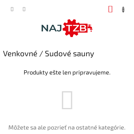
Prejsť
NÁKUP
na
obsah
KOŠÍK
Venkovné / Sudové sauny
Produkty ešte len pripravujeme.
Môžete sa ale pozrieť na ostatné kategórie.