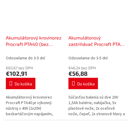
Akumulátorový krovinorez
Akumulátorový
Procraft PTA40 (bez
zastrihávač Procraft PTA-
batérie a nabíjačky) |
25-2B | PTA-25-2B
PTA40
Odosielame do 3-5 dní
Odosielame do 3-5 dní
€83,67 bez DPH
€46,24 bez DPH
€102,91
€56,88
Do košíka
Do košíka
Akumulátorový krovinorez
Súčasťou balenia sú dve 20V
Procraft PTA40 je výkonný
1,5Ah batérie, nabíjačka, 5x
nástroj s 40V (2x20V)
plastové nože, 2x oceľové
bezkartáčovým napájaním,
nože, čepeľ, 2x strunové hlavy a
300mm šírkou záberu, 3
4x cievky reznej struny.
režimami (Eco, Auto, Turbo) a
Hmotnosť 2,1 kg, rýchlosť
nízkou hmotnosťou 3,5 kg....
9000/min....