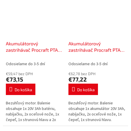
Akumulátorový
Akumulátorový
zastrihávač Procraft PTA-
zastrihávač Procraft PTA-
25BL-1B | PTA-25BL-1B
26BL | PTA-26BL
Odosielame do 3-5 dní
Odosielame do 3-5 dní
€59,47 bez DPH
€62,78 bez DPH
€73,15
€77,22
Do košíka
Do košíka
Bezuhľový motor. Balenie
Bezuhľový motor. Balenie
obsahuje 1x 20V 3Ah batériu,
obsahuje 1x akumulátor 20V 3Ah,
nabíjačku, 2x oceľové nože, 1x
nabíjačku, 2x oceľové nože, 1x
čepeľ, 1x strunovú hlavu a 2x
čepeľ, 1x strunovú hlavu.
struny. Hmotnosť 2,4 kg,
Rýchlosť 8100/min. Pracovná
rýchlosť 5000/min. Pracovná
šírka (mm) 300. Priemer rúrky