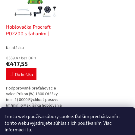
Hobľovačka Procraft
PD2200 s ťahaním |
PD2200
Na otázku
€339,47 bez DPH
€417,55
Do košíka
Podporované preťahovacie
valce Príkon (W) 1800 Otáčky
(min-1) 8000 Rýchlosť posuvu
(m/min) 6 Max. šírka hobľovania
(mm) 254 Hĺbka hobľovania (mm)
Tento web používa súbory cookie. Ďalším prechádzaním
0-3 Výška hobľovania (mm) 6-
3
položiek celkom
O
210...
tohto webu vyjadrujete súhlas s ich používaním. Viac
v
informácií
tu
.
l
Z