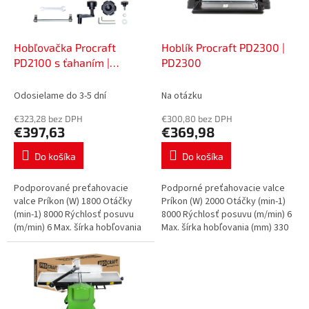
p
o
r
v
o
d
Hobľovačka Procraft
Hoblík Procraft PD2300 |
u
PD2100 s ťahaním |
PD2300
k
PD2100
t
Odosielame do 3-5 dní
Na otázku
o
€323,28 bez DPH
€300,80 bez DPH
v
€397,63
€369,98
Do košíka
Do košíka
Podporované preťahovacie
Podporné preťahovacie valce
valce Príkon (W) 1800 Otáčky
Príkon (W) 2000 Otáčky (min-1)
(min-1) 8000 Rýchlosť posuvu
8000 Rýchlosť posuvu (m/min) 6
(m/min) 6 Max. šírka hobľovania
Max. šírka hobľovania (mm) 330
(mm) 254 Hĺbka hobľovania (mm)
Hĺbka hobľovania (mm) 0-3 Výška
0-3 Výška hobľovania (mm) 6-
hobľovania (mm) 6-160...
120...