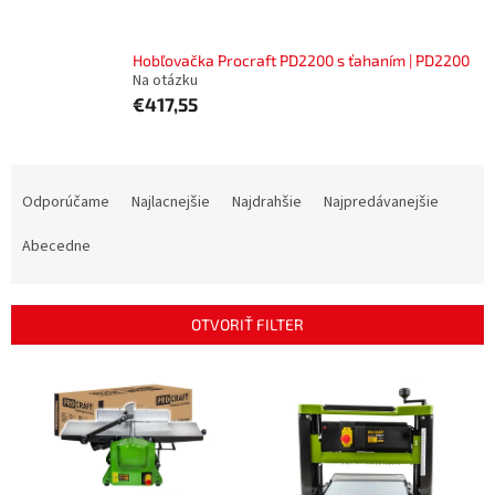
Hobľovačka Procraft PD2200 s ťahaním | PD2200
Na otázku
€417,55
R
a
Odporúčame
Najlacnejšie
Najdrahšie
Najpredávanejšie
d
e
Abecedne
n
i
e
OTVORIŤ FILTER
p
r
V
o
ý
d
p
u
i
k
s
t