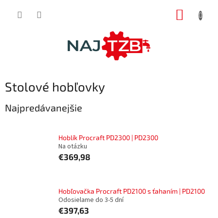
Prejsť
NÁKUP
na
obsah
KOŠÍK
Stolové hobľovky
Najpredávanejšie
Hoblík Procraft PD2300 | PD2300
Na otázku
€369,98
Hobľovačka Procraft PD2100 s ťahaním | PD2100
Odosielame do 3-5 dní
€397,63