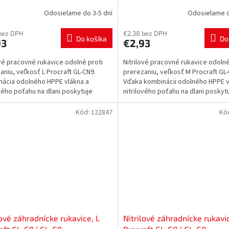
N9
| GL-CN8
Odosielame do 3-5 dní
Odosielame d
bez DPH
€2,38 bez DPH
Do košíka
Do
93
€2,93
ové pracovné rukavice odolné proti
Nitrilové pracovné rukavice odolné
aniu, veľkosť L Procraft GL-CN9.
prerezaniu, veľkosť M Procraft GL-
ácia odolného HPPE vlákna a
Vďaka kombinácii odolného HPPE v
ového poťahu na dlani poskytuje
nitrilového poťahu na dlani poskyt
 úroveň ochrany a...
vysokú úroveň...
Kód:
122847
Kó
lové záhradnícke rukavice, L
Nitrilové záhradnícke rukavi