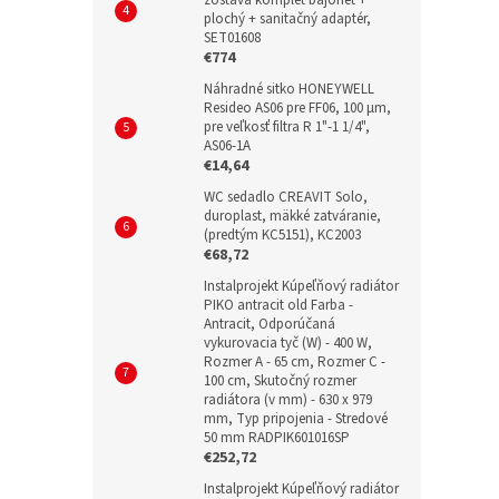
plochý + sanitačný adaptér,
SET01608
€774
Náhradné sitko HONEYWELL
Resideo AS06 pre FF06, 100 µm,
pre veľkosť filtra R 1"-1 1/4",
AS06-1A
€14,64
WC sedadlo CREAVIT Solo,
duroplast, mäkké zatváranie,
(predtým KC5151), KC2003
€68,72
Instalprojekt Kúpeľňový radiátor
PIKO antracit old Farba -
Antracit, Odporúčaná
vykurovacia tyč (W) - 400 W,
Rozmer A - 65 cm, Rozmer C -
100 cm, Skutočný rozmer
radiátora (v mm) - 630 x 979
mm, Typ pripojenia - Stredové
50 mm RADPIK601016SP
€252,72
Instalprojekt Kúpeľňový radiátor