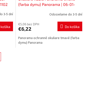
-1102
(farba dymu) Panorama | 06-01-
1003
o 3-5 dní
Odosielame do 3-5 dní
€5,06 bez DPH
 košíka
Do košíka
€6,22
Panorama ochranné okuliare tmavé (farba
dymu) Panorama