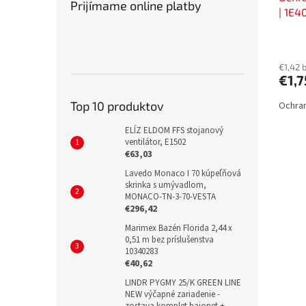
Prijímame online platby
| 1E4
€1,42 
€1,7
Top 10 produktov
Ochran
ELÍZ ELDOM FFS stojanový
ventilátor, E1502
€63,03
Lavedo Monaco I 70 kúpeľňová
skrinka s umývadlom,
MONACO-TN-3-70-VESTA
€296,42
Marimex Bazén Florida 2,44 x
0,51 m bez príslušenstva
10340283
€40,62
LINDR PYGMY 25/K GREEN LINE
NEW výčapné zariadenie -
zostava komplet bajonet +