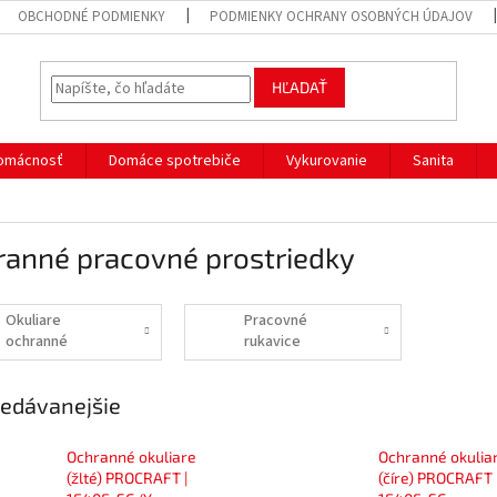
OBCHODNÉ PODMIENKY
PODMIENKY OCHRANY OSOBNÝCH ÚDAJOV
HĽADAŤ
omácnosť
Domáce spotrebiče
Vykurovanie
Sanita
ranné pracovné prostriedky
Okuliare
Pracovné
ochranné
rukavice
edávanejšie
Ochranné okuliare
Ochranné okulia
(žlté) PROCRAFT |
(číre) PROCRAFT 