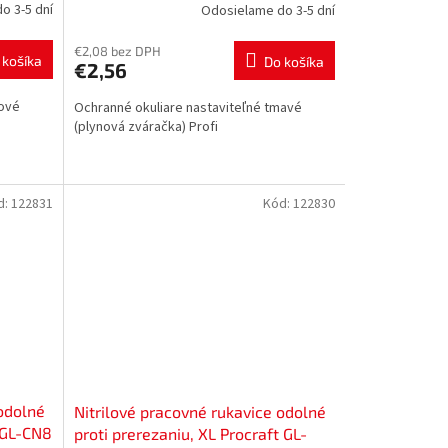
o 3-5 dní
Odosielame do 3-5 dní
€2,08 bez DPH
 košíka
Do košíka
€2,56
rové
Ochranné okuliare nastaviteľné tmavé
(plynová zváračka) Profi
d:
122831
Kód:
122830
 odolné
Nitrilové pracovné rukavice odolné
t GL-CN8
proti prerezaniu, XL Procraft GL-