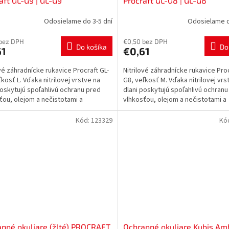
aft GL-G9 | GL-G9
Procraft GL-G8 | GL-G8
Odosielame do 3-5 dní
Odosielame d
 bez DPH
€0,50 bez DPH
Do košíka
Do
61
€0,61
ové záhradnícke rukavice Procraft GL-
Nitrilové záhradnícke rukavice Proc
ľkosť L. Vďaka nitrilovej vrstve na
G8, veľkosť M. Vďaka nitrilovej vrs
poskytujú spoľahlivú ochranu pred
dlani poskytujú spoľahlivú ochranu
ťou, olejom a nečistotami a
vlhkosťou, olejom a nečistotami a
ň...
zároveň...
Kód:
123329
Kó
nné okuliare (žlté) PROCRAFT
Ochranné okuliare Kubis Am