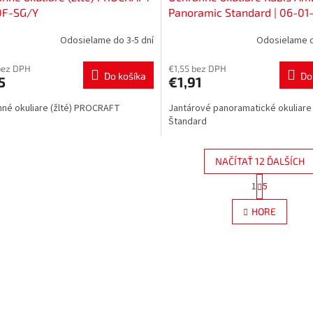
0F-SG/Y
Panoramic Standard | 06-01
Odosielame do 3-5 dní
Odosielame d
bez DPH
€1,55 bez DPH
Do košíka
Do
5
€1,91
né okuliare (žlté) PROCRAFT
Jantárové panoramatické okuliare
Štandard
NAČÍTAŤ 12 ĎALŠÍCH
S
1
5
O
t
r
v
HORE
á
l
n
á
k
d
o
a
v
c
a
i
n
e
i
e
p