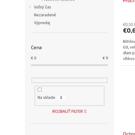
Procr
Voľný čas
Nezaradené
Výpredaj
€0,50
€0,
Nitril
Cena
G9, ve
dlani 
€
0
€
9
vlhkos
zárove
Na sklade
1
ROZBALIŤ FILTER
Ochra