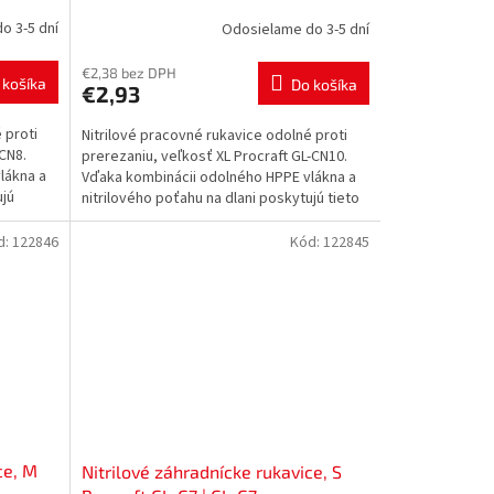
CN10 | GL-CN10
o 3-5 dní
Odosielame do 3-5 dní
€2,38 bez DPH
 košíka
Do košíka
€2,93
 proti
Nitrilové pracovné rukavice odolné proti
CN8.
prerezaniu, veľkosť XL Procraft GL-CN10.
lákna a
Vďaka kombinácii odolného HPPE vlákna a
ujú
nitrilového poťahu na dlani poskytujú tieto
rukavice...
d:
122846
Kód:
122845
ce, M
Nitrilové záhradnícke rukavice, S