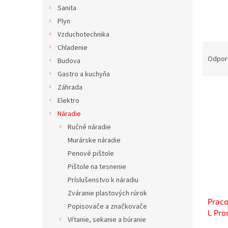
Sanita
Plyn
Vzduchotechnika
R
Chladenie
a
Odpor
Budova
d
Gastro a kuchyňa
e
Záhrada
V
n
Elektro
ý
i
p
e
Náradie
i
p
Ručné náradie
s
r
Murárske náradie
p
o
Penové pištole
r
d
Pištole na tesnenie
o
u
d
Príslušenstvo k náradiu
k
u
t
Zváranie plastových rúrok
Praco
k
o
Popisovače a značkovače
L Pro
t
v
Vŕtanie, sekanie a búranie
o