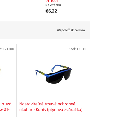
01-1001
Na otázku
€6,22
49
položiek celkom
d:
121380
Kód:
121383
ierové
Nastaviteľné tmavé ochranné
06-01-
okuliare Kubis (plynová zváračka)
Profi | 06-01-1303