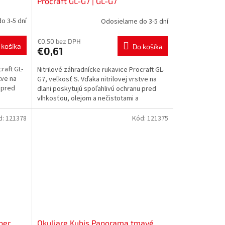
Procraft GL-G7 | GL-G7
o 3-5 dní
Odosielame do 3-5 dní
€0,50 bez DPH
 košíka
Do košíka
€0,61
raft GL-
Nitrilové záhradnícke rukavice Procraft GL-
tve na
G7, veľkosť S. Vďaka nitrilovej vrstve na
 pred
dlani poskytujú spoľahlivú ochranu pred
vlhkosťou, olejom a nečistotami a
zároveň...
d:
121378
Kód:
121375
ber
Okuliare Kubis Panorama tmavé