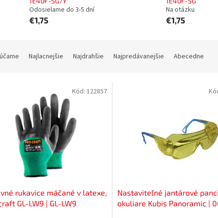
1E40F-SG/Y
1E40F-SG
Odosielame do 3-5 dní
Na otázku
€1,75
€1,75
účame
Najlacnejšie
Najdrahšie
Najpredávanejšie
Abecedne
Kód:
122857
Kó
vné rukavice máčané v latexe,
Nastaviteľné jantárové panc
craft GL-LW9 | GL-LW9
okuliare Kubis Panoramic | 
1202