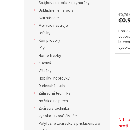
Spájkovacie prístroje, horáky
v
Uskladnenie náradia
€0,76 
Aku náradie
€0,
Meracie nástroje
Pracov
Brúsky
veľkos
Kompresory
latexo
vysokú
Píly
nosení.
Horné frézky
Kladivá
Vŕtačky
Hoblíky, hobľovky
Dielenské stoly
Záhradná technika
Nožnice na plech
Zváracia technika
Vysokotlakové čističe
Nitri
Polyfúzne zváračky a príslušenstvo
proti