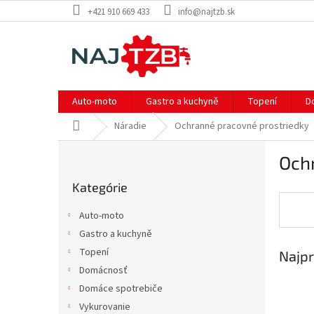
Prejsť
+421 910 669 433
info@najtzb.sk
na
obsah
Auto-moto
Gastro a kuchyně
Topení
D
Domov
Náradie
Ochranné pracovné prostriedky
B
Och
o
Preskočiť
č
Kategórie
kategórie
n
ý
Auto-moto
p
Gastro a kuchyně
a
Topení
Najpr
n
e
Domácnosť
l
Domáce spotrebiče
Vykurovanie