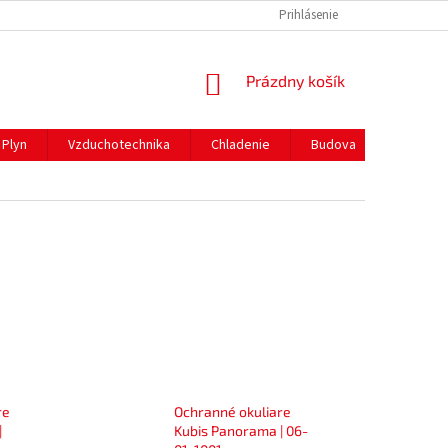
REKLAMAČNÝ PORIADOK
PREPRAVA A PLATBY
Prihlásenie
NÁKUPNÝ
Prázdny košík
KOŠÍK
Plyn
Vzduchotechnika
Chladenie
Budova
Gastro 
re
Ochranné okuliare
|
Kubis Panorama | 06-