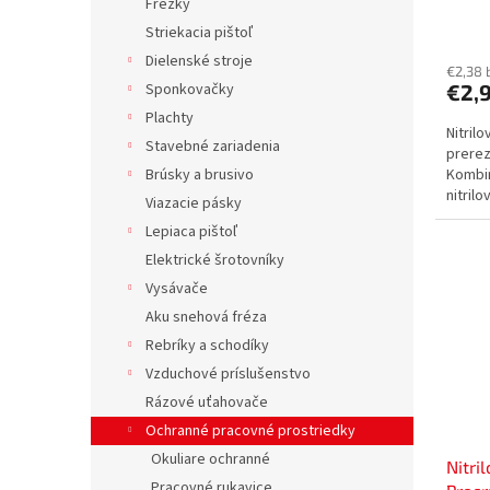
Frézky
GL-C
Striekacia pištoľ
Dielenské stroje
€2,38 
Sponkovačky
€2,
Plachty
Nitril
Stavebné zariadenia
prerez
Brúsky a brusivo
Kombin
nitril
Viazacie pásky
vysokú
Lepiaca pištoľ
Elektrické šrotovníky
Vysávače
Aku snehová fréza
Rebríky a schodíky
Vzduchové príslušenstvo
Rázové uťahovače
Ochranné pracovné prostriedky
Okuliare ochranné
Nitri
Pracovné rukavice