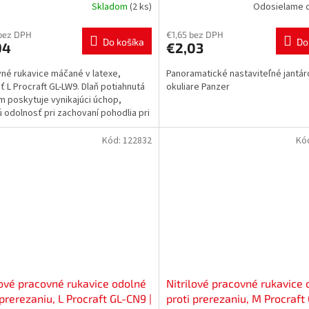
Skladom
(2 ks)
Odosielame d
bez DPH
€1,65 bez DPH
Do košíka
Do
94
€2,03
né rukavice máčané v latexe,
Panoramatické nastaviteľné jantá
ť L Procraft GL-LW9. Dlaň potiahnutá
okuliare Panzer
m poskytuje vynikajúci úchop,
 odolnosť pri zachovaní pohodlia pri
 Sú ideálne...
Kód:
122832
Kó
lové pracovné rukavice odolné
Nitrilové pracovné rukavice
 prerezaniu, L Procraft GL-CN9 |
proti prerezaniu, M Procraf