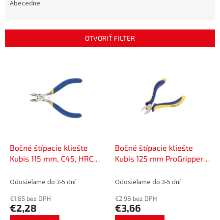
e
Abecedne
n
i
e
OTVORIŤ FILTER
p
r
V
o
ý
d
p
u
i
k
s
t
p
o
r
v
o
d
Bočné štípacie kliešte
Bočné štípacie kliešte
u
Kubis 115 mm, C45, HRC
Kubis 125 mm ProGripper,
k
45-50 | 02-03-3115
CrV, HRC 47-52,
t
poniklované | 02-03-2112
Odosielame do 3-5 dní
Odosielame do 3-5 dní
o
€1,85 bez DPH
€2,98 bez DPH
v
€2,28
€3,66