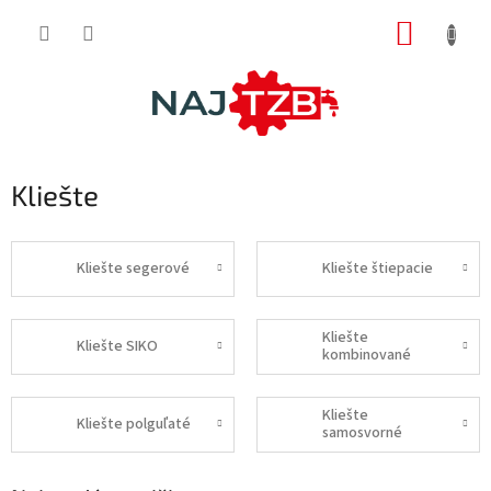
Prejsť
NÁKUP
na
obsah
KOŠÍK
Kliešte
Kliešte segerové
Kliešte štiepacie
Kliešte
Kliešte SIKO
kombinované
Kliešte
Kliešte polguľaté
samosvorné