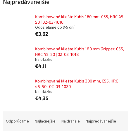
Najpredávanejšie
Kombinované kliešte Kubis 160 mm, C55, HRC 45-
50 | 02-03-1016
Odosielame do 3-5 dní
€3,62
Kombinované kliešte Kubis 180 mm Gripper, C55,
HRC 45-50 | 02-03-1018
Na otázku
€4,11
Kombinované kliešte Kubis 200 mm, C55, HRC
45-50 | 02-03-1020
Na otázku
€4,35
R
a
Odporúčame
Najlacnejšie
Najdrahšie
Najpredávanejšie
d