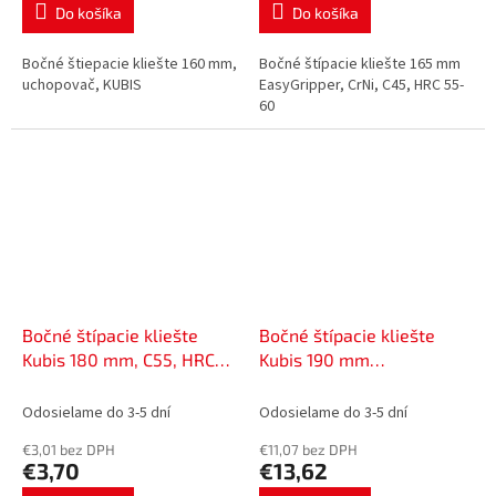
Do košíka
Do košíka
Bočné štiepacie kliešte 160 mm,
Bočné štípacie kliešte 165 mm
uchopovač, KUBIS
EasyGripper, CrNi, C45, HRC 55-
60
Bočné štípacie kliešte
Bočné štípacie kliešte
Kubis 180 mm, C55, HRC
Kubis 190 mm
45-50 | 02-03-1118
PowerGripper, CrNi, C45,
HRC 55-60 | 02-03-5119
Odosielame do 3-5 dní
Odosielame do 3-5 dní
€3,01 bez DPH
€11,07 bez DPH
€3,70
€13,62