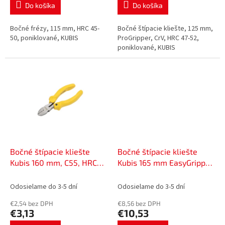
Do košíka
Do košíka
Bočné frézy, 115 mm, HRC 45-
Bočné štípacie kliešte, 125 mm,
50, poniklované, KUBIS
ProGripper, CrV, HRC 47-52,
poniklované, KUBIS
Bočné štípacie kliešte
Bočné štípacie kliešte
Kubis 160 mm, C55, HRC
Kubis 165 mm EasyGripper,
45-50 | 02-03-1116
CrNi, C45, HRC 55-60 | 02-
03-4116
Odosielame do 3-5 dní
Odosielame do 3-5 dní
€2,54 bez DPH
€8,56 bez DPH
€3,13
€10,53