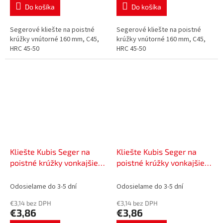
Do košíka
Do košíka
Segerové kliešte na poistné
Segerové kliešte na poistné
krúžky vnútorné 160 mm, C45,
krúžky vnútorné 160 mm, C45,
HRC 45-50
HRC 45-50
Kliešte Kubis Seger na
Kliešte Kubis Seger na
poistné krúžky vonkajšie
poistné krúžky vonkajšie
160 mm, C45, HRC 45-50 |
160 mm, C45, HRC 45-50 |
02-03-3516
02-03-3517
Odosielame do 3-5 dní
Odosielame do 3-5 dní
€3,14 bez DPH
€3,14 bez DPH
€3,86
€3,86