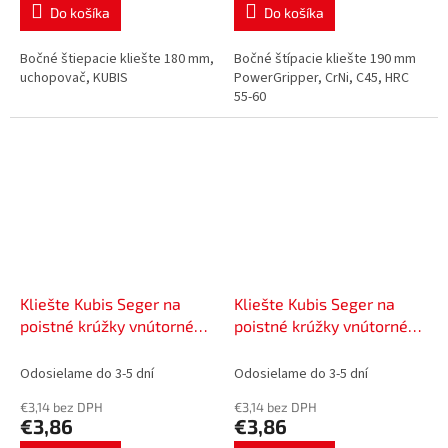
Do košíka
Do košíka
Bočné štiepacie kliešte 180 mm,
Bočné štípacie kliešte 190 mm
uchopovač, KUBIS
PowerGripper, CrNi, C45, HRC
55-60
Kliešte Kubis Seger na
Kliešte Kubis Seger na
poistné krúžky vnútorné
poistné krúžky vnútorné
160 mm, C45, HRC 45-50 |
160 mm, C45, HRC 45-50 |
02-03-3518
02-03-3519
Odosielame do 3-5 dní
Odosielame do 3-5 dní
€3,14 bez DPH
€3,14 bez DPH
€3,86
€3,86