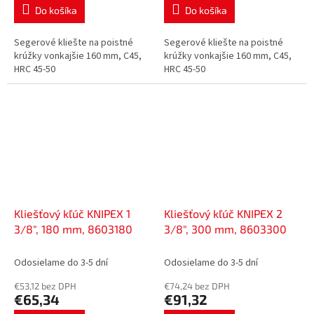
Do košíka
Do košíka
Segerové kliešte na poistné
Segerové kliešte na poistné
krúžky vonkajšie 160 mm, C45,
krúžky vonkajšie 160 mm, C45,
HRC 45-50
HRC 45-50
Kliešťový kľúč KNIPEX 1
Kliešťový kľúč KNIPEX 2
3/8", 180 mm, 8603180
3/8", 300 mm, 8603300
Odosielame do 3-5 dní
Odosielame do 3-5 dní
€53,12 bez DPH
€74,24 bez DPH
€65,34
€91,32