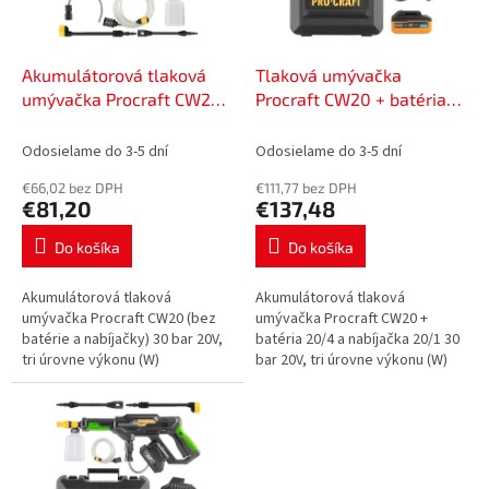
p
o
r
v
o
d
Akumulátorová tlaková
Tlaková umývačka
u
umývačka Procraft CW20
Procraft CW20 + batéria
k
(bez batérie a nabíjačky) |
20/4 a nabíjačka 20/1 |
t
CW20bb
SCW20
Odosielame do 3-5 dní
Odosielame do 3-5 dní
o
€66,02 bez DPH
€111,77 bez DPH
v
€81,20
€137,48
Do košíka
Do košíka
Akumulátorová tlaková
Akumulátorová tlaková
umývačka Procraft CW20 (bez
umývačka Procraft CW20 +
batérie a nabíjačky) 30 bar 20V,
batéria 20/4 a nabíjačka 20/1 30
tri úrovne výkonu (W)
bar 20V, tri úrovne výkonu (W)
154/198/260, menovitý tlak (bar)
154/198/260, menovitý tlak (bar)
22/27/30, menovitý prietok
22/27/30, menovitý prietok
(l/h)...
(l/h)...