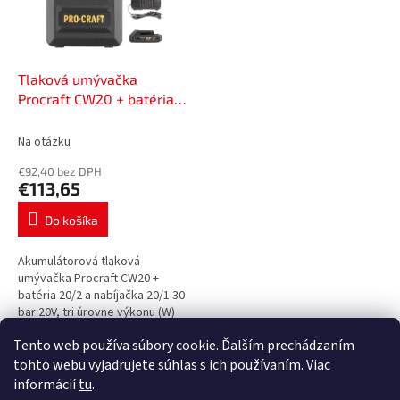
Tlaková umývačka
Procraft CW20 + batéria
20/2A a nabíjačka 20/1 |
SCW20/20-2A
Na otázku
€92,40 bez DPH
€113,65
Do košíka
Akumulátorová tlaková
umývačka Procraft CW20 +
batéria 20/2 a nabíjačka 20/1 30
bar 20V, tri úrovne výkonu (W)
154/198/260, menovitý tlak (bar)
Tento web používa súbory cookie. Ďalším prechádzaním
22/27/30, menovitý prietok
3
položiek celkom
O
(l/h)...
tohto webu vyjadrujete súhlas s ich používaním. Viac
v
informácií
tu
.
l
Z