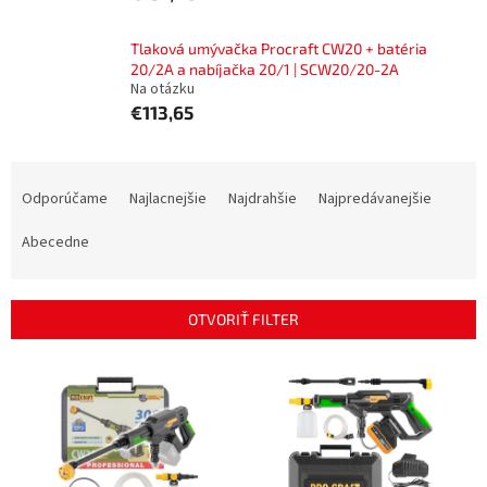
Tlaková umývačka Procraft CW20 + batéria
20/2A a nabíjačka 20/1 | SCW20/20-2A
Na otázku
€113,65
R
a
Odporúčame
Najlacnejšie
Najdrahšie
Najpredávanejšie
d
e
Abecedne
n
i
e
OTVORIŤ FILTER
p
r
V
o
ý
d
p
u
i
k
s
t