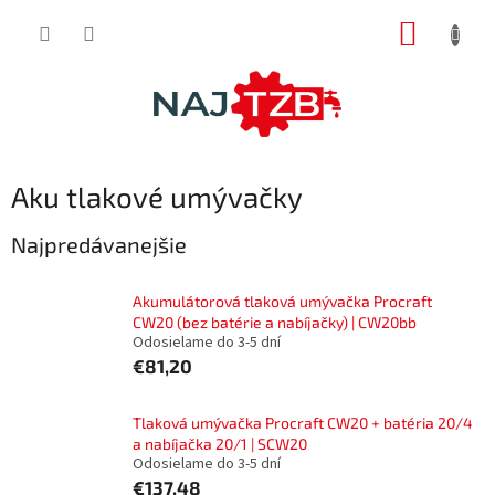
Prejsť
NÁKUP
na
obsah
KOŠÍK
Aku tlakové umývačky
Najpredávanejšie
Akumulátorová tlaková umývačka Procraft
CW20 (bez batérie a nabíjačky) | CW20bb
Odosielame do 3-5 dní
€81,20
Tlaková umývačka Procraft CW20 + batéria 20/4
a nabíjačka 20/1 | SCW20
Odosielame do 3-5 dní
€137,48