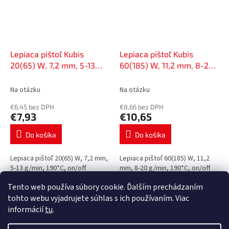
Lepiaca pištoľ Kubis
Lepiaca pištoľ Kubis
20(65) W, 7,2 mm, 5-13
60(185) W, 11,2 mm, 8-20
g/min, 190*C, on/off | 01-
g/min, 190*C, on/off | 01-
05-0760
05-1119
Na otázku
Na otázku
€6,45 bez DPH
€8,66 bez DPH
€7,93
€10,65
Do košíka
Do košíka
Lepiaca pištoľ 20(65) W, 7,2 mm,
Lepiaca pištoľ 60(185) W, 11,2
5-13 g/min, 190*C, on/off
mm, 8-20 g/min, 190*C, on/off
Tento web používa súbory cookie. Ďalším prechádzaním
12
položiek celkom
O
tohto webu vyjadrujete súhlas s ich používaním. Viac
v
informácií
tu
.
l
Z
á