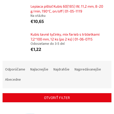
Lepiaca pištoľ Kubis 60(185) W, 11,2 mm, 8-20
g/min, 190*C, on/off | 01-05-1119
Na otázku
€10,65
Kubis tavné tyčinky, mix farieb s trblietkami
7,2*100 mm, 12 ks (po 2 ks) | 01-06-0715
Odosielame do 3-5 dní
€1,22
R
a
Odporúčame
Najlacnejšie
Najdrahšie
Najpredávanejšie
d
e
Abecedne
n
i
e
OTVORIŤ FILTER
p
r
V
o