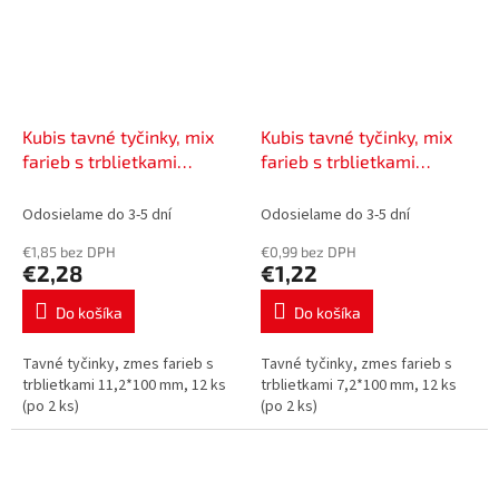
Kubis tavné tyčinky, mix
Kubis tavné tyčinky, mix
farieb s trblietkami
farieb s trblietkami
11,2*100 mm, 12 ks (po 2
7,2*100 mm, 12 ks (po 2 ks)
ks) | 01-06-1115
| 01-06-0715
Odosielame do 3-5 dní
Odosielame do 3-5 dní
€1,85 bez DPH
€0,99 bez DPH
€2,28
€1,22
Do košíka
Do košíka
Tavné tyčinky, zmes farieb s
Tavné tyčinky, zmes farieb s
trblietkami 11,2*100 mm, 12 ks
trblietkami 7,2*100 mm, 12 ks
(po 2 ks)
(po 2 ks)