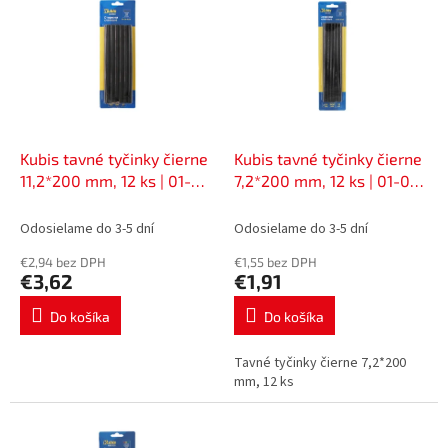
ý
d
p
u
i
k
s
t
p
o
r
v
o
d
Kubis tavné tyčinky čierne
Kubis tavné tyčinky čierne
u
11,2*200 mm, 12 ks | 01-
7,2*200 mm, 12 ks | 01-06-
k
06-1123
0723
t
Odosielame do 3-5 dní
Odosielame do 3-5 dní
o
€2,94 bez DPH
€1,55 bez DPH
v
€3,62
€1,91
Do košíka
Do košíka
Tavné tyčinky čierne 7,2*200
mm, 12 ks