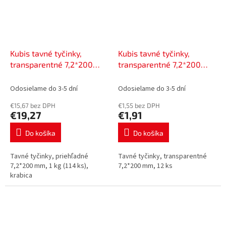
Kubis tavné tyčinky,
Kubis tavné tyčinky,
transparentné 7,2*200
transparentné 7,2*200
mm, 1 kg (114 ks), krabica |
mm, 12 ks | 01-06-0722
01-06-0721
Odosielame do 3-5 dní
Odosielame do 3-5 dní
€15,67 bez DPH
€1,55 bez DPH
€19,27
€1,91
Do košíka
Do košíka
Tavné tyčinky, priehľadné
Tavné tyčinky, transparentné
7,2*200 mm, 1 kg (114 ks),
7,2*200 mm, 12 ks
krabica