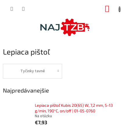
Prejsť
NÁKUP
na
obsah
KOŠÍK
Lepiaca pištoľ
Tyčinky tavné
Najpredávanejšie
Lepiaca pištoľ Kubis 20(65) W, 7,2 mm, 5-13
g/min, 190*C, on/off | 01-05-0760
Na otázku
€7,93