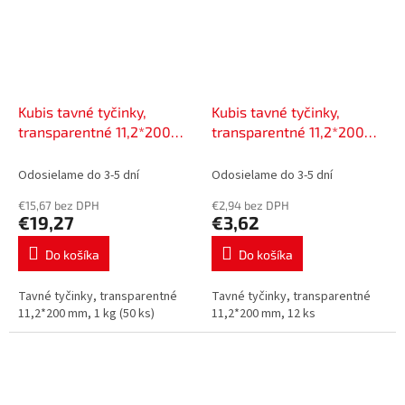
Kubis tavné tyčinky,
Kubis tavné tyčinky,
transparentné 11,2*200
transparentné 11,2*200
mm, 1 kg (50 ks), | 01-06-
mm, 12 ks | 01-06-1122
1121
Odosielame do 3-5 dní
Odosielame do 3-5 dní
€15,67 bez DPH
€2,94 bez DPH
€19,27
€3,62
Do košíka
Do košíka
Tavné tyčinky, transparentné
Tavné tyčinky, transparentné
11,2*200 mm, 1 kg (50 ks)
11,2*200 mm, 12 ks