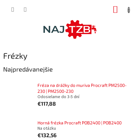
Prejsť
NÁKUP
na
obsah
KOŠÍK
Frézky
Najpredávanejšie
Fréza na drážky do muriva Procraft PM2500-
230 | PM2500-230
Odosielame do 3-5 dní
€117,88
Horná frézka Procraft POB2400 | POB2400
Na otázku
€132,56