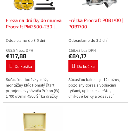
p
o
r
v
o
d
Fréza na drážky do muriva
Frézka Procraft POB1700 |
u
Procraft PM2500-230 |
POB1700
k
PM2500-230
t
Odosielame do 3-5 dní
Odosielame do 3-5 dní
o
€95,84 bez DPH
€68,43 bez DPH
v
€117,88
€84,17
Do košíka
Do košíka
Súčasťou dodávky: nôž,
Súčasťou balenia je 12 nožov,
montážny kľúč Pomalý štart,
pozdĺžny doraz s vodiacimi
pripojenie vysávača Príkon (W)
tyčami, upínacie kliešte,
1700 ot/min 4500 Šírka drážky
uhlíkové kefky a odsávací
(mm) 14/24/34/44 Max. hĺbka
adaptér. Regulácia otáčok,
rezu (mm) 45 Priemer kolies
nastaviteľné hĺbkové dorazy
(mm)...
Otáčky...