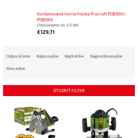
Kombinovaná horná frézka Procraft POB980 |
POB980
Odosielame do 3-5 dní
€129,71
R
a
Odporúčame
Najlacnejšie
Najdrahšie
Najpredávanejšie
d
e
Abecedne
n
i
e
OTVORIŤ FILTER
p
r
V
o
ý
d
p
u
i
k
s
t