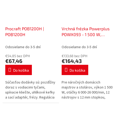
Procraft POB1200H |
Vrchná frézka Powerplus
POB1200H
POWX093 - 1 500 W,
636093
Odosielame do 3-5 dní
Odosielame do 3-5 dní
€54,85 bez DPH
€133,68 bez DPH
€67,46
€164,43
Do košíka
Do košíka
Súčasťou dodávky sú: pozdĺžny
Pre náročných domácich
doraz s vodiacimi tyčami,
majstrov a stolárov, výkon 1 500
upínacie kliešte, uhlíkové kefky
W, otáčky 6 000-26 000/min, 12
a sací adaptér, frézy. Regulácia
nástrojov s 12 mm stopkou,
otáčok, nastaviteľné hĺbkové
hĺbkový doraz, bočný doraz a
dorazy Príkon (W) 1200...
prídavné vodiace šablóny....