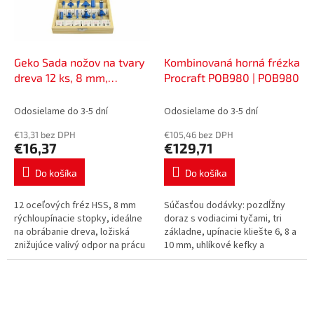
Geko Sada nožov na tvary
Kombinovaná horná frézka
dreva 12 ks, 8 mm,
Procraft POB980 | POB980
63612071
Odosielame do 3-5 dní
Odosielame do 3-5 dní
€13,31 bez DPH
€105,46 bez DPH
€16,37
€129,71
Do košíka
Do košíka
12 oceľových fréz HSS, 8 mm
Súčasťou dodávky: pozdĺžny
rýchloupínacie stopky, ideálne
doraz s vodiacimi tyčami, tri
na obrábanie dreva, ložiská
základne, upínacie kliešte 6, 8 a
znižujúce valivý odpor na prácu
10 mm, uhlíkové kefky a
s oblým materiálom, praktické
odsávací adaptér, taška.
puzdro na pohodlné prenášanie.
Regulácia otáčok, nastaviteľné...