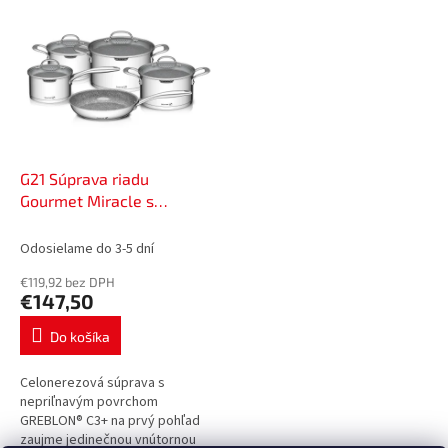
Magic sa stane pýchou vašej
kuchyne. Aké...
G21 Súprava riadu
Gourmet Miracle s
cedníkom, 9 dielov,
nerezová oceľ/reblon,
Odosielame do 3-5 dní
60022154
€119,92 bez DPH
€147,50
Do košíka
Celonerezová súprava s
nepriľnavým povrchom
GREBLON® C3+ na prvý pohľad
zaujme jedinečnou vnútornou