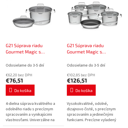
ý
d
p
u
i
k
s
t
p
o
r
v
o
d
G21 Súprava riadu
G21 Súprava riadu
u
Gourmet Magic s
Gourmet Magic s
k
cedníkom, 4 kusy,
cedníkom, 9 kusov,
t
nerezová oceľ, 6352117
nerezová oceľ, 60022151
Odosielame do 3-5 dní
Odosielame do 3-5 dní
o
€62,20 bez DPH
€102,85 bez DPH
v
€76,51
€126,51
Do košíka
Do košíka
4-dielna súprava kvalitného a
Vysokokvalitné, odolné,
odolného riadu s precíznym
dizajnovo čisté, s precíznym
spracovaním a vynikajúcimi
spracovaním a jedinečnými
vlastnosťami. Univerzálne na
funkciami. Precízne vyladený
každý typ ohrevu.
riad zo súpravy G21 Goumet