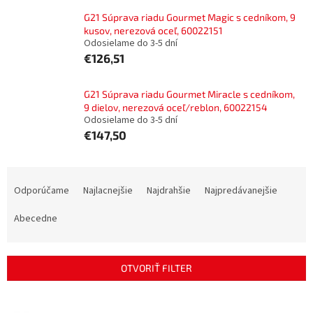
G21 Súprava riadu Gourmet Magic s cedníkom, 9
kusov, nerezová oceľ, 60022151
Odosielame do 3-5 dní
€126,51
G21 Súprava riadu Gourmet Miracle s cedníkom,
9 dielov, nerezová oceľ/reblon, 60022154
Odosielame do 3-5 dní
€147,50
R
a
Odporúčame
Najlacnejšie
Najdrahšie
Najpredávanejšie
d
e
Abecedne
n
i
e
OTVORIŤ FILTER
p
r
V
o