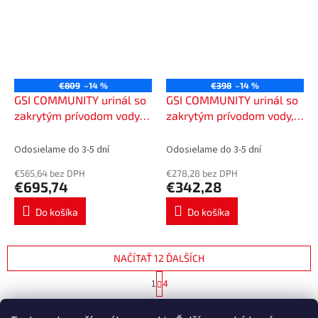
€809
–14 %
€398
–14 %
GSI COMMUNITY urinál so
GSI COMMUNITY urinál so
zakrytým prívodom vody s
zakrytým prívodom vody,
otvormi pre veko, Rimless,
31x61 cm, biela ExtraGlaze
31x65cm, čierna mat
769711
Odosielame do 3-5 dní
Odosielame do 3-5 dní
909826
€565,64 bez DPH
€278,28 bez DPH
€695,74
€342,28
Do košíka
Do košíka
NAČÍTAŤ 12 ĎALŠÍCH
S
1
4
t
O
r
44
položiek celkom
v
á