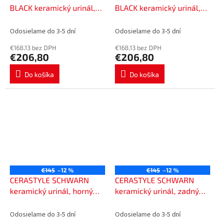
BLACK keramický urinál,
BLACK keramický urinál,
horný prívod vody, čierna
zadný prívod, zadný
mat 201.702.6
odpad, čierna mat
Odosielame do 3-5 dní
Odosielame do 3-5 dní
201.701.6
€168,13 bez DPH
€168,13 bez DPH
€206,80
€206,80
Do košíka
Do košíka
€145
–12 %
€145
–12 %
CERASTYLE SCHWARN
CERASTYLE SCHWARN
keramický urinál, horný
keramický urinál, zadný
prívod vody, biela
prívod, zadný odpad, biela
201.702.4
201.701.4
Odosielame do 3-5 dní
Odosielame do 3-5 dní