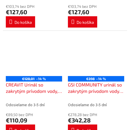
€103,74 bez DPH
€103,74 bez DPH
€127,60
€127,60
Do košíka
Do košíka
€128,01
–14 %
€398
–14 %
CREAVIT Urinál so
GSI COMMUNITY urinál so
zakrytým prívodom vody,
zakrytým prívodom vody s
Rimless, 32x52cm TP635
otvormi pre veko, 31x61cm,
biela ExtraGlaze 769811
Odosielame do 3-5 dní
Odosielame do 3-5 dní
€89,50 bez DPH
€278,28 bez DPH
€110,09
€342,28