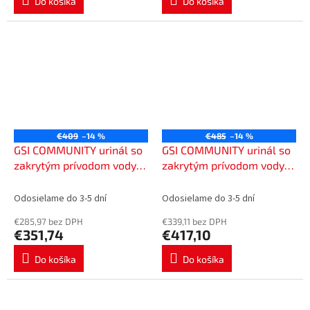
Do košíka
Do košíka
€409
–14 %
€485
–14 %
GSI COMMUNITY urinál so
GSI COMMUNITY urinál so
zakrytým prívodom vody s
zakrytým prívodom vody s
otvormi pre veko, Rimless,
otvormi pre veko, Rimless,
31x54,5cm, biela
31x65cm, biela ExtraGlaze
Odosielame do 3-5 dní
Odosielame do 3-5 dní
ExtraGlaze 769611
909811
€285,97 bez DPH
€339,11 bez DPH
€351,74
€417,10
Do košíka
Do košíka