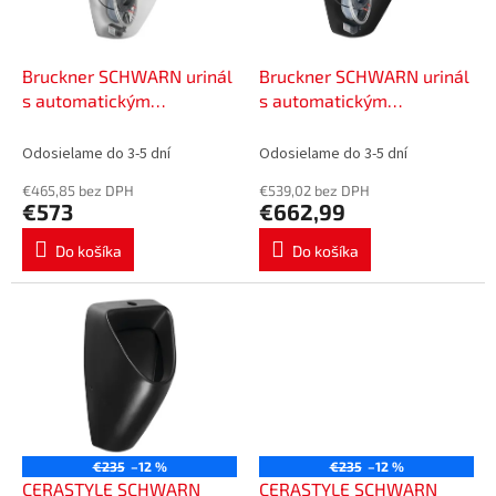
p
o
r
v
o
d
Bruckner SCHWARN urinál
Bruckner SCHWARN urinál
u
s automatickým
s automatickým
k
splachovačom 6V DC,
splachovačom 6V DC,
t
zakrytý prívod vody
zakrytý prívod vody, čierna
Odosielame do 3-5 dní
Odosielame do 3-5 dní
o
201.722.4
mat 201.722.6
€465,85 bez DPH
€539,02 bez DPH
v
€573
€662,99
Do košíka
Do košíka
€235
–12 %
€235
–12 %
CERASTYLE SCHWARN
CERASTYLE SCHWARN