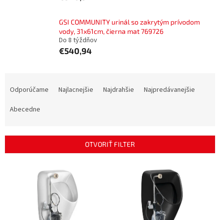
GSI COMMUNITY urinál so zakrytým prívodom
vody, 31x61cm, čierna mat 769726
Do 8 týždňov
€540,94
R
a
Odporúčame
Najlacnejšie
Najdrahšie
Najpredávanejšie
d
e
Abecedne
n
i
e
OTVORIŤ FILTER
p
r
V
o
ý
d
p
u
i
k
s
t