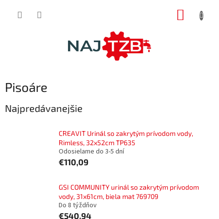
Prejsť
NÁKUP
na
obsah
KOŠÍK
Pisoáre
Najpredávanejšie
CREAVIT Urinál so zakrytým prívodom vody,
Rimless, 32x52cm TP635
Odosielame do 3-5 dní
€110,09
GSI COMMUNITY urinál so zakrytým prívodom
vody, 31x61cm, biela mat 769709
Do 8 týždňov
€540,94