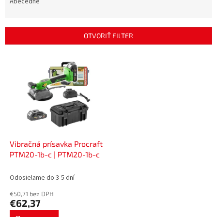
e
Abecedne
n
i
e
OTVORIŤ FILTER
p
r
V
o
ý
d
p
u
i
k
s
t
p
o
r
v
o
d
Vibračná prísavka Procraft
u
PTM20-1b-c | PTM20-1b-c
k
t
Odosielame do 3-5 dní
o
€50,71 bez DPH
v
€62,37