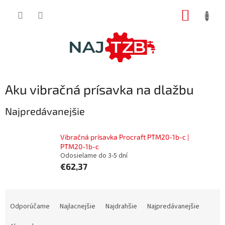
Prejsť
NÁKUP
na
obsah
KOŠÍK
Aku vibračná prísavka na dlažbu
Najpredávanejšie
Vibračná prísavka Procraft PTM20-1b-c |
PTM20-1b-c
Odosielame do 3-5 dní
€62,37
R
a
Odporúčame
Najlacnejšie
Najdrahšie
Najpredávanejšie
d