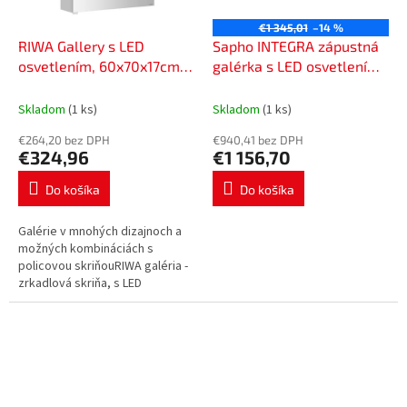
€1 345,01
–14 %
RIWA Gallery s LED
Sapho INTEGRA zápustná
osvetlením, 60x70x17cm,
galérka s LED osvetlením,
bezdotykový senzor, biela,
125x70cm IN125
RW063
Skladom
(1 ks)
Skladom
(1 ks)
€264,20 bez DPH
€940,41 bez DPH
€324,96
€1 156,70
Do košíka
Do košíka
Galérie v mnohých dizajnoch a
možných kombináciách s
policovou skriňouRIWA galéria -
zrkadlová skriňa, s LED
osvetlením a bezdotykovým
ovládanímm senzorom 1x dvere
so zrkadlom...