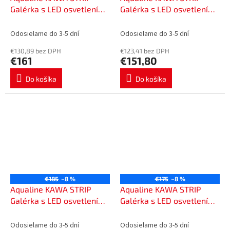
Galérka s LED osvetlením
Galérka s LED osvetlením
50x70x22cm, biela
50x70x22cm, dub emporio
WGL50S
WGL35S
Odosielame do 3-5 dní
Odosielame do 3-5 dní
€130,89 bez DPH
€123,41 bez DPH
€161
€151,80
Do košíka
Do košíka
€185
–8 %
€175
–8 %
Aqualine KAWA STRIP
Aqualine KAWA STRIP
Galérka s LED osvetlením
Galérka s LED osvetlením
60x70x22cm, biela
60x70x22cm, dub emporio
WGL60S
WGL36S
Odosielame do 3-5 dní
Odosielame do 3-5 dní