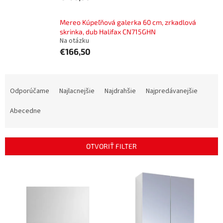
Mereo Kúpeľňová galerka 60 cm, zrkadlová
skrinka, dub Halifax CN715GHN
Na otázku
€166,50
R
a
Odporúčame
Najlacnejšie
Najdrahšie
Najpredávanejšie
d
e
Abecedne
n
i
e
OTVORIŤ FILTER
p
r
V
o
ý
d
p
u
i
k
s
t