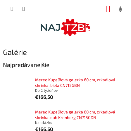
Prejsť
NÁKUP
na
obsah
KOŠÍK
Galérie
Najpredávanejšie
Mereo Kúpeľňová galerka 60 cm, zrkadlová
skrinka, biela CN715GBN
Do 2 týždňov
€166,50
Mereo Kúpeľňová galerka 60 cm, zrkadlová
skrinka, dub Kronberg CN715GDN
Na otázku
€166,50