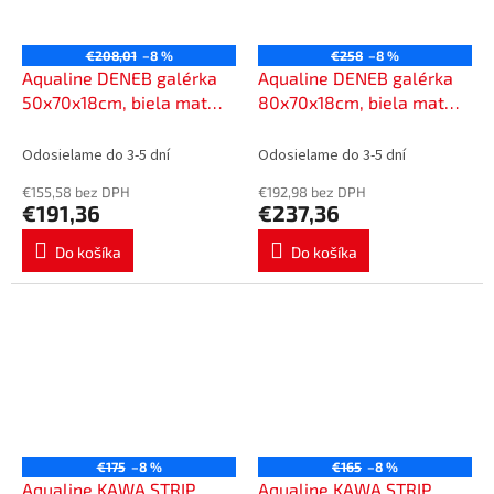
€208,01
–8 %
€258
–8 %
Aqualine DENEB galérka
Aqualine DENEB galérka
50x70x18cm, biela mat
80x70x18cm, biela mat
DN050
DN080
Odosielame do 3-5 dní
Odosielame do 3-5 dní
€155,58 bez DPH
€192,98 bez DPH
€191,36
€237,36
Do košíka
Do košíka
€175
–8 %
€165
–8 %
Aqualine KAWA STRIP
Aqualine KAWA STRIP