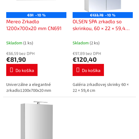
p
o
r
v
o
€91
–10 %
€133,78
–10 %
d
Mereo Zrkadlo
OLSEN SPA zrkadlo so
u
1200x700x20 mm CN691
skrinkou, 60 × 22 × 59,4
k
cm, SW-60-LU
t
Skladom
(1 ks)
Skladom
(2 ks)
o
€66,59 bez DPH
€97,89 bez DPH
v
€81,90
€120,40
Do košíka
Do košíka
Univerzálne a elegantné
Galéria zrkadlovej skrinky 60 ×
zrkadlo1200x700x20 mm
22 × 59,4 cm