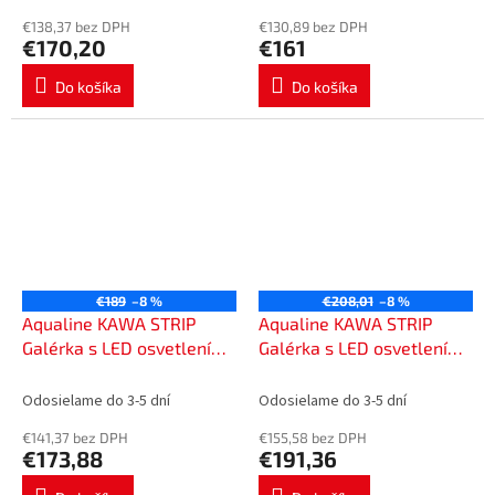
€138,37 bez DPH
€130,89 bez DPH
€170,20
€161
Do košíka
Do košíka
€189
–8 %
€208,01
–8 %
Aqualine KAWA STRIP
Aqualine KAWA STRIP
Galérka s LED osvetlením
Galérka s LED osvetlením
70x70x22cm, biela
80x70x22cm, biela
WGL70S
WGL80S
Odosielame do 3-5 dní
Odosielame do 3-5 dní
€141,37 bez DPH
€155,58 bez DPH
€173,88
€191,36