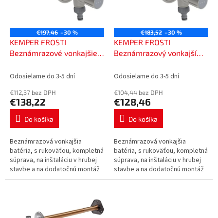
t
p
o
r
v
o
€197,46
–30 %
€183,52
–30 %
d
KEMPER FROSTI
KEMPER FROSTI
u
Beznámrazové vonkajšie
Beznámrazový vonkajší
k
armatúry DN20, 415 mm, s
ventil DN15, 415 mm, s
t
rukoväťou, kompletná
rukoväťou, kompletná
Odosielame do 3-5 dní
Odosielame do 3-5 dní
o
sada, 5780002000
sada, 5780001500
€112,37 bez DPH
€104,44 bez DPH
v
€138,22
€128,46
Do košíka
Do košíka
Beznámrazová vonkajšia
Beznámrazová vonkajšia
batéria, s rukoväťou, kompletná
batéria, s rukoväťou, kompletná
súprava, na inštaláciu v hrubej
súprava, na inštaláciu v hrubej
stavbe a na dodatočnú montáž
stavbe a na dodatočnú montáž
na už dokončenú vonkajšiu
na už dokončenú vonkajšiu
stenu, silný výtok do 45 l/min,...
stenu, silný výtok do 45 l/min,...