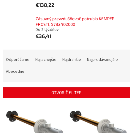
€138,22
Zásuvný prevzdušňovač potrubia KEMPER
FROSTI, 5782402000
Do 2 týždňov
€36,41
R
a
Odporúčame
Najlacnejšie
Najdrahšie
Najpredávanejšie
d
e
Abecedne
n
i
e
OTVORIŤ FILTER
p
r
V
o
ý
d
p
u
i
k
s