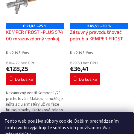
€171,02
–25 %
€45,51
–20 %
KEMPER FROSTI-PLUS 574
Zásuvný prevzdušňovač
00 mrazuvzdorný vonkajší
potrubia KEMPER FROSTI,
ventil DN15, R1/2", F, PN16,
5782402000
so závitom, bronz,
Do 2 týždňov
Do 2 týždňov
5740001500
€104,27 bez DPH
€29,60 bez DPH
€128,25
€36,41
Do košíka
Do košíka
Nezámrzný ventil Kemper 1/2"
pre hotovú inštaláciu, umožňuje
inštaláciu armatúry už vo fáze
hrubej stavby. Odtokové teleso
sa inštaluje po dokončení
Tento web používa súbory cookie. Ďalším prechádzaním
vonkajšej steny, dĺžka 43,5 cm.
4
položiek celkom
O
tohto webu vyjadrujete súhlas s ich používaním. Viac
v