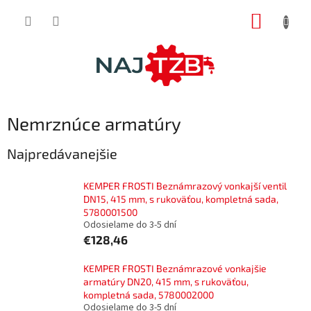
Prejsť
NÁKUP
na
obsah
KOŠÍK
Nemrznúce armatúry
Najpredávanejšie
KEMPER FROSTI Beznámrazový vonkajší ventil
DN15, 415 mm, s rukoväťou, kompletná sada,
5780001500
Odosielame do 3-5 dní
€128,46
KEMPER FROSTI Beznámrazové vonkajšie
armatúry DN20, 415 mm, s rukoväťou,
kompletná sada, 5780002000
Odosielame do 3-5 dní