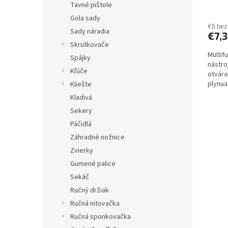
Tavné pištole
v
Gola sady
€6 be
Sady náradia
€7,
Skrutkovače
Multif
Spájky
nástro
Kľúče
otvára
plynua
Kliešte
klimat
Kladivá
Sekery
Páčidlá
Záhradné nožnice
Zvierky
Gumené palice
Sekáč
Ručný držiak
Ručná nitovačka
Ručná sponkovačka