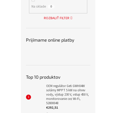
Na sklade
0
ROZBALIŤ FILTER
Prijímame online platby
Top 10 produktov
OEM regulátor Geti GWH04W
solárny MPPT 5 kW na ohrev
vody, výstup 230 V, vstup 450 V,
monitorovanie cez Wi-Fi,
52800048
€292,51