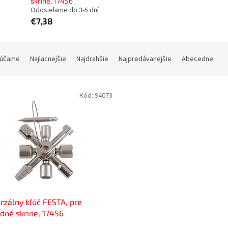
skrine, 17456
Odosielame do 3-5 dní
€7,38
účame
Najlacnejšie
Najdrahšie
Najpredávanejšie
Abecedne
Kód:
94073
rzálny kľúč FESTA, pre
dné skrine, 17456