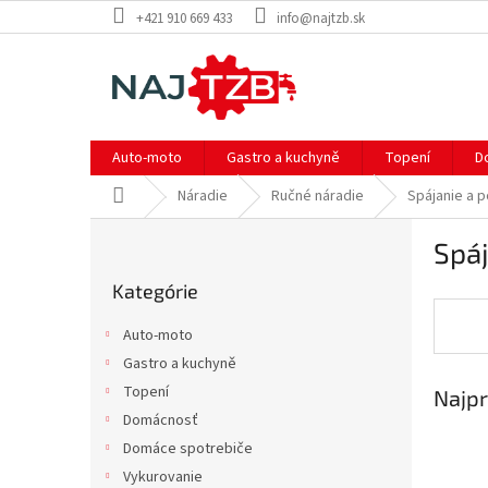
Prejsť
+421 910 669 433
info@najtzb.sk
na
obsah
Auto-moto
Gastro a kuchyně
Topení
D
Domov
Náradie
Ručné náradie
Spájanie a 
B
Spáj
o
Preskočiť
č
Kategórie
kategórie
n
ý
Auto-moto
p
Gastro a kuchyně
a
Topení
Najpr
n
e
Domácnosť
l
Domáce spotrebiče
Vykurovanie