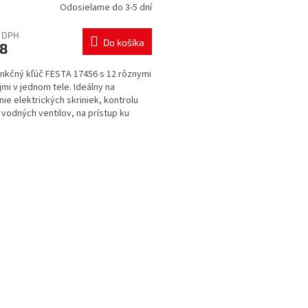
Odosielame do 3-5 dní
z DPH
Do košíka
38
unkčný kľúč FESTA 17456 s 12 rôznymi
jmi v jednom tele. Ideálny na
nie elektrických skriniek, kontrolu
 vodných ventilov, na prístup ku
izačným a...
O
v
l
á
d
a
c
i
e
p
r
v
k