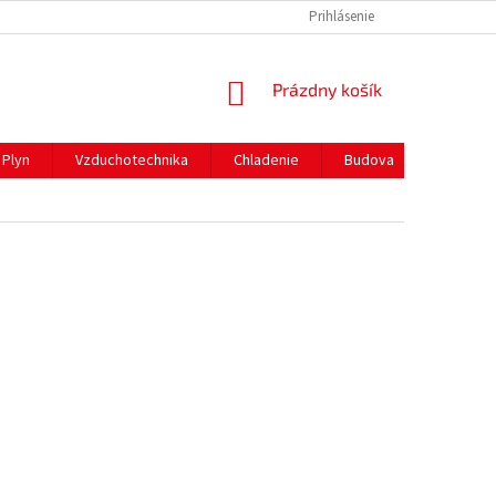
REKLAMAČNÝ PORIADOK
PREPRAVA A PLATBY
Prihlásenie
NÁKUPNÝ
Prázdny košík
KOŠÍK
Plyn
Vzduchotechnika
Chladenie
Budova
Gastro 