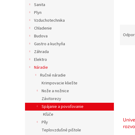
Sanita
Plyn
Vzduchotechnika
R
Chladenie
a
Odpor
Budova
d
Gastro a kuchyňa
e
Záhrada
V
n
Elektro
ý
i
p
e
Náradie
i
p
Ručné náradie
s
r
Krimpovacie kliešte
p
o
Nože a nožnice
r
d
Závitorezy
o
u
d
Spájanie a povoľovanie
k
u
t
Kľúče
Unive
k
o
Píly
rozvo
t
v
Teplovzdušné pištole
o