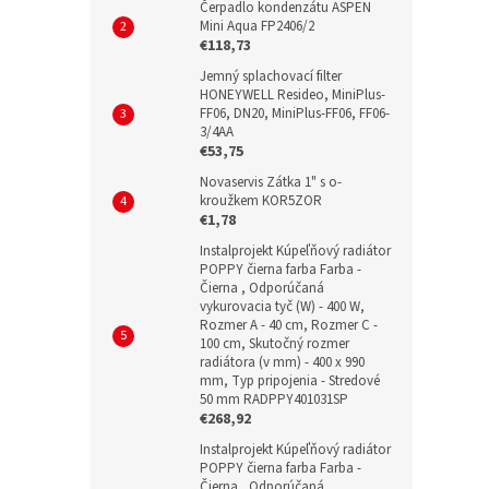
Čerpadlo kondenzátu ASPEN
Mini Aqua FP2406/2
€118,73
Jemný splachovací filter
HONEYWELL Resideo, MiniPlus-
FF06, DN20, MiniPlus-FF06, FF06-
3/4AA
€53,75
Novaservis Zátka 1" s o-
kroužkem KOR5ZOR
€1,78
Instalprojekt Kúpeľňový radiátor
POPPY čierna farba Farba -
Čierna , Odporúčaná
vykurovacia tyč (W) - 400 W,
Rozmer A - 40 cm, Rozmer C -
100 cm, Skutočný rozmer
radiátora (v mm) - 400 x 990
mm, Typ pripojenia - Stredové
50 mm RADPPY401031SP
€268,92
Instalprojekt Kúpeľňový radiátor
POPPY čierna farba Farba -
Čierna , Odporúčaná