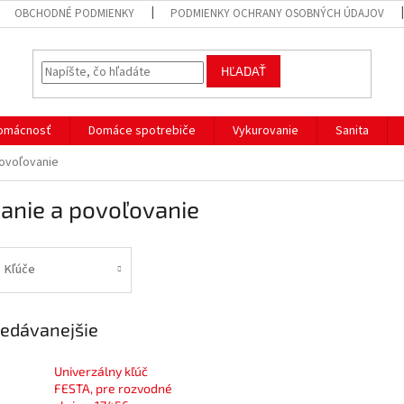
OBCHODNÉ PODMIENKY
PODMIENKY OCHRANY OSOBNÝCH ÚDAJOV
HĽADAŤ
omácnosť
Domáce spotrebiče
Vykurovanie
Sanita
povoľovanie
anie a povoľovanie
Kľúče
edávanejšie
Univerzálny kľúč
FESTA, pre rozvodné