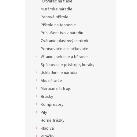
Otvárač na fľaše
Murárske náradie
Penové pištole
Pištole na tesnenie
Príslušenstvo k náradiu
Zváranie plastových rúrok
Popisovače a značkovače
Vŕtanie, sekanie a búranie
Spájkovacie prístroje, horáky
Uskladnenie náradia
Aku náradie
Meracie nástroje
Brúsky
Kompresory
Píly
Horné frézky
Kladivá
Vŕtačky