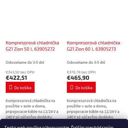
Kompresorová chladnička
Kompresorová chladnička
G21 Zion 50 l, 63905272
G21 Zion 60 l, 63905273
Odosielame do 3-5 dní
Odosielame do 3-5 dní
€343,50 bez DPH
€378,78 bez DPH
€422,51
€465,90
Do košíka
Do košíka
Kompresorová chladnička na
Kompresorová chladnička na
použitie v aute a doma,
použitie v aute a doma,
pripojovacie káble na 12/24 V a
pripojovacie káble na 12/24 V a
240 V sú súčasťou dodávky.
240 V sú súčasťou dodávky.
Objem 50 l, otočné veko,
Objem 60 l, obojstranné veko,
Tento web používa súbory cookie. Ďalším prechádzaním
výstupy USB a USB-C, otvárač na
výstupy USB a USB-C, otvárač na