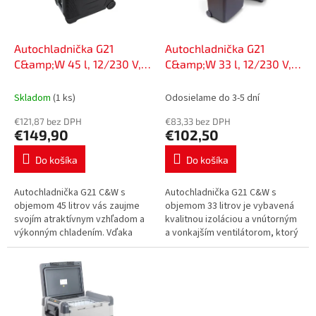
p
o
r
v
o
d
Autochladnička G21
Autochladnička G21
u
C&amp;W 45 l, 12/230 V,
C&amp;W 33 l, 12/230 V,
k
639052
6390513
t
Skladom
(1 ks)
Odosielame do 3-5 dní
o
€121,87 bez DPH
€83,33 bez DPH
v
€149,90
€102,50
Do košíka
Do košíka
Autochladnička G21 C&W s
Autochladnička G21 C&W s
objemom 45 litrov vás zaujme
objemom 33 litrov je vybavená
svojím atraktívnym vzhľadom a
kvalitnou izoláciou a vnútorným
výkonným chladením. Vďaka
a vonkajším ventilátorom, ktorý
prídavnému ventilátoru a
ochladí vaše potraviny až o 12-
kvalitnej izolácii ochladí vaše...
15 °C v porovnaní s...