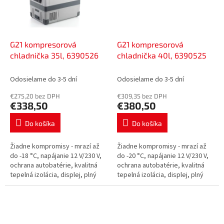
G21 kompresorová
G21 kompresorová
chladnička 35l, 6390526
chladnička 40l, 6390525
Odosielame do 3-5 dní
Odosielame do 3-5 dní
€275,20 bez DPH
€309,35 bez DPH
€338,50
€380,50
Do košíka
Do košíka
Žiadne kompromisy - mrazí až
Žiadne kompromisy - mrazí až
do -18 °C, napájanie 12 V/230 V,
do -20 °C, napájanie 12 V/230 V,
ochrana autobatérie, kvalitná
ochrana autobatérie, kvalitná
tepelná izolácia, displej, plný
tepelná izolácia, displej, plný
chladiaci výkon aj počas
chladiaci výkon aj počas
núdzového vypnutia, vnútorné...
núdzového vypnutia, vnútorné...