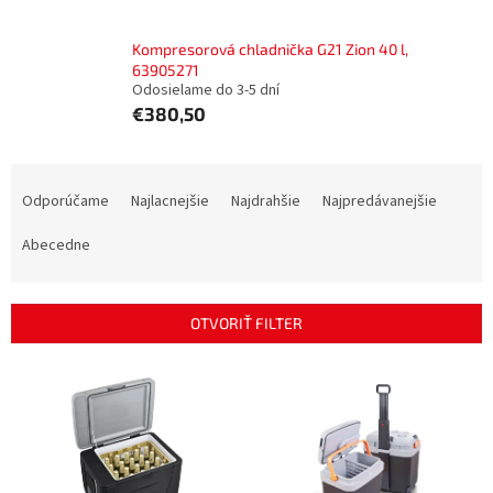
Kompresorová chladnička G21 Zion 40 l,
63905271
Odosielame do 3-5 dní
€380,50
R
a
Odporúčame
Najlacnejšie
Najdrahšie
Najpredávanejšie
d
e
Abecedne
n
i
e
OTVORIŤ FILTER
p
r
V
o
ý
d
p
u
i
k
s
t