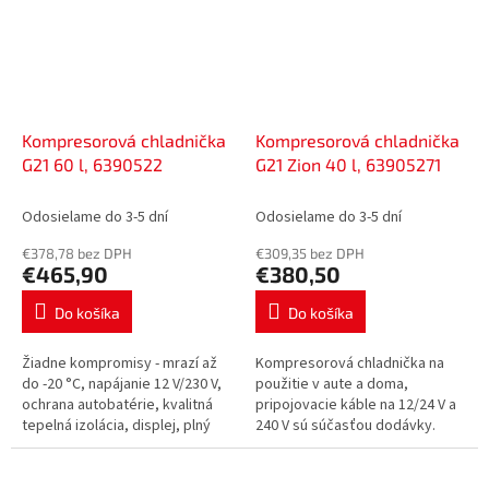
Kompresorová chladnička
Kompresorová chladnička
G21 60 l, 6390522
G21 Zion 40 l, 63905271
Odosielame do 3-5 dní
Odosielame do 3-5 dní
€378,78 bez DPH
€309,35 bez DPH
€465,90
€380,50
Do košíka
Do košíka
Žiadne kompromisy - mrazí až
Kompresorová chladnička na
do -20 °C, napájanie 12 V/230 V,
použitie v aute a doma,
ochrana autobatérie, kvalitná
pripojovacie káble na 12/24 V a
tepelná izolácia, displej, plný
240 V sú súčasťou dodávky.
chladiaci výkon aj počas
Objem 40 l, otočné veko,
núdzového vypnutia, vnútorné...
výstupy USB a USB-C, otvárač na
fľaše.