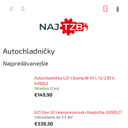
Prejsť
NÁKUP
na
obsah
KOŠÍK
Autochladničky
Najpredávanejšie
Autochladnička G21 C&amp;W 45 l, 12/230 V,
639052
Skladom
(1 ks)
€149,90
G21 Zion 32 l kompresorová chladnička, 6390527
Odosielame do 3-5 dní
€338,50