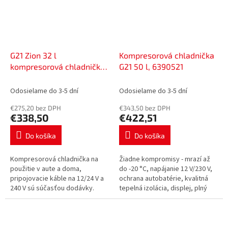
G21 Zion 32 l
Kompresorová chladnička
kompresorová chladnička,
G21 50 l, 6390521
6390527
Odosielame do 3-5 dní
Odosielame do 3-5 dní
€275,20 bez DPH
€343,50 bez DPH
€338,50
€422,51
Do košíka
Do košíka
Kompresorová chladnička na
Žiadne kompromisy - mrazí až
použitie v aute a doma,
do -20 °C, napájanie 12 V/230 V,
pripojovacie káble na 12/24 V a
ochrana autobatérie, kvalitná
240 V sú súčasťou dodávky.
tepelná izolácia, displej, plný
Objem 32 l, otočné veko,
chladiaci výkon aj počas
výstupy USB a USB-C, otvárač na
núdzového vypnutia, vnútorné...
fľaše.