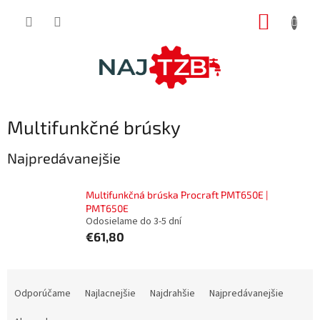
Prejsť
NÁKUP
na
obsah
KOŠÍK
Multifunkčné brúsky
Najpredávanejšie
Multifunkčná brúska Procraft PMT650E |
PMT650E
Odosielame do 3-5 dní
€61,80
R
a
Odporúčame
Najlacnejšie
Najdrahšie
Najpredávanejšie
d