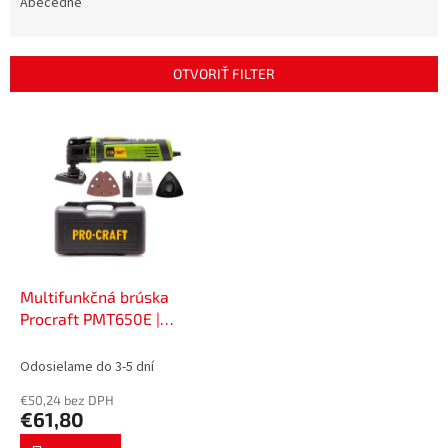
e
Abecedne
n
i
e
OTVORIŤ FILTER
p
r
V
o
ý
d
p
u
i
k
s
t
p
o
r
v
o
d
Multifunkčná brúska
u
Procraft PMT650E |
k
PMT650E
t
Odosielame do 3-5 dní
o
€50,24 bez DPH
v
€61,80