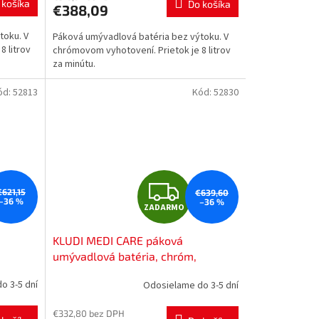
 košíka
Do košíka
€388,09
M
M
toku. V
Páková umývadlová batéria bez výtoku. V
O
8 litrov
chrómovom vyhotovení. Prietok je 8 litrov
za minútu.
ód:
52813
Kód:
52830
Z
€621,15
€639,60
–36 %
–36 %
ZADARMO
A
KLUDI MEDI CARE páková
D
umývadlová batéria, chróm,
349080524
A
o 3-5 dní
Odosielame do 3-5 dní
R
€332,80 bez DPH