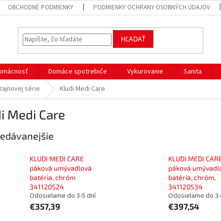
OBCHODNÉ PODMIENKY
PODMIENKY OCHRANY OSOBNÝCH ÚDAJOV
HĽADAŤ
omácnosť
Domáce spotrebiče
Vykurovanie
Sanita
zajnovej série
Kludi Medi Care
i Medi Care
edávanejšie
KLUDI MEDI CARE
KLUDI MEDI CAR
páková umývadlová
páková umývadl
batéria, chróm
batéria, chróm,
341120524
341120534
Odosielame do 3-5 dní
Odosielame do 3-
€357,39
€397,54