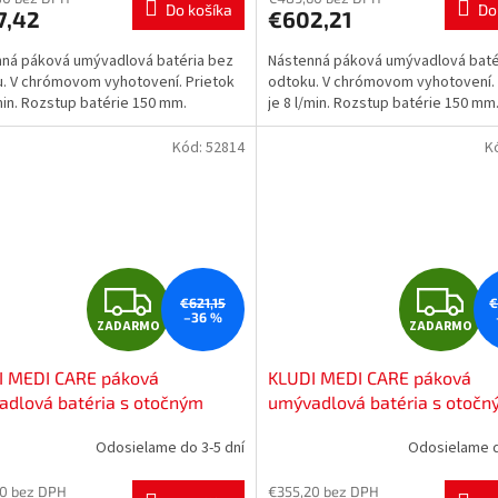
Do košíka
Do
7,42
€602,21
M
ná páková umývadlová batéria bez
Nástenná páková umývadlová baté
O
O
. V chrómovom vyhotovení. Prietok
odtoku. V chrómovom vyhotovení. 
/min. Rozstup batérie 150 mm.
je 8 l/min. Rozstup batérie 150 mm
Kód:
52814
K
Z
Z
€621,15
€
–36 %
ZADARMO
ZADARMO
A
A
I MEDI CARE páková
KLUDI MEDI CARE páková
D
D
dlová batéria s otočným
umývadlová batéria s otoč
kom, chróm, 341130524
výtokom, chróm, 341130534
A
A
Odosielame do 3-5 dní
Odosielame d
R
R
0 bez DPH
€355,20 bez DPH