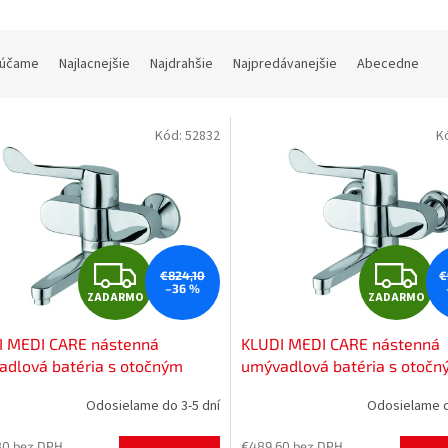
účame
Najlacnejšie
Najdrahšie
Najpredávanejšie
Abecedne
Kód:
52832
K
Z
Z
€824,10
€
–36 %
ZADARMO
ZADARMO
A
A
I MEDI CARE nástenná
KLUDI MEDI CARE nástenná
D
D
dlová batéria s otočným
umývadlová batéria s otoč
kom, chróm, 349200524
výtokom, chróm, 349210524
A
A
Odosielame do 3-5 dní
Odosielame d
R
R
80 bez DPH
€489,60 bez DPH