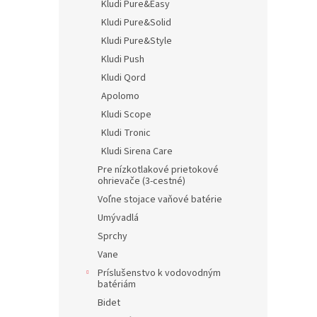
Kludi Pure&Easy
Kludi Pure&Solid
Kludi Pure&Style
Kludi Push
Kludi Qord
Apolomo
Kludi Scope
Kludi Tronic
Kludi Sirena Care
Pre nízkotlakové prietokové
ohrievače (3-cestné)
Voľne stojace vaňové batérie
Umývadlá
Sprchy
Vane
Príslušenstvo k vodovodným
batériám
Bidet