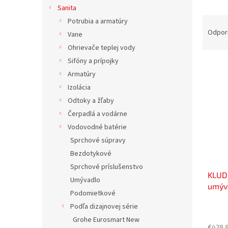
Sanita
R
Potrubia a armatúry
a
Odpor
Vane
d
Ohrievače teplej vody
e
Sifóny a prípojky
V
n
Armatúry
ý
i
p
e
Izolácia
i
p
Odtoky a žľaby
s
r
Čerpadlá a vodárne
p
o
Vodovodné batérie
r
d
Sprchové súpravy
o
u
d
Bezdotykové
k
u
t
Sprchové príslušenstvo
KLUD
k
o
Umývadlo
umýva
t
v
Podomietkové
výto
o
Podľa dizajnovej série
v
Grohe Eurosmart New
€428,