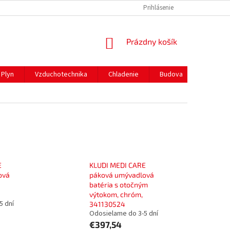
REKLAMAČNÝ PORIADOK
PREPRAVA A PLATBY
Prihlásenie
NÁKUPNÝ
Prázdny košík
KOŠÍK
Plyn
Vzduchotechnika
Chladenie
Budova
Gastro 
E
KLUDI MEDI CARE
ová
páková umývadlová
batéria s otočným
výtokom, chróm,
5 dní
341130524
Odosielame do 3-5 dní
€397,54