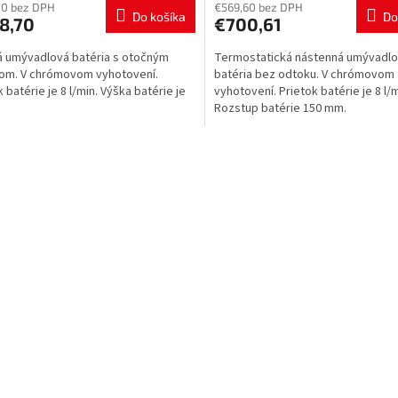
R
R
80 bez DPH
€569,60 bez DPH
Do košíka
Do
8,70
€700,61
M
 umývadlová batéria s otočným
Termostatická nástenná umývadl
O
O
om. V chrómovom vyhotovení.
batéria bez odtoku. V chrómovom
 batérie je 8 l/min. Výška batérie je
vyhotovení. Prietok batérie je 8 l/m
Rozstup batérie 150 mm.
O
v
l
á
d
a
c
i
e
p
r
v
k
y
v