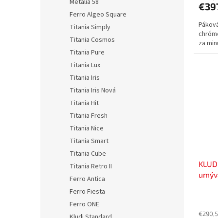
Metalia 58
€39
Ferro Algeo Square
Páková
Titania Simply
chrómo
Titania Cosmos
za min
Titania Pure
Titania Lux
Titania Iris
Titania Iris Nová
Titania Hit
Titania Fresh
Titania Nice
Titania Smart
Titania Cube
KLUD
Titania Retro II
umýva
Ferro Antica
3411
Ferro Fiesta
Ferro ONE
€290,5
Kludi Standard