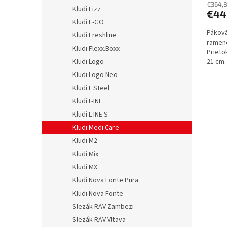
€364,
Kludi Fizz
€44
Kludi E-GO
Páková
Kludi Freshline
ramen
Kludi Flexx.Boxx
Prietok
21 cm.
Kludi Logo
Kludi Logo Neo
Kludi L Steel
Kludi L-INE
Kludi L-INE S
Kludi Medi Care
Kludi M2
Kludi Mix
Kludi MX
Kludi Nova Fonte Pura
Kludi Nova Fonte
Slezák-RAV Zambezi
Slezák-RAV Vltava