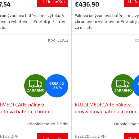
Do košíka
Do
7,54
€436,90
M
 umývadlová batéria bez výtoku. V
Páková umývadlová batéria bez vý
O
O
vom vyhotovení. Prietok je 8 litrov
chrómovom vyhotovení. Prietok je 
útu.
za minútu.
Kód:
52812
K
Z
Z
€558,42
–36 %
ZADARMO
ZADARMO
A
A
I MEDI CARE páková
KLUDI MEDI CARE páková
D
D
dlová batéria, chróm
umývadlová batéria, chróm,
20524
341120534
A
A
Odosielame do 3-5 dní
Odosielame d
R
R
6 bez DPH
€323,20 bez DPH