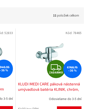
11
položiek celkom
ód:
52833
Kód:
78465
Z
940,95
€768,75
–36 %
–36 %
ZADARMO
A
KLUDI MEDI CARE páková nástenná
D
ným
umývadlová batéria KLINIK, chróm,
349220524
A
o 3-5 dní
Odosielame do 3-5 dní
R
€400 bez DPH