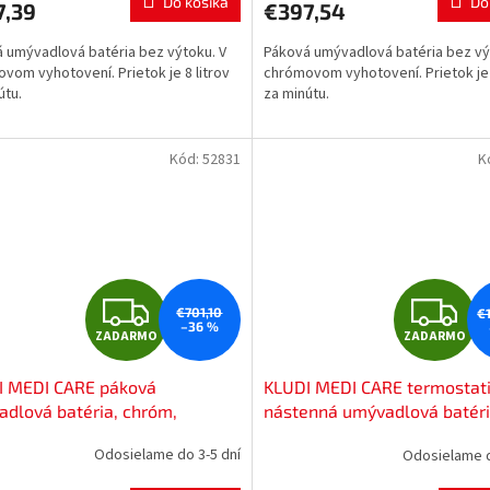
Do košíka
Do
7,39
€397,54
M
 umývadlová batéria bez výtoku. V
Páková umývadlová batéria bez vý
O
O
vom vyhotovení. Prietok je 8 litrov
chrómovom vyhotovení. Prietok je 
útu.
za minútu.
Kód:
52831
K
Z
Z
€701,10
€
–36 %
ZADARMO
ZADARMO
A
A
I MEDI CARE páková
KLUDI MEDI CARE termostat
D
D
dlová batéria, chróm,
nástenná umývadlová batéri
80534
chróm, 350850564
A
A
Odosielame do 3-5 dní
Odosielame d