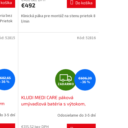
 košíka
Do košíka
€492
M
M
ria bez
Klinická páka pre montáž na stenu prietok 8
O
Prietok
l/min
.
ód:
52815
Kód:
52816
Z
682,65
€606,39
–36 %
–36 %
ZADARMO
A
KLUDI MEDI CARE páková
D
ným
umývadlová batéria s výtokom,
chróm, 341150524
A
o 3-5 dní
Odosielame do 3-5 dní
R
€315,52 bez DPH