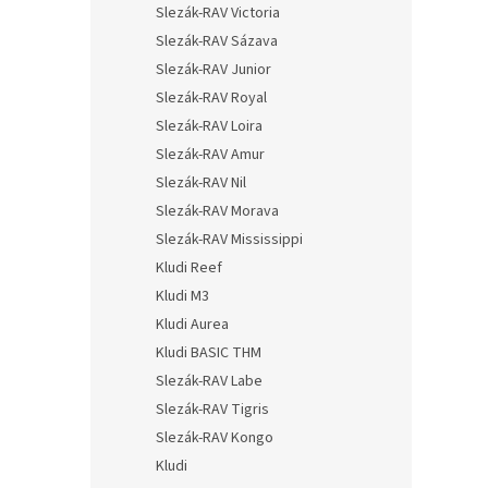
Slezák-RAV Victoria
Slezák-RAV Sázava
Slezák-RAV Junior
Slezák-RAV Royal
Slezák-RAV Loira
Slezák-RAV Amur
Slezák-RAV Nil
Slezák-RAV Morava
Slezák-RAV Mississippi
Kludi Reef
Kludi M3
Kludi Aurea
Kludi BASIC THM
Slezák-RAV Labe
Slezák-RAV Tigris
Slezák-RAV Kongo
Kludi