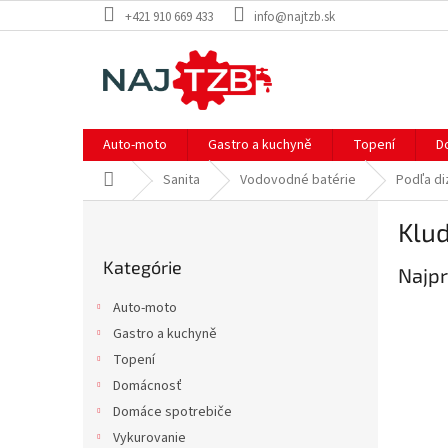
Prejsť
+421 910 669 433
info@najtzb.sk
na
obsah
Auto-moto
Gastro a kuchyně
Topení
D
Domov
Sanita
Vodovodné batérie
Podľa di
B
Klud
o
Preskočiť
č
Kategórie
kategórie
Najpr
n
ý
Auto-moto
p
Gastro a kuchyně
a
Topení
n
e
Domácnosť
l
Domáce spotrebiče
Vykurovanie