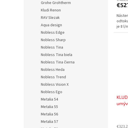
Grohe Grohtherm
€52
Kludi Renon
Násten
RAV Slezak
odtoku
Aqua design
je 8 l
Nobless Edge
Nobless Sharp
Nobless Tina
Nobless Tina biela
Nobless Tina čierna
Nobless Heda
Nobless Trend
Nobless Vision X
Nobless Ego
KLUD
Metalia 54
umýva
Metalia 55
výto
Metalia 56
Metalia 57
€323,2