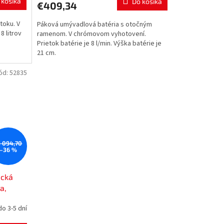
 košíka
Do košíka
€409,34
M
M
toku. V
Páková umývadlová batéria s otočným
O
8 litrov
ramenom. V chrómovom vyhotovení.
Prietok batérie je 8 l/min. Výška batérie je
21 cm.
ód:
52835
1 094,70
–36 %
ická
a,
o 3-5 dní