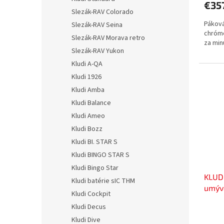
€35
Slezák-RAV Colorado
Páková
Slezák-RAV Seina
chrómo
Slezák-RAV Morava retro
za min
Slezák-RAV Yukon
Kludi A-QA
Kludi 1926
Kludi Amba
Kludi Balance
Kludi Ameo
Kludi Bozz
Kludi BI. STAR S
Kludi BINGO STAR S
Kludi Bingo Star
KLUD
Kludi batérie sIC THM
umýva
Kludi Cockpit
3490
Kludi Decus
Kludi Dive