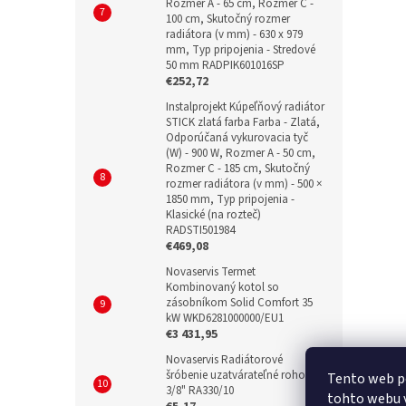
Rozmer A - 65 cm, Rozmer C -
100 cm, Skutočný rozmer
radiátora (v mm) - 630 x 979
mm, Typ pripojenia - Stredové
50 mm RADPIK601016SP
€252,72
Instalprojekt Kúpeľňový radiátor
STICK zlatá farba Farba - Zlatá,
Odporúčaná vykurovacia tyč
(W) - 900 W, Rozmer A - 50 cm,
Rozmer C - 185 cm, Skutočný
rozmer radiátora (v mm) - 500 ×
1850 mm, Typ pripojenia -
Klasické (na rozteč)
RADSTI501984
€469,08
Novaservis Termet
Kombinovaný kotol so
zásobníkom Solid Comfort 35
kW WKD6281000000/EU1
€3 431,95
Novaservis Radiátorové
šróbenie uzatvárateľné rohové
Tento web p
3/8" RA330/10
tohto webu v