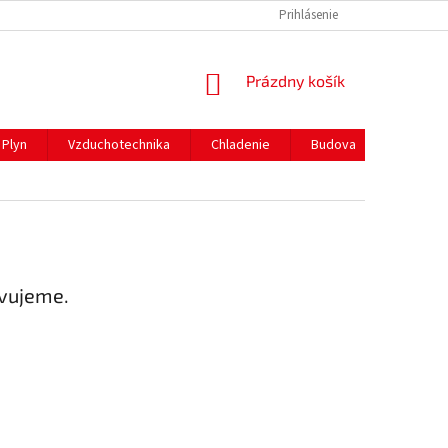
REKLAMAČNÝ PORIADOK
PREPRAVA A PLATBY
Prihlásenie
NÁKUPNÝ
Prázdny košík
KOŠÍK
Plyn
Vzduchotechnika
Chladenie
Budova
Gastro 
avujeme.