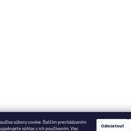
oužíva súbory cookie. Ďalším prechádzaním
Odmietnuť
yjadrujete súhlas s ich používaním. Viac