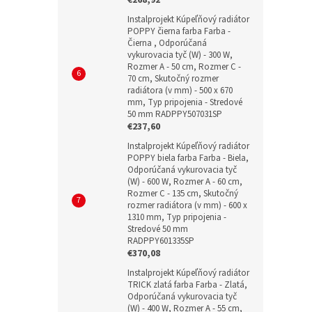
Instalprojekt Kúpeľňový radiátor
POPPY čierna farba Farba -
Čierna , Odporúčaná
vykurovacia tyč (W) - 300 W,
Rozmer A - 50 cm, Rozmer C -
70 cm, Skutočný rozmer
radiátora (v mm) - 500 x 670
mm, Typ pripojenia - Stredové
50 mm RADPPY507031SP
€237,60
Instalprojekt Kúpeľňový radiátor
POPPY biela farba Farba - Biela,
Odporúčaná vykurovacia tyč
(W) - 600 W, Rozmer A - 60 cm,
Rozmer C - 135 cm, Skutočný
rozmer radiátora (v mm) - 600 x
1310 mm, Typ pripojenia -
Stredové 50 mm
RADPPY601335SP
€370,08
Instalprojekt Kúpeľňový radiátor
TRICK zlatá farba Farba - Zlatá,
Odporúčaná vykurovacia tyč
(W) - 400 W, Rozmer A - 55 cm,