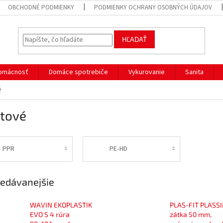
OBCHODNÉ PODMIENKY
PODMIENKY OCHRANY OSOBNÝCH ÚDAJOV
HĽADAŤ
omácnosť
Domáce spotrebiče
Vykurovanie
Sanita
é
stové
PPR
PE-HD
edávanejšie
WAVIN EKOPLASTIK
PLAS-FIT PLASS
EVO S 4 rúra
zátka 50 mm,