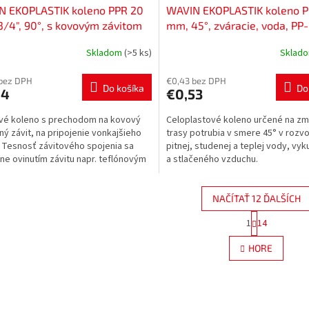
N EKOPLASTIK koleno PPR 20
WAVIN EKOPLASTIK koleno P
/4", 90°, s kovovým závitom
mm, 45°, zváracie, voda, PP-
i, zvárateľné, voda, PP-R,
SKO02045RCT
Skladom
(>5 ks)
Sklad
02025RCT
 bez DPH
€0,43 bez DPH
Do košíka
Do
94
€0,53
vé koleno s prechodom na kovový
Celoplastové koleno určené na z
ný závit, na pripojenie vonkajšieho
trasy potrubia v smere 45° v rozv
. Tesnosť závitového spojenia sa
pitnej, studenej a teplej vody, vyk
ne ovinutím závitu napr. teflónovým
a stlačeného vzduchu.
m alebo...
NAČÍTAŤ 12 ĎALŠÍCH
S
1
14
O
t
r
v
HORE
á
l
n
á
k
d
o
a
v
c