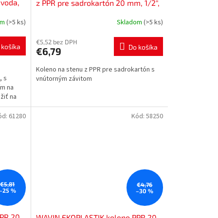
 voda,
z PPR pre sadrokartón 20 mm, 1/2",
zváranie, voda, PP-R, SNKS020SXX,
om
(>5 ks)
Skladom
(>5 ks)
SNKS020SRCT
€5,52 bez DPH
 košíka
Do košíka
€6,79
Koleno na stenu z PPR pre sadrokartón s
, s
vnútorným závitom
ím na
žiť na
ód:
61280
Kód:
58250
€5,81
€4,76
–25 %
–30 %
PR 20
WAVIN EKOPLASTIK koleno PPR 20