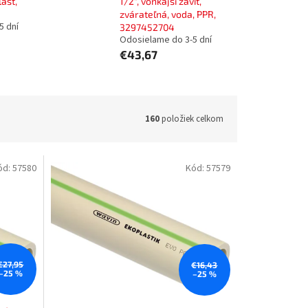
last,
1/2", vonkajší závit,
zvárateľná, voda, PPR,
5 dní
3297452704
Odosielame do 3-5 dní
€43,67
160
položiek celkom
ód:
57580
Kód:
57579
€27,95
€16,43
–25 %
–25 %