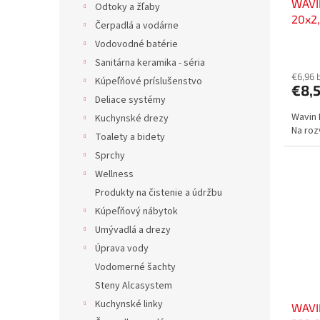
WAVI
k
o
Odtoky a žľaby
20x2,
t
v
Čerpadlá a vodárne
voda
o
Vodovodné batérie
v
Sanitárna keramika - séria
€6,96 
Kúpeľňové príslušenstvo
€8,
Deliace systémy
Wavin 
Kuchynské drezy
Na roz
Toalety a bidety
Sprchy
Wellness
Produkty na čistenie a údržbu
Kúpeľňový nábytok
Umývadlá a drezy
Úprava vody
Vodomerné šachty
Steny Alcasystem
Kuchynské linky
WAVI