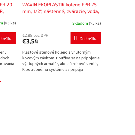
PR 20
WAVIN EKOPLASTIK koleno PPR 25
R,
mm, 1/2", nástenné, zváracie, voda,
PP-R, SNK02520RCT
om
(>5 ks)
Skladom
(>5 ks)
€2,88 bez DPH
 košíka
Do košíka
€3,54
menu
Plastové stenové koleno s vnútorným
odoch
kovovým závitom. Používa sa na pripojenie
urovania
výstupných armatúr, ako sú rohové ventily.
K potrubnému systému sa pripája
zváraním, tesnosť...