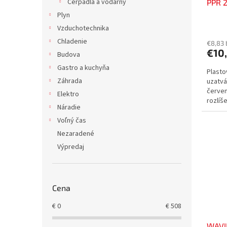
Čerpadla a vodárny
PPR 2
PP-R
Plyn
Vzduchotechnika
Chladenie
€8,83
€10
Budova
Gastro a kuchyňa
Plasto
Záhrada
uzatvá
červe
Elektro
rozlíš
Náradie
rozvod
Voľný čas
Nezaradené
Výpredaj
Cena
€
0
€
508
WAVI