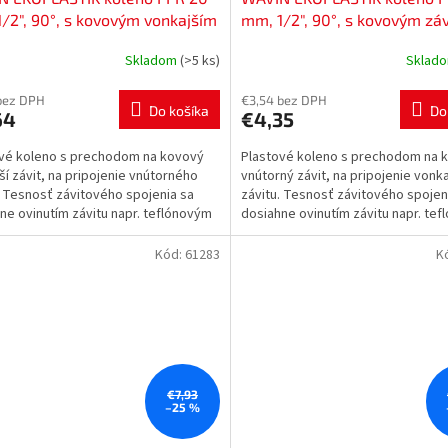
/2", 90°, s kovovým vonkajším
mm, 1/2", 90°, s kovovým zá
om, zvárateľné, voda, PP-R,
vnútri, zvárateľné, voda, PP-
Skladom
(>5 ks)
Sklad
02020RCT
SKOI02020RCT
bez DPH
€3,54 bez DPH
Do košíka
Do
64
€4,35
vé koleno s prechodom na kovový
Plastové koleno s prechodom na 
ší závit, na pripojenie vnútorného
vnútorný závit, na pripojenie vonk
. Tesnosť závitového spojenia sa
závitu. Tesnosť závitového spojen
ne ovinutím závitu napr. teflónovým
dosiahne ovinutím závitu napr. te
m alebo...
závitom alebo...
Kód:
61283
K
€7,93
–25 %