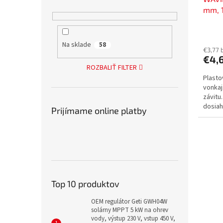
mm, 1
závit
SKOE
Na sklade
58
€3,77 
€4,
ROZBALIŤ FILTER
Plasto
vonkaj
závitu
dosiah
Prijímame online platby
závito
Top 10 produktov
OEM regulátor Geti GWH04W
solárny MPPT 5 kW na ohrev
vody, výstup 230 V, vstup 450 V,