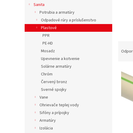
Sanita
Potrubia a armatúry
Odpadové rúry a príslušenstvo
Plastové
PPR
PE-HD
R
a
Mosadz
Odpor
d
Upevnenie a kotvenie
e
Solárne armatúry
V
n
Chróm
ý
i
Červený bronz
p
e
i
p
Sverné spojky
s
r
Vane
p
o
Ohrievače teplej vody
r
d
Sifóny a prípojky
o
u
Armatúry
d
k
Izolácia
u
t