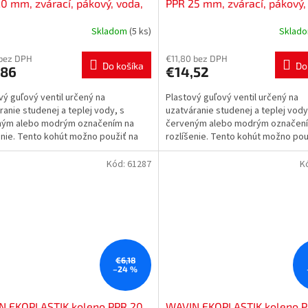
0 mm, zvárací, pákový, voda,
PPR 25 mm, zvárací, pákový,
, SVEK020RCT
PP-R, SVEK025RCT
Skladom
(5 ks)
Sklad
 bez DPH
€11,80 bez DPH
Do košíka
Do
,86
€14,52
vý guľový ventil určený na
Plastový guľový ventil určený na
ranie studenej a teplej vody, s
uzatváranie studenej a teplej vody
ným alebo modrým označením na
červeným alebo modrým označen
enie. Tento kohút možno použiť na
rozlíšenie. Tento kohút možno pou
 pitnej vody, vykurovanie...
rozvod pitnej vody, vykurovanie...
Kód:
61287
K
€6,18
–24 %
N EKOPLASTIK koleno PPR 20
WAVIN EKOPLASTIK koleno P