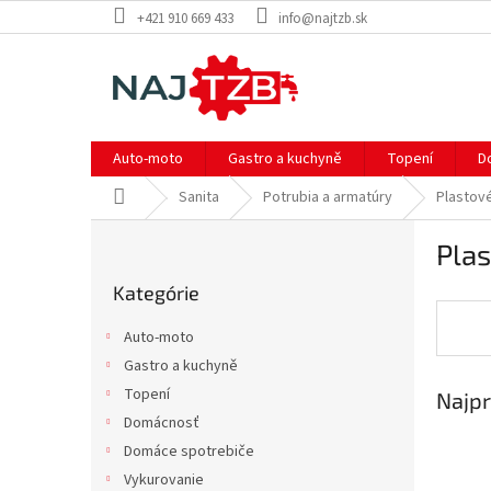
Prejsť
+421 910 669 433
info@najtzb.sk
na
obsah
Auto-moto
Gastro a kuchyně
Topení
D
Domov
Sanita
Potrubia a armatúry
Plastov
B
Pla
o
Preskočiť
č
Kategórie
kategórie
n
ý
Auto-moto
p
Gastro a kuchyně
a
Topení
Najpr
n
e
Domácnosť
l
Domáce spotrebiče
Vykurovanie