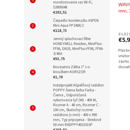
monitorovanie cez Wi-Fi,
WAVI
52800048
mm, 3
€292,51
vnútr
Čerpadlo kondenzátu ASPEN
SKOI
Mini Aqua FP2406/2
€118,73
€4,83
€5,
Jemný splachovací filter
HONEYWELL Resideo, MiniPlus-
FF06, DN20, MiniPlus-FF06, FF06-
Plasto
3/4AA
vnútor
€53,75
závitu
dosiah
Novaservis Zátka 1" s o-
kroužkem KOR5ZOR
závito
€1,78
Instalprojekt Kúpeľňový radiátor
POPPY čierna farba Farba -
Čierna , Odporúčaná
vykurovacia tyč (W) - 400 W,
Rozmer A - 40 cm, Rozmer C -
100 cm, Skutočný rozmer
radiátora (v mm) - 400 x 990
mm, Typ pripojenia - Stredové
50 mm RADPPY401031SP
€268,92