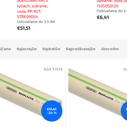
90x10,1mm, 4m, v
upínanie, voda, p
tyčiach, zváranie,
15050S0120
Odosielame do 3-
voda, PP-RCT,
STRE090S4
€6,41
Odosielame do 3-5 dní
€51,51
účame
Najlacnejšie
Najdrahšie
Najpredávanejšie
Abecedne
Kód:
57578
K
€11,41
–24 %