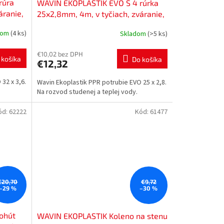
rúra
WAVIN EKOPLASTIK EVO S 4 rúrka
áranie,
25x2,8mm, 4m, v tyčiach, zváranie,
voda, PP-RCT, STRE025S4
dom
(4 ks)
Skladom
(>5 ks)
€10,02 bez DPH
 košíka
Do košíka
€12,32
32 x 3,6.
Wavin Ekoplastik PPR potrubie EVO 25 x 2,8.
Na rozvod studenej a teplej vody.
ód:
62222
Kód:
61477
€20,70
€9,72
–29 %
–30 %
ohút
WAVIN EKOPLASTIK Koleno na stenu