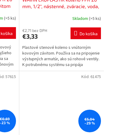
vitom
mm, 1/2", nástenné, zváracie, voda,
R,
PP-R, SNK020XRCT
om
(>5 ks)
Skladom
(>5 ks)
€2,71 bez DPH
 košíka
Do košíka
€3,33
kovový
Plastové stenové koleno s vnútorným
ajšieho
kovovým závitom. Používa sa na pripojenie
ia sa
výstupných armatúr, ako sú rohové ventily.
flónovým
K potrubnému systému sa pripája
zváraním, tesnosť...
ód:
57615
Kód:
61475
€0,69
€5,04
–23 %
–29 %