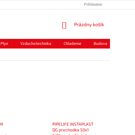
REKLAMAČNÝ PORIADOK
PREPRAVA A PLATBY
Prihlásenie
NÁKUPNÝ
Prázdny košík
KOŠÍK
Plyn
Vzduchotechnika
Chladenie
Budova
Gastro 
IM
PIPELIFE INSTAPLAST
DG prechodka 50x1