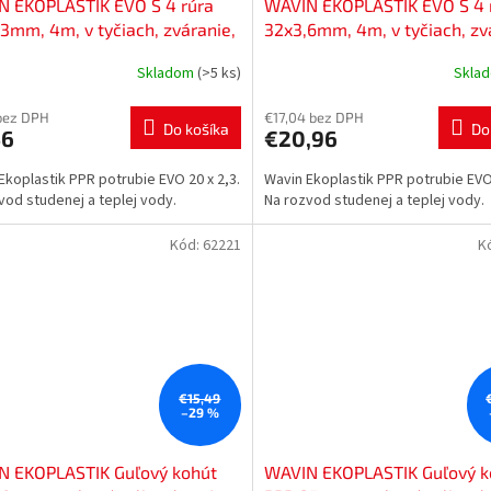
N EKOPLASTIK EVO S 4 rúra
WAVIN EKOPLASTIK EVO S 4 
3mm, 4m, v tyčiach, zváranie,
32x3,6mm, 4m, v tyčiach, zv
, PP-RCT, STRE020S4
voda, PP-RCT, STRE032S4
Skladom
(>5 ks)
Skla
bez DPH
€17,04 bez DPH
Do košíka
Do
56
€20,96
Ekoplastik PPR potrubie EVO 20 x 2,3.
Wavin Ekoplastik PPR potrubie EVO 
vod studenej a teplej vody.
Na rozvod studenej a teplej vody.
Kód:
62221
K
€15,49
–29 %
N EKOPLASTIK Guľový kohút
WAVIN EKOPLASTIK Guľový k