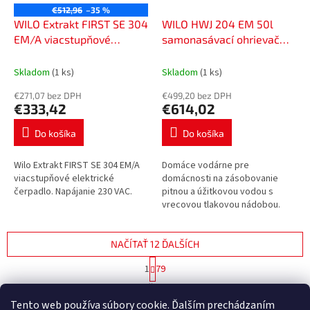
€512,96
–35 %
WILO Extrakt FIRST SE 304
WILO HWJ 204 EM 50l
EM/A viacstupňové
samonasávací ohrievač
elektrické čerpadlo,
vody pre domácnosť s
6093858
vreckovou nádobou,
Skladom
(1 ks)
Skladom
(1 ks)
2549384
€271,07 bez DPH
€499,20 bez DPH
€333,42
€614,02
Do košíka
Do košíka
Wilo Extrakt FIRST SE 304 EM/A
Domáce vodárne pre
viacstupňové elektrické
domácnosti na zásobovanie
čerpadlo. Napájanie 230 VAC.
pitnou a úžitkovou vodou s
vrecovou tlakovou nádobou.
NAČÍTAŤ 12 ĎALŠÍCH
S
1
79
t
O
r
938
položiek celkom
v
á
Tento web používa súbory cookie. Ďalším prechádzaním
l
HORE
n