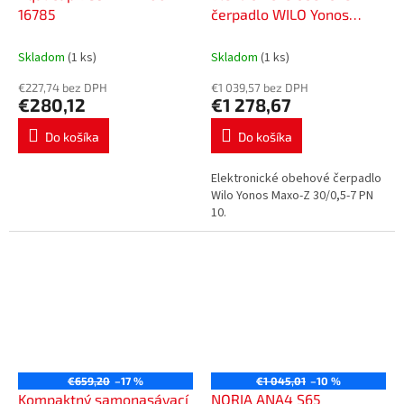
16785
čerpadlo WILO Yonos
Maxo-Z 30/0,5-7, 2175540
Skladom
(1 ks)
Skladom
(1 ks)
€227,74 bez DPH
€1 039,57 bez DPH
€280,12
€1 278,67
Do košíka
Do košíka
Elektronické obehové čerpadlo
Wilo Yonos Maxo-Z 30/0,5-7 PN
10.
€659,20
–17 %
€1 045,01
–10 %
Kompaktný samonasávací
NORIA ANA4 S65