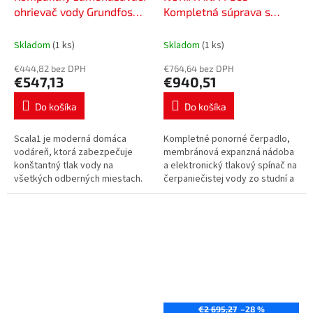
ohrievač vody Grundfos
Kompletná súprava s
SCALA1 3-45A, 99530405
elektronickým ovládaním
a príslušenstvom, 230 V,
Skladom
(1 ks)
Skladom
(1 ks)
kábel 25 m, 461125
€444,82 bez DPH
€764,64 bez DPH
€547,13
€940,51
Do košíka
Do košíka
Scala1 je moderná domáca
Kompletné ponorné čerpadlo,
vodáreň, ktorá zabezpečuje
membránová expanzná nádoba
konštantný tlak vody na
a elektronický tlakový spínač na
všetkých odberných miestach.
čerpaniečistej vody zo studní a
vrtov s maximálnou teplotou +35
°C.
€2 695,27
–28 %