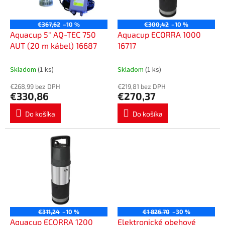
p
o
r
v
o
€367,62
–10 %
€300,42
–10 %
d
Aquacup 5" AQ-TEC 750
Aquacup ECORRA 1000
u
AUT (20 m kábel) 16687
16717
k
t
Skladom
(1 ks)
Skladom
(1 ks)
o
€268,99 bez DPH
€219,81 bez DPH
v
€330,86
€270,37
Do košíka
Do košíka
€311,24
–10 %
€1 826,70
–30 %
Aquacup ECORRA 1200
Elektronické obehové