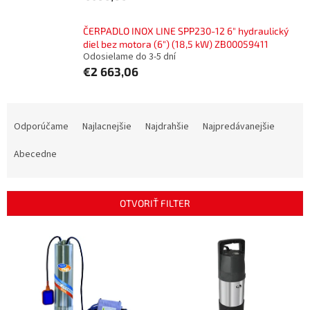
ČERPADLO INOX LINE SPP230-12 6" hydraulický
diel bez motora (6") (18,5 kW) ZB00059411
Odosielame do 3-5 dní
€2 663,06
R
a
Odporúčame
Najlacnejšie
Najdrahšie
Najpredávanejšie
d
e
Abecedne
n
i
e
OTVORIŤ FILTER
p
r
V
o
ý
d
p
u
i
k
s
t