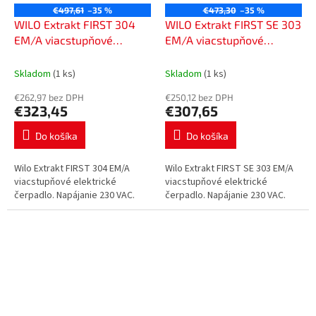
€497,61
–35 %
€473,30
–35 %
WILO Extrakt FIRST 304
WILO Extrakt FIRST SE 303
EM/A viacstupňové
EM/A viacstupňové
elektrické čerpadlo,
elektrické čerpadlo,
6093856
6093857
Skladom
(1 ks)
Skladom
(1 ks)
€262,97 bez DPH
€250,12 bez DPH
€323,45
€307,65
Do košíka
Do košíka
Wilo Extrakt FIRST 304 EM/A
Wilo Extrakt FIRST SE 303 EM/A
viacstupňové elektrické
viacstupňové elektrické
čerpadlo. Napájanie 230 VAC.
čerpadlo. Napájanie 230 VAC.