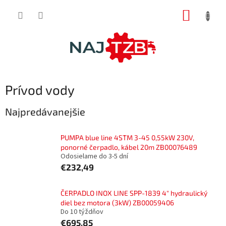
Prejsť
NÁKUP
na
obsah
KOŠÍK
Prívod vody
Najpredávanejšie
PUMPA blue line 4STM 3-45 0,55kW 230V,
ponorné čerpadlo, kábel 20m ZB00076489
Odosielame do 3-5 dní
€232,49
ČERPADLO INOX LINE SPP-1839 4" hydraulický
diel bez motora (3kW) ZB00059406
Do 10 týždňov
€695,85