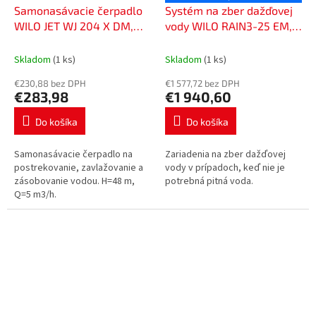
Samonasávacie čerpadlo
Systém na zber dažďovej
WILO JET WJ 204 X DM,
vody WILO RAIN3-25 EM,
4212735
Hmax 49,1 m, 2551472
Skladom
(1 ks)
Skladom
(1 ks)
€230,88 bez DPH
€1 577,72 bez DPH
€283,98
€1 940,60
Do košíka
Do košíka
Samonasávacie čerpadlo na
Zariadenia na zber dažďovej
postrekovanie, zavlažovanie a
vody v prípadoch, keď nie je
zásobovanie vodou. H=48 m,
potrebná pitná voda.
Q=5 m3/h.