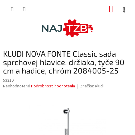
Prejsť
NÁKUP
na
obsah
KOŠÍK
KLUDI NOVA FONTE Classic sada
sprchovej hlavice, držiaka, tyče 90
cm a hadice, chróm 2084005-25
53210
Priemerné
Neohodnotené
Podrobnosti hodnotenia
Značka:
Kludi
hodnotenie
produktu
je
0,0
z
5
hviezdičiek.