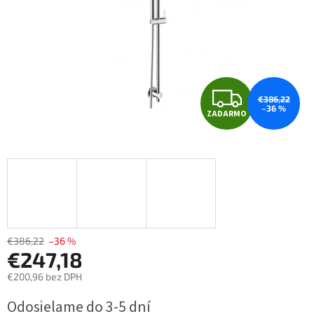
Z
€386,22
–36 %
ZADARMO
A
D
A
R
M
€386,22
–36 %
€247,18
O
€200,96 bez DPH
Jednotková
Odosielame do 3-5 dní
cena: