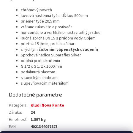
chrómový povrch
kovová nástenná tyč s dĺžkou 900 mm
priemer tyče 20,5 mm
vrátane rukoväte a posúvača
horizontálne a vertikálne nastaviteľný jazdec
Ručná sprcha DN 15 s prúdom vody Objem
prietok 15 l/min, pri tlaku 3 bar
s rýchlym
čistením vápenatých usadenín
Sprchová hadica Suparaflex Silver
odolná proti skrúteniu
G 1/2 x G 1/2 x 1600 mm
potiahnutá plastom
s kónickými maticami
s upevňovacím materiálom
Dodatočné parametre
Kategória
:
Kludi Nova Fonte
Záruka
:
24
Hmotnosť
:
1.897 kg
EAN
:
4021344097873