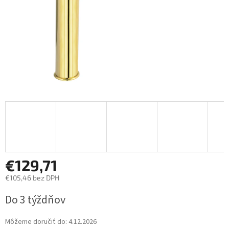
€129,71
€105,46 bez DPH
Jednotková
Do 3 týždňov
cena:
Môžeme doručiť do:
4.12.2026