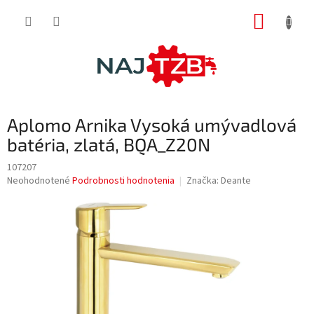
Prejsť
NÁKUP
na
obsah
KOŠÍK
Aplomo Arnika Vysoká umývadlová
batéria, zlatá, BQA_Z20N
107207
Priemerné
Neohodnotené
Podrobnosti hodnotenia
Značka:
Deante
hodnotenie
produktu
je
0,0
z
5
hviezdičiek.