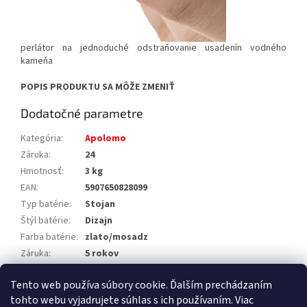
perlátor na jednoduché odstraňovanie usadenín vodného
kameňa
POPIS PRODUKTU SA MÔŽE ZMENIŤ
Dodatočné parametre
Kategória
:
Apolomo
Záruka
:
24
Hmotnosť
:
3 kg
EAN
:
5907650828099
Typ batérie
:
Stojan
Štýl batérie
:
Dizajn
Farba batérie
:
zlato/mosadz
Záruka
:
5 rokov
Výrobca
:
Deante
Tento web používa súbory cookie. Ďalším prechádzaním
EAN
:
5907650828099
tohto webu vyjadrujete súhlas s ich používaním. Viac