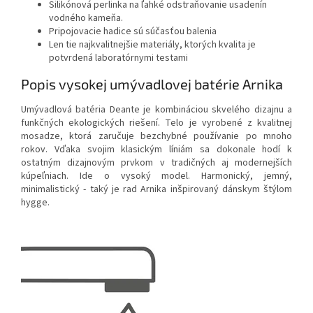
Silikónová perlinka na ľahké odstraňovanie usadenín
vodného kameňa.
Pripojovacie hadice sú súčasťou balenia
Len tie najkvalitnejšie materiály, ktorých kvalita je
potvrdená laboratórnymi testami
Popis vysokej umývadlovej batérie Arnika
Umývadlová batéria Deante je kombináciou skvelého dizajnu a
funkčných ekologických riešení. Telo je vyrobené z kvalitnej
mosadze, ktorá zaručuje bezchybné používanie po mnoho
rokov. Vďaka svojim klasickým líniám sa dokonale hodí k
ostatným dizajnovým prvkom v tradičných aj modernejších
kúpeľniach. Ide o vysoký model. Harmonický, jemný,
minimalistický - taký je rad Arnika inšpirovaný dánskym štýlom
hygge.