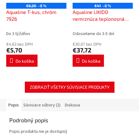
€6,20
–8 %
€41
–8 %
Aqualine T-kus, chróm
Aqualine LIKIDO
7926
nemrznúca teplonosná
kvapalina pre radiátory, 2 l
Do 3 týždňov
Odosielame do 3-5 dní
€4,63 bez DPH
€30,67 bez DPH
€5,70
€37,72
Do košíka
Do košíka
ZOBRAZIŤ VŠETKY SÚVISIACE PRODUKTY
Popis
Súvisiace súbory (2)
Diskusia
Podrobný popis
Popis produktu nie je dostupný