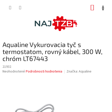
Prejsť
NÁKUP
na
obsah
KOŠÍK
Aqualine Vykurovacia tyč s
termostatom, rovný kábel, 300 W,
chróm LT67443
21932
Priemerné
Neohodnotené
Podrobnosti hodnotenia
Značka:
Aqualine
hodnotenie
produktu
je
0,0
z
5
hviezdičiek.