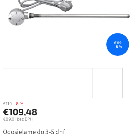
€119
–8 %
€119
–8 %
€109,48
€89,01 bez DPH
Jednotková
Odosielame do 3-5 dní
cena: