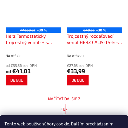
od
€58,62
–30 %
€48,56
–30 %
Herz Termostatický
Trojcestný rozdeľovací
trojcestný ventil-H s
ventil HERZ CALIS-TS-E -
obtokom 7763
ľavostranný jednotrubkový
systém
Na otázku
Na otázku
od €33,36 bez DPH
€27,63 bez DPH
€41,03
€33,99
od
DETAIL
DETAIL
NAČÍTAŤ ĎALŠIE 2
S
1
2
t
O
r
14
položiek celkom
v
á
Tento web používa súbory cookie. Ďalším prechádzaním
l
HORE
n