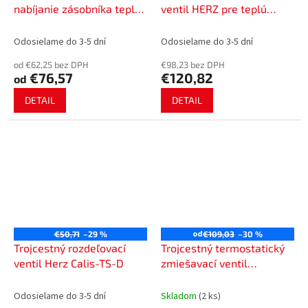
nabíjanie zásobníka teplej
ventil HERZ pre teplú
vody
pitnú vodu TMV2
Odosielame do 3-5 dní
Odosielame do 3-5 dní
od €62,25 bez DPH
€98,23 bez DPH
€76,57
€120,82
od
DETAIL
DETAIL
od
€50,71
–29 %
€109,03
–30 %
Trojcestný rozdeľovací
Trojcestný termostatický
ventil Herz Calis-TS-D
zmiešavací ventil
Teplomix HERZ 61°C
Odosielame do 3-5 dní
Skladom
(2 ks)