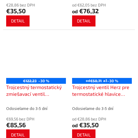
€28,86 bez DPH
od €62,05 bez DPH
€35,50
€76,32
od
DETAIL
DETAIL
od
až
€122,23
–30 %
€50,71
–30 %
Trojcestný termostatický
Trojcestný ventil Herz pre
zmiešavací ventil
termostatické hlavice
Thermomix HERZ 55 °C
Calis-TS-RD 7761RD
Odosielame do 3-5 dní
Odosielame do 3-5 dní
€69,56 bez DPH
od €28,86 bez DPH
€85,56
€35,50
od
DETAIL
DETAIL