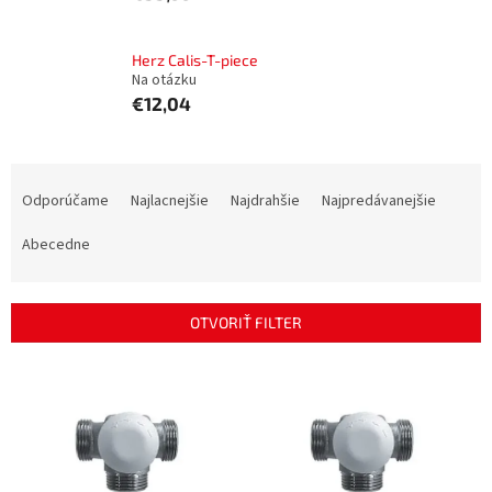
Herz Calis-T-piece
Na otázku
€12,04
R
a
Odporúčame
Najlacnejšie
Najdrahšie
Najpredávanejšie
d
e
Abecedne
n
i
e
OTVORIŤ FILTER
p
r
V
o
ý
d
p
u
i
k
s
t