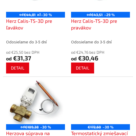
p
o
r
v
o
od
až
od
€44,81
–30 %
€43,51
–29 %
d
Herz Calis-TS-3D pre
Herz Calis-TS-3D pre
u
ľavákov
pravákov
k
t
Odosielame do 3-5 dní
Odosielame do 3-5 dní
o
od €25,50 bez DPH
od €24,76 bez DPH
v
€31,37
€30,46
od
od
DETAIL
DETAIL
od
€109,38
–30 %
€172,60
–30 %
Herzova súprava na
Termostatický zmiešavací