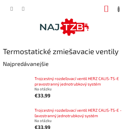
Prejsť
NÁKUP
na
obsah
KOŠÍK
Termostatické zmiešavacie ventily
Najpredávanejšie
Trojcestný rozdeľovací ventil HERZ CALIS-TS-E
pravostranný jednotrubkový systém
Na otázku
€33,99
Trojcestný rozdeľovací ventil HERZ CALIS-TS-E -
ľavostranný jednotrubkový systém
Na otázku
€33,99