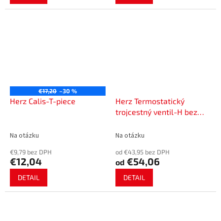
€17,20
–30 %
Herz Calis-T-piece
Herz Termostatický
trojcestný ventil-H bez
obtoku 7762
Na otázku
Na otázku
€9,79 bez DPH
od €43,95 bez DPH
€12,04
€54,06
od
DETAIL
DETAIL