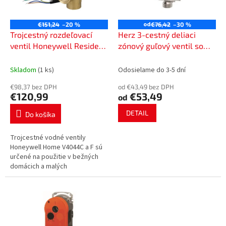
p
o
r
v
o
od
€151,24
–20 %
€76,42
–30 %
d
Trojcestný rozdeľovací
Herz 3-cestný deliaci
u
ventil Honeywell Resideo
zónový guľový ventil so
k
s elektrickým pohonom
závitom
t
230 VAC, spínač, 3/4"
Skladom
(1 ks)
Odosielame do 3-5 dní
o
vnútorný závit,
€98,37 bez DPH
od €43,49 bez DPH
v
V4044F1000/U
€120,99
€53,49
od
DETAIL
Do košíka
Trojcestné vodné ventily
Honeywell Home V4044C a F sú
určené na použitie v bežných
domácich a malých
priemyselných aplikáciách na
riadenie smeru prietoku
vykurovacej a...