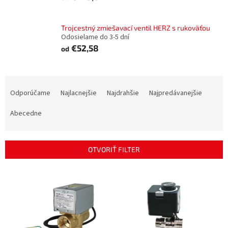
Trojcestný zmiešavací ventil HERZ s rukoväťou
Odosielame do 3-5 dní
€52,58
od
R
a
Odporúčame
Najlacnejšie
Najdrahšie
Najpredávanejšie
d
e
Abecedne
n
i
e
OTVORIŤ FILTER
p
r
V
o
ý
d
p
u
i
k
s
t