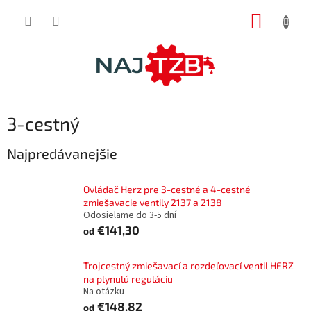
Prejsť
NÁKUP
na
obsah
KOŠÍK
3-cestný
Najpredávanejšie
Ovládač Herz pre 3-cestné a 4-cestné
zmiešavacie ventily 2137 a 2138
Odosielame do 3-5 dní
€141,30
od
Trojcestný zmiešavací a rozdeľovací ventil HERZ
na plynulú reguláciu
Na otázku
€148,82
od