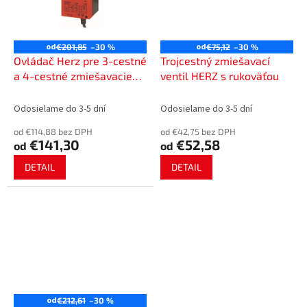
od
od
€201,85
–30 %
€75,12
–30 %
Ovládač Herz pre 3-cestné
Trojcestný zmiešavací
a 4-cestné zmiešavacie
ventil HERZ s rukoväťou
ventily 2137 a 2138
Odosielame do 3-5 dní
Odosielame do 3-5 dní
od €114,88 bez DPH
od €42,75 bez DPH
€141,30
€52,58
od
od
DETAIL
DETAIL
od
€212,61
–30 %