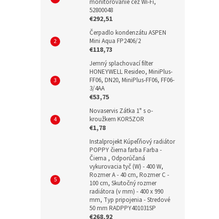
monitorovanie cez Wi-Fi,
52800048
€292,51
Čerpadlo kondenzátu ASPEN
Mini Aqua FP2406/2
€118,73
Jemný splachovací filter
HONEYWELL Resideo, MiniPlus-
FF06, DN20, MiniPlus-FF06, FF06-
3/4AA
€53,75
Novaservis Zátka 1" s o-
kroužkem KOR5ZOR
€1,78
Instalprojekt Kúpeľňový radiátor
POPPY čierna farba Farba -
Čierna , Odporúčaná
vykurovacia tyč (W) - 400 W,
Rozmer A - 40 cm, Rozmer C -
100 cm, Skutočný rozmer
radiátora (v mm) - 400 x 990
mm, Typ pripojenia - Stredové
50 mm RADPPY401031SP
€268,92