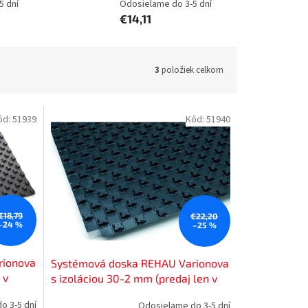
5 dní
Odosielame do 3-5 dní
€14,11
3
položiek celkom
ód:
51939
Kód:
51940
€18,79
€22,20
–24 %
–25 %
rionova
Systémová doska REHAU Varionova
 v
s izoláciou 30-2 mm (predaj len v
za
baleniach po 11,2 m2, cena za 1m2),
o 3-5 dní
Odosielame do 3-5 dní