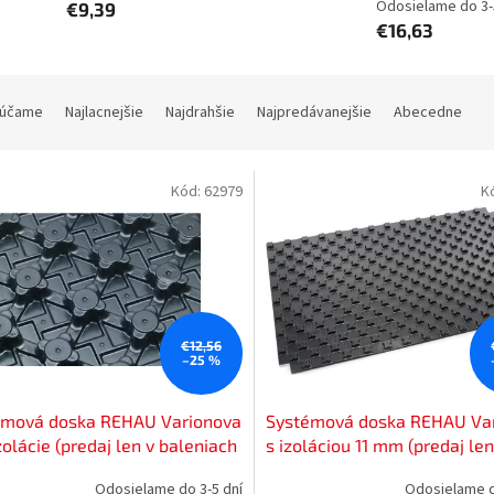
Odosielame do 3-
€9,39
€16,63
účame
Najlacnejšie
Najdrahšie
Najpredávanejšie
Abecedne
Kód:
62979
K
€12,56
–25 %
émová doska REHAU Varionova
Systémová doska REHAU Va
zolácie (predaj len v baleniach
s izoláciou 11 mm (predaj len
,92 m2, cena za 1m2),
baleniach po 22,4 m2, cena 
Odosielame do 3-5 dní
Odosielame d
8391001
1m2), 12051591001