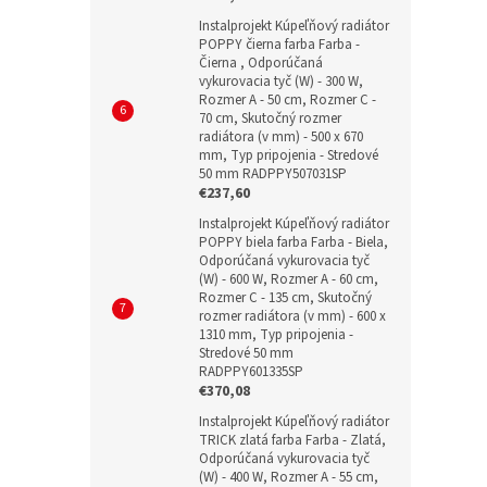
Instalprojekt Kúpeľňový radiátor
POPPY čierna farba Farba -
Čierna , Odporúčaná
vykurovacia tyč (W) - 300 W,
Rozmer A - 50 cm, Rozmer C -
70 cm, Skutočný rozmer
radiátora (v mm) - 500 x 670
mm, Typ pripojenia - Stredové
50 mm RADPPY507031SP
€237,60
Instalprojekt Kúpeľňový radiátor
POPPY biela farba Farba - Biela,
Odporúčaná vykurovacia tyč
(W) - 600 W, Rozmer A - 60 cm,
Rozmer C - 135 cm, Skutočný
rozmer radiátora (v mm) - 600 x
1310 mm, Typ pripojenia -
Stredové 50 mm
RADPPY601335SP
€370,08
Instalprojekt Kúpeľňový radiátor
TRICK zlatá farba Farba - Zlatá,
Odporúčaná vykurovacia tyč
(W) - 400 W, Rozmer A - 55 cm,