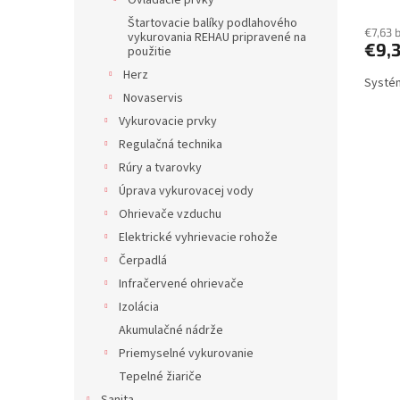
Ovládacie prvky
v
Štartovacie balíky podlahového
€7,63 
vykurovania REHAU pripravené na
€9,
použitie
Herz
Systém
Novaservis
Vykurovacie prvky
Regulačná technika
Rúry a tvarovky
Úprava vykurovacej vody
Ohrievače vzduchu
Elektrické vyhrievacie rohože
Čerpadlá
Infračervené ohrievače
Izolácia
Akumulačné nádrže
Priemyselné vykurovanie
Tepelné žiariče