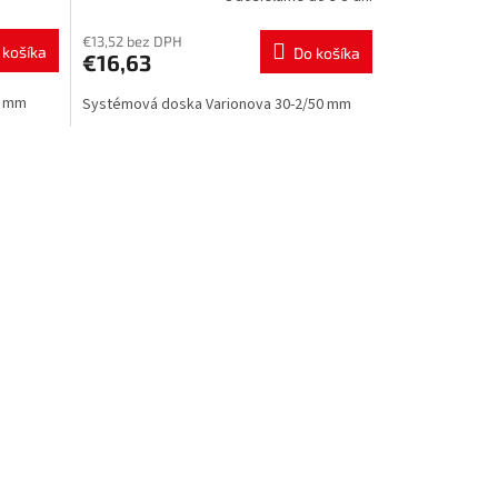
12278291001
€13,52 bez DPH
 košíka
Do košíka
€16,63
1 mm
Systémová doska Varionova 30-2/50 mm