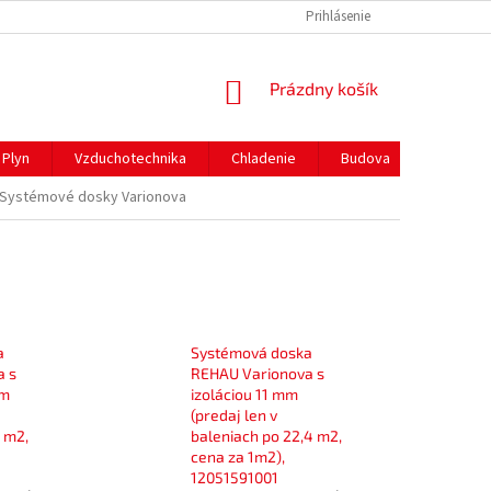
REKLAMAČNÝ PORIADOK
PREPRAVA A PLATBY
Prihlásenie
NÁKUPNÝ
Prázdny košík
KOŠÍK
Plyn
Vzduchotechnika
Chladenie
Budova
Gastro 
Systémové dosky Varionova
a
Systémová doska
a s
REHAU Varionova s
mm
izoláciou 11 mm
(predaj len v
2 m2,
baleniach po 22,4 m2,
cena za 1m2),
12051591001