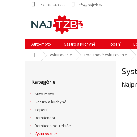
Prejsť
+421 910 669 433
info@najtzb.sk
na
obsah
Auto-moto
Gastro a kuchyně
Topení
D
Domov
Vykurovanie
Podlahové vykurovanie
B
Sys
o
Preskočiť
č
Kategórie
kategórie
Najpr
n
ý
Auto-moto
p
Gastro a kuchyně
a
Topení
n
e
Domácnosť
l
Domáce spotrebiče
Vykurovanie