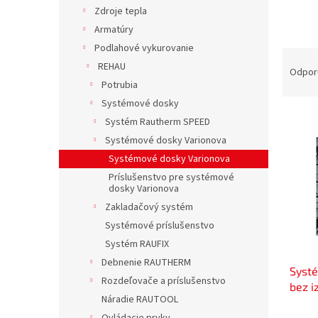
Zdroje tepla
Armatúry
Podlahové vykurovanie
R
REHAU
a
Odpor
Potrubia
d
e
Systémové dosky
V
n
Systém Rautherm SPEED
ý
i
Systémové dosky Varionova
p
e
Systémové dosky Varionova
i
p
Príslušenstvo pre systémové
s
r
dosky Varionova
p
o
Zakladačový systém
r
d
o
Systémové príslušenstvo
u
d
k
Systém RAUFIX
u
t
Debnenie RAUTHERM
Syst
k
o
Rozdeľovače a príslušenstvo
bez i
t
v
Náradie RAUTOOL
po 17
o
1227