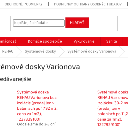
OBCHODNÉ PODMIENKY
PODMIENKY OCHRANY OSOBNÝCH ÚDAJOV
HĽADAŤ
omácnosť
Domáce spotrebiče
Vykurovanie
Sanita
REHAU
Systémové dosky
Systémové dosky Varionova
témové dosky Varionova
edávanejšie
Systémová doska
Systémová dosk
REHAU Varionova bez
REHAU Varionov
izolácie (predaj len v
izoláciou 30-2 
baleniach po 17,92 m2,
(predaj len v
cena za 1m2),
baleniach po 11,
12278391001
cena za 1m2),
Odosielame do 3-5 dní
12278291001