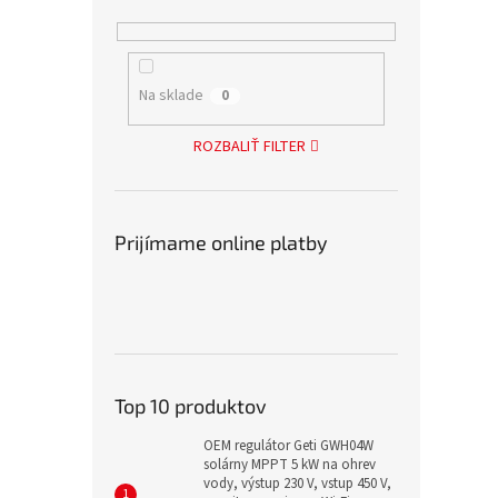
Na sklade
0
ROZBALIŤ FILTER
Prijímame online platby
Top 10 produktov
OEM regulátor Geti GWH04W
solárny MPPT 5 kW na ohrev
vody, výstup 230 V, vstup 450 V,