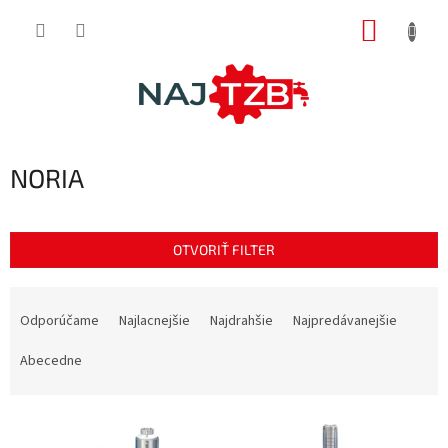
Prejsť
NÁKUP
na
obsah
KOŠÍK
NORIA
OTVORIŤ FILTER
R
a
Odporúčame
Najlacnejšie
Najdrahšie
Najpredávanejšie
d
e
Abecedne
n
i
V
e
ý