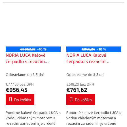
tlakové kanalizácie. Všetky
tlakové kanalizácie. Všetky
komponenty čerpadla sú
komponenty čerpadla sú
vyrobené z...
vyrobené z...
€1 062,72
–10 %
€846,24
–10 %
NORIA LUCA Kalové
NORIA LUCA Kalové
čerpadlo s rezacím
čerpadlo s rezacím
zariadením 230V s káblom
zariadením 400V s
25m, 600125
káblom 10m, 600310
Odosielame do 3-5 dní
Odosielame do 3-5 dní
€777,60 bez DPH
€619,20 bez DPH
€956,45
€761,62
Do košíka
Do košíka
Ponorné kalové čerpadlo LUCA s
Ponorné kalové čerpadlo LUCA s
vodou chladeným motorom a
vodou chladeným motorom a
rezacím zariadením je určené
rezacím zariadením je určené