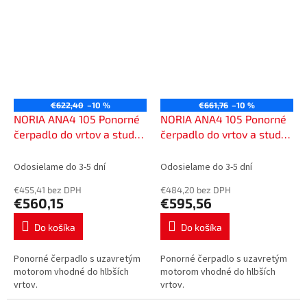
€622,40
–10 %
€661,76
–10 %
NORIA ANA4 105 Ponorné
NORIA ANA4 105 Ponorné
čerpadlo do vrtov a studní,
čerpadlo do vrtov a studní,
od 110 mm, 400 V s
od 110 mm, 400 V so 40 m
káblom 20 m, 401320
káblom, 401340
Odosielame do 3-5 dní
Odosielame do 3-5 dní
€455,41 bez DPH
€484,20 bez DPH
€560,15
€595,56
Do košíka
Do košíka
Ponorné čerpadlo s uzavretým
Ponorné čerpadlo s uzavretým
motorom vhodné do hlbších
motorom vhodné do hlbších
vrtov.
vrtov.