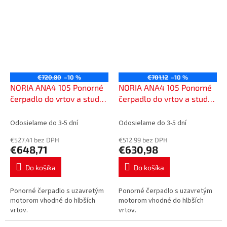
€720,80
–10 %
€701,12
–10 %
NORIA ANA4 105 Ponorné
NORIA ANA4 105 Ponorné
čerpadlo do vrtov a studní,
čerpadlo do vrtov a studní,
od 110 mm, 230 V so 40 m
od 110 mm, 400 V s 60 m
káblom, 401140
káblom, 401360
Odosielame do 3-5 dní
Odosielame do 3-5 dní
€527,41 bez DPH
€512,99 bez DPH
€648,71
€630,98
Do košíka
Do košíka
Ponorné čerpadlo s uzavretým
Ponorné čerpadlo s uzavretým
motorom vhodné do hlbších
motorom vhodné do hlbších
vrtov.
vrtov.