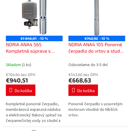
p
p
r
i
o
s
d
p
u
r
k
o
t
€1 045,01
–10 %
€742,92
–10 %
d
NORIA ANA4 S65
NORIA ANA4 105 Ponorné
o
u
Kompletná súprava s
čerpadlo do vrtov a studní,
v
k
elektronickým ovládaním
od 110 mm, 230 V s 50 m
t
a príslušenstvom, 230 V,
káblom, 401150
Skladom
(1 ks)
Odosielame do 3-5 dní
o
kábel 25 m, 461125
€764,64 bez DPH
€543,60 bez DPH
v
€940,51
€668,63
Do košíka
Do košíka
Kompletné ponorné čerpadlo,
Ponorné čerpadlo s uzavretým
membránová expanzná nádoba
motorom vhodné do hlbších
a elektronický tlakový spínač na
vrtov.
čerpaniečistej vody zo studní a
vrtov s maximálnou teplotou +35