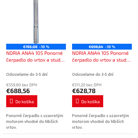
°C.
€765,08
–10 %
€698,64
–10 %
NORIA ANA4 105 Ponorné
NORIA ANA4 105 Ponorné
čerpadlo do vrtov a studní,
čerpadlo do vrtov a studní,
od 110 mm, 230 V s 60 m
od 110 mm, 230 V s
káblom, 401160
káblom 30 m, 401130
Odosielame do 3-5 dní
Odosielame do 3-5 dní
€559,80 bez DPH
€511,20 bez DPH
€688,56
€628,78
Do košíka
Do košíka
Ponorné čerpadlo s uzavretým
Ponorné čerpadlo s uzavretým
motorom vhodné do hlbších
motorom vhodné do hlbších
vrtov.
vrtov.